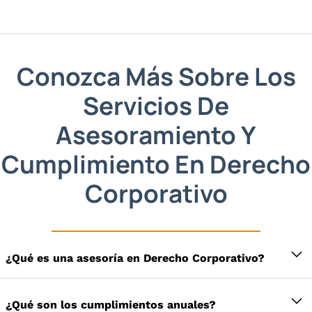
Conozca Más Sobre Los
Servicios De
Asesoramiento Y
Cumplimiento En Derecho
Corporativo
¿Qué es una asesoría en Derecho Corporativo?
El derecho corporativo es la rama del derecho
que contiene varias leyes, normas, reglamentos y
¿Qué son los cumplimientos anuales?