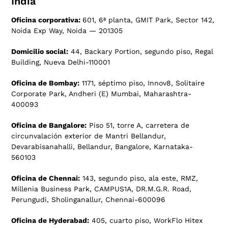
India
Oficina corporativa:
601, 6ª planta, GMIT Park, Sector 142,
Noida Exp Way, Noida — 201305
Domicilio social:
44, Backary Portion, segundo piso, Regal
Building, Nueva Delhi-110001
Oficina de Bombay:
1171, séptimo piso, Innov8, Solitaire
Corporate Park, Andheri (E) Mumbai, Maharashtra-
400093
Oficina de Bangalore:
Piso 51, torre A, carretera de
circunvalación exterior de Mantri Bellandur,
Devarabisanahalli, Bellandur, Bangalore, Karnataka-
560103
Oficina de Chennai:
143, segundo piso, ala este, RMZ,
Millenia Business Park, CAMPUS1A, DR.M.G.R. Road,
Perungudi, Sholinganallur, Chennai-600096
Oficina de Hyderabad:
405, cuarto piso, WorkFlo Hitex