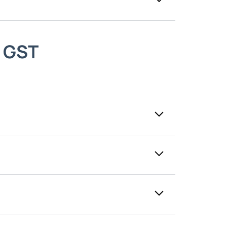
ción del GST se refiere al cálculo y
l GST
son:
se como sujetos pasivos según las