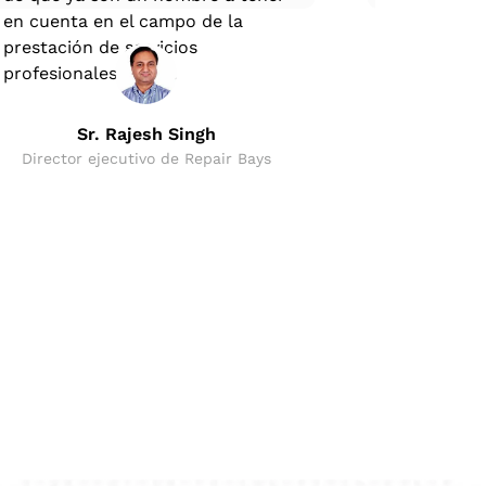
en cuenta en el campo de la
prestación de servicios
Sr
profesionales de CA.
Director eje
Sr. Rajesh Singh
Director ejecutivo de Repair Bays