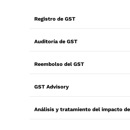
Registro de GST
El registro del GST es un procedimiento en
Auditoría de GST
La auditoría del GST se refiere al examen e
otras entradas realizadas por los contrib
Reembolso del GST
El reembolso del GST se solicita en circ
impuestos arancelarios, la exportación de b
GST Advisory
Un estudio completo de los impuestos y la
para elaborar estrategias sobre las mejo
Análisis y tratamiento del impacto d
Asesoramiento sobre el GST.
El GST puede tener un impacto positivo o 
es importante comprobar el impacto, el an