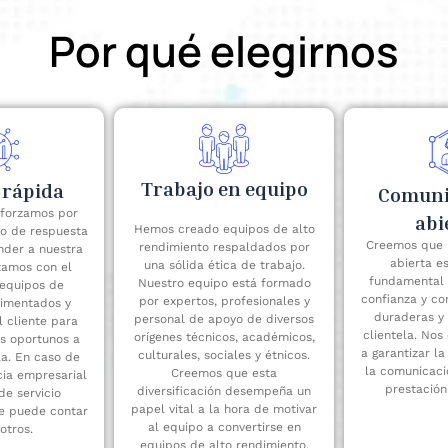
Por qué elegirnos
Trabajo en equipo
 rápida
Comuni
sforzamos por
abi
Hemos creado equipos de alto
po de respuesta
Creemos que 
rendimiento respaldados por
nder a nuestra
abierta es
una sólida ética de trabajo.
tamos con el
fundamental 
Nuestro equipo está formado
 equipos de
confianza y co
por expertos, profesionales y
rimentados y
duraderas y 
personal de apoyo de diversos
 cliente para
clientela. No
orígenes técnicos, académicos,
os oportunos a
a garantizar l
culturales, sociales y étnicos.
la. En caso de
la comunicació
Creemos que esta
cia empresarial
prestación
diversificación desempeña un
de servicio
papel vital a la hora de motivar
re puede contar
al equipo a convertirse en
otros.
equipos de alto rendimiento.