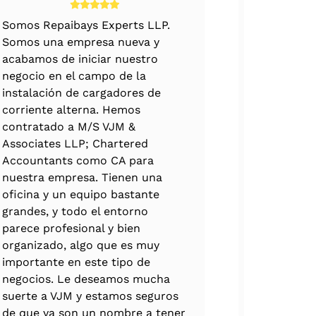
Somos Repaibays Experts LLP.
La dedicac
Somos una empresa nueva y
del equipo
acabamos de iniciar nuestro
excelencia.
negocio en el campo de la
gestionado
instalación de cargadores de
presentació
corriente alterna. Hemos
de reembol
contratado a M/S VJM &
muy profesi
Associates LLP; Chartered
inmensa ex
Accountants como CA para
conocimie
nuestra empresa. Tienen una
prestar una
oficina y un equipo bastante
detalles en
grandes, y todo el entorno
un seguimi
parece profesional y bien
equipo de 
organizado, algo que es muy
tramitar e
importante en este tipo de
exportació
negocios. Le deseamos mucha
con todos l
suerte a VJM y estamos seguros
de que ya son un nombre a tener