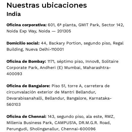
Nuestras ubicaciones
India
Oficina corporativa:
601, 6ª planta, GMIT Park, Sector 142,
Noida Exp Way, Noida — 201305
Domicilio social:
44, Backary Portion, segundo piso, Regal
Building, Nueva Delhi-110001
Oficina de Bombay:
1171, séptimo piso, Innov8, Solitaire
Corporate Park, Andheri (E) Mumbai, Maharashtra-
400093
Oficina de Bangalore:
Piso 51, torre A, carretera de
circunvalación exterior de Mantri Bellandur,
Devarabisanahalli, Bellandur, Bangalore, Karnataka-
560103
Oficina de Chennai:
143, segundo piso, ala este, RMZ,
Millenia Business Park, CAMPUS1A, DR.M.G.R. Road,
Perungudi, Sholinganallur, Chennai-600096