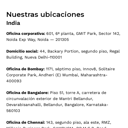
Nuestras ubicaciones
India
Oficina corporativa:
601, 6ª planta, GMIT Park, Sector 142,
Noida Exp Way, Noida — 201305
Domicilio social:
44, Backary Portion, segundo piso, Regal
Building, Nueva Delhi-110001
Oficina de Bombay:
1171, séptimo piso, Innov8, Solitaire
Corporate Park, Andheri (E) Mumbai, Maharashtra-
400093
Oficina de Bangalore:
Piso 51, torre A, carretera de
circunvalación exterior de Mantri Bellandur,
Devarabisanahalli, Bellandur, Bangalore, Karnataka-
560103
Oficina de Chennai:
143, segundo piso, ala este, RMZ,