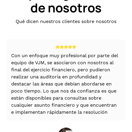
de nosotros
Otros términos con vagamente el mismo
significado son
indio de ultramar
y
indio
expatriado
Qué dicen nuestros clientes sobre nosotros
NRI según la Ley de Gestión de Divisas
Según la FEMA, usted es NRI en los siguientes
casos:
 por parte del
El equipo de VJM está formado por c
 nosotros al
públicos completamente profesionale
Si está establecido en el extranjero y ha
ro pudieron
equipados con todos los recursos y c
venido a la India con un propósito que no sea
didad y
profundo conocimiento del GST y otr
laboral o comercial y no tiene la intención de
bordarse en
ámbitos contemporáneos de la consul
permanecer en la India de forma permanente,
fianza es que
corporativa. He interactuado con ello
se le seguirá considerando
Residente fuera
s sobre
relación con diversos asuntos relacio
de la India
(NRI) independientemente de la
ue encuentran
con el derecho tributario y corporativ
duración de su estancia en la India.
esolución
encontrado que la interacción es basta
Si eres un estudiante que estudia en el
extranjero, eres un NRI desde el primer día
que abandonas las tierras indias.