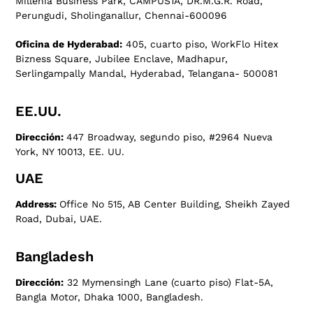
Millenia Business Park, CAMPUS1A, DR.M.G.R. Road,
Perungudi, Sholinganallur, Chennai-600096
Oficina de Hyderabad:
405, cuarto piso, WorkFlo Hitex
Bizness Square, Jubilee Enclave, Madhapur,
Serlingampally Mandal, Hyderabad, Telangana- 500081
EE.UU.
Dirección:
447 Broadway, segundo piso, #2964 Nueva
York, NY 10013, EE. UU.
UAE
Address:
Office No 515, AB Center Building, Sheikh Zayed
Road, Dubai, UAE.
Bangladesh
Dirección:
32 Mymensingh Lane (cuarto piso) Flat-5A,
Bangla Motor, Dhaka 1000, Bangladesh.