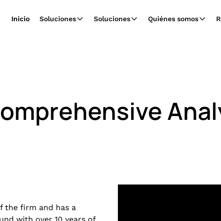
Inicio
Soluciones
Soluciones
Quiénes somos
R
omprehensive Analy
of the firm and has a
und with over 10 years of