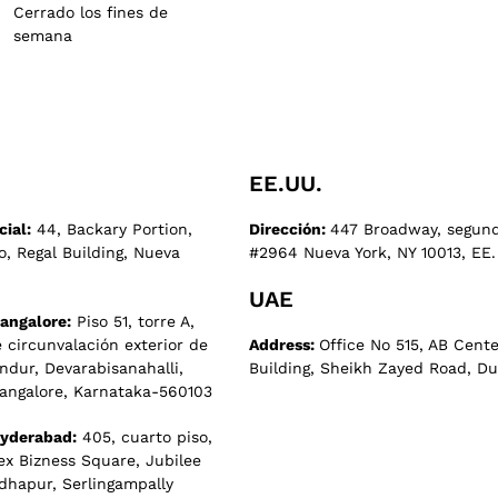
Cerrado los fines de
semana
EE.UU.
cial:
44, Backary Portion,
Dirección:
447 Broadway, segund
, Regal Building, Nueva
#2964 Nueva York, NY 10013, EE.
UAE
Bangalore:
Piso 51, torre A,
 circunvalación exterior de
Address:
Office No 515, AB Cente
ndur, Devarabisanahalli,
Building, Sheikh Zayed Road, Du
Bangalore, Karnataka-560103
Hyderabad:
405, cuarto piso,
ex Bizness Square, Jubilee
dhapur, Serlingampally