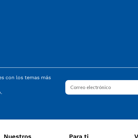
nes con los temas más
.
Nuestros
Para ti
V