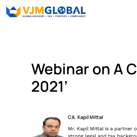
Webinar on A C
2021’
CA. Kapil Mittal
Mr. Kapil Mittal is a partner 
strong legal and tax backgro