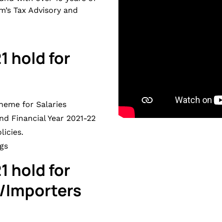
m’s Tax Advisory and
 hold for
heme for Salaries
nd Financial Year 2021-22
icies.
gs
 hold for
/Importers