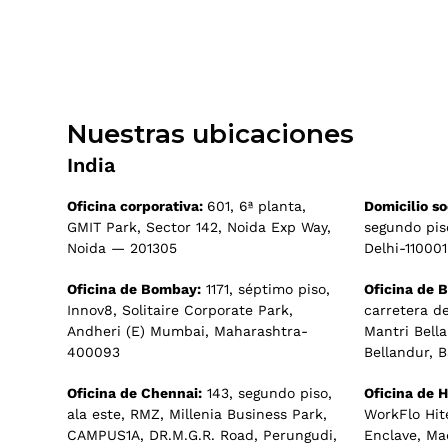
Nuestras ubicaciones
India
Oficina corporativa:
601, 6ª planta,
Domicilio so
GMIT Park, Sector 142, Noida Exp Way,
segundo piso
Noida — 201305
Delhi-110001
Oficina de Bombay:
1171, séptimo piso,
Oficina de 
Innov8, Solitaire Corporate Park,
carretera de
Andheri (E) Mumbai, Maharashtra-
Mantri Bella
400093
Bellandur, 
Oficina de Chennai:
143, segundo piso,
Oficina de 
ala este, RMZ, Millenia Business Park,
WorkFlo Hit
CAMPUS1A, DR.M.G.R. Road, Perungudi,
Enclave, Ma