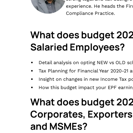
experience. He heads the Fir
Compliance Practice.
What does budget 2021
Salaried Employees?
Detail analysis on opting NEW vs OLD sc
Tax Planning for Financial Year 2020-21 a
Insight on changes in new Income Tax pol
How this budget impact your EPF earnin
What does budget 2021
Corporates, Exporters
and MSMEs?