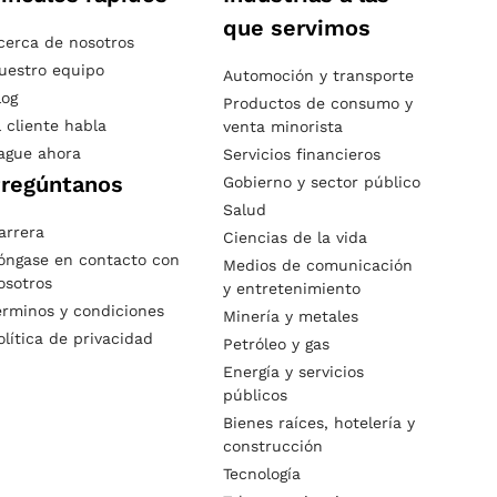
que servimos
cerca de nosotros
uestro equipo
Automoción y transporte
log
Productos de consumo y
l cliente habla
venta minorista
ague ahora
Servicios financieros
regúntanos
Gobierno y sector público
Salud
arrera
Ciencias de la vida
óngase en contacto con
Medios de comunicación
osotros
y entretenimiento
érminos y condiciones
Minería y metales
olítica de privacidad
Petróleo y gas
Energía y servicios
públicos
Bienes raíces, hotelería y
construcción
Tecnología