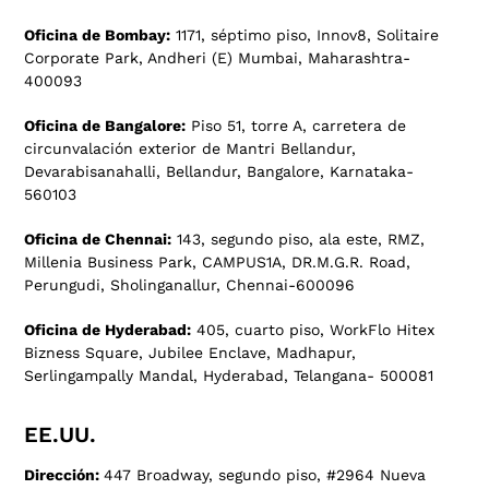
Oficina de Bombay:
1171, séptimo piso, Innov8, Solitaire
Corporate Park, Andheri (E) Mumbai, Maharashtra-
400093
Oficina de Bangalore:
Piso 51, torre A, carretera de
circunvalación exterior de Mantri Bellandur,
Devarabisanahalli, Bellandur, Bangalore, Karnataka-
560103
Oficina de Chennai:
143, segundo piso, ala este, RMZ,
Millenia Business Park, CAMPUS1A, DR.M.G.R. Road,
Perungudi, Sholinganallur, Chennai-600096
Oficina de Hyderabad:
405, cuarto piso, WorkFlo Hitex
Bizness Square, Jubilee Enclave, Madhapur,
Serlingampally Mandal, Hyderabad, Telangana- 500081
EE.UU.
Dirección:
447 Broadway, segundo piso, #2964 Nueva