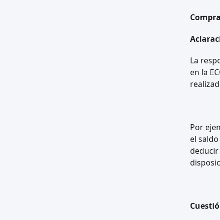
Comprad
Aclarac
La respo
en la EC
realizad
Por eje
el saldo
deducir
disposic
Cuestió