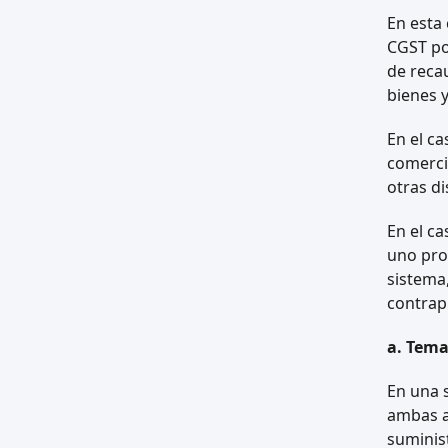
En esta 
CGST po
de reca
bienes y
En el c
comerci
otras di
En el ca
uno pro
sistema
contrapr
a. Tema
En una s
ambas a
suminist