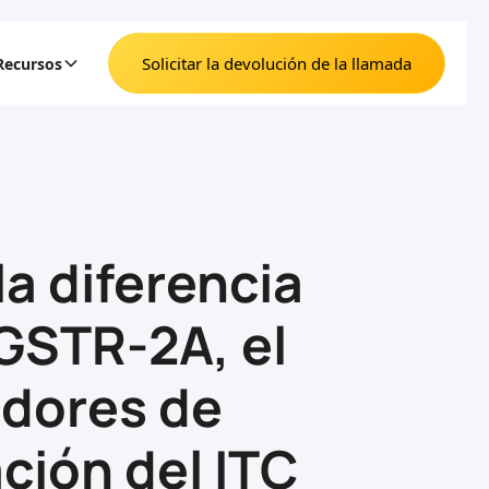
Solicitar la devolución de la llamada
Recursos
la diferencia
 GSTR-2A, el
adores de
ción del ITC