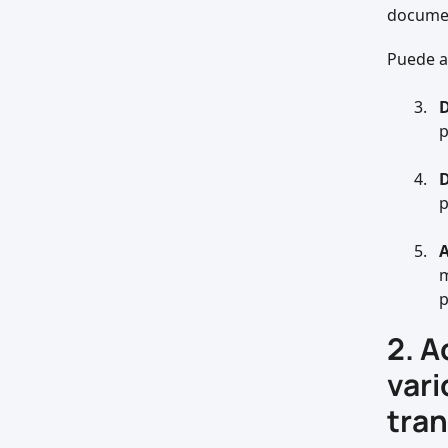
documen
Puede a
D
p
D
p
A
m
p
2. A
vari
tra