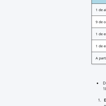
GST del CBIC proporciona
aclaraciones sobre el ITC y el GST
1 de a
para las sustituciones y
reparaciones de piezas durante
9 de o
los períodos de garantía.
1 de 
1 de 
A part
D
1
D
e