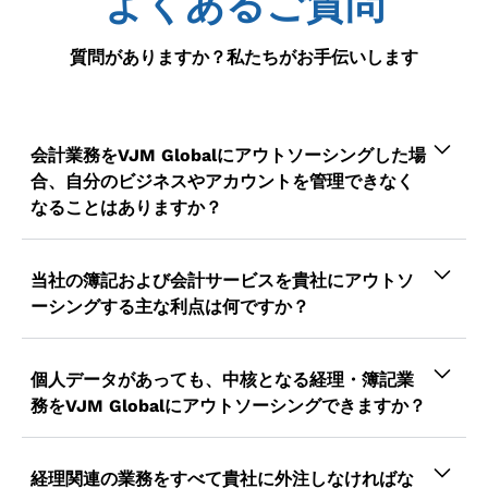
よくあるご質問
質問がありますか？私たちがお手伝いします
会計業務をVJM Globalにアウトソーシングした場
合、自分のビジネスやアカウントを管理できなく
なることはありますか？
>>
もちろん、そうではありません。ビジネスと
アカウントを完全に管理できます。実際、業務を
当社の簿記および会計サービスを貴社にアウトソ
アウトソーシングすることで、簿記のニーズを適
ーシングする主な利点は何ですか？
切に管理し、実行できます。VJM Globalは、お
>> ビジネスを運営しているときに、ビジネスの
客様のビジネスに関連する主要な経理業務をすべ
成長計画に集中し、不要なコストを削減する必要
個人データがあっても、中核となる経理・簿記業
て引き受けながら、一次管理はお客様の手元に委
があると感じたら、経理業務を外部委託する準備
務をVJM Globalにアウトソーシングできますか？
ねることができます。
ができているということです。これにより、作業
>> はい、確かに！お客様のビジネスおよび会計
負荷が軽減されるだけでなく、社内の従業員を解
データは当社で完全に保護されています。Team
経理関連の業務をすべて貴社に外注しなければな
放してビジネスの構築に集中できるようになりま