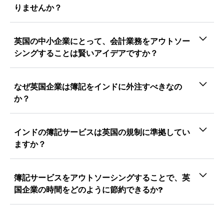
VJM Globalは最新のセキュリティルールと認証
りませんか？
す。
を把握しています。お客様のデータやその他の個
>> もちろん違います！選択した経理業務または
人会計書類に関する完全なセキュリティを確保で
すべての経理関連業務を、ご自分の裁量で外部委
英国の中小企業にとって、会計業務をアウトソー
きます。当社の厳格なセキュリティプロトコル
託することができます。当社は、当社に委託され
シングすることは賢いアイデアですか？
は、チームの全員が守っています。また、本物の
た経理業務のみを取り扱います。
ソフトウェアを使用しており、
事業規模の大小にかかわらず、簿記や経理業務を
アウトソーシングすることで、かなりのお金を節
なぜ英国企業は簿記をインドに外注すべきなの
約できます。アウトソーシング・アカウント・フ
か？
ァームがあれば、あなたのビジネスは繁栄し、成
簿記をインドにアウトソーシングすることで、英
長し続けるでしょう。アウトソーシングの会計要
国企業は運用コストを削減し、財務の正確性を高
インドの簿記サービスは英国の規制に準拠してい
件をすべて満たすには、英国のVJM Globalをお
め、英国の会計基準とHMRCコンプライアンスを
ますか？
選びいただけます。
専門とする熟練した専門家にアクセスできるよう
はい、
インドの簿記サービス
IFRSやHMRCガイ
になります。
ドラインを含む英国の会計基準に精通した専門家
簿記サービスをアウトソーシングすることで、英
が対応し、コンプライアンスと正確な財務報告を
国企業の時間をどのように節約できるか?
保証します。
を選択することにより
アウトソーシング簿記サ
ービス
、英国の企業は、調整、給与処理、VAT申