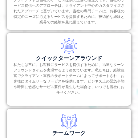
連邦緊急事態管理局（FEMA）の規制により、犯
クライアントは当社のサービス提供の主要な推進力です。当社のサ
ービス提供へのアプローチは、クライアント中心のカスタマイズさ
罪の複合化が行われました。
れたアプローチに基づいています。当社の専門チームは、お客様の
インドにおける外国組織の支店、連絡事務所、プ
特定のニーズに応えるサービスを提供するために、技術的な経験と
業界での経験を兼ね備えています。
ロジェクト事務所の設立
クイックターンアラウンド
私たちは常に、お客様にサービスを提供するために、迅速なターン
アラウンドタイムを実現するよう努めています。私たちは、経験豊
富でクライアント重視のサポートチームによってサポートされ、お
客様にタイムリーなサービスを提供します。ビジネス上の緊急事態
や時間に敏感なサービス要件が発生した場合は、いつでも当社にお
任せください。
チームワーク