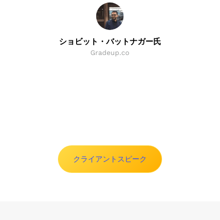
インド居住者への外国証券の借入または発行、および
その逆
海外直接投資の管理
ショビット・バットナガー氏
FEMA 外国為替取引に関する諮問およびコンサルティ
Gradeup.co
ングサービス
インドでは、FEMA — 外国為替管理法がすべての外国
投資と事業を管理しています。FEMAは、RBIが定める
すべての規則と規制を監督しています。FEMAはすべ
Slide 2 of 8.
ての国際商取引を規制し、外国との連絡を維持してい
ます。そのため、当社のスペシャリストチームは、外
国為替管理法の問題に関連する戦略的コンプライアン
スおよびアドバイザリーとともに、FEMAアドバイザ
クライアントスピーク
リーおよびコンサルティングサービスを提供していま
す。私たちは、アウトバウンドおよびインバウンド投
資の活性化を目的として、さまざまな外国為替取引ま
たは国境を越えた取引について、インドで特定の
FEMAコンサルタントサービスを提供しています。