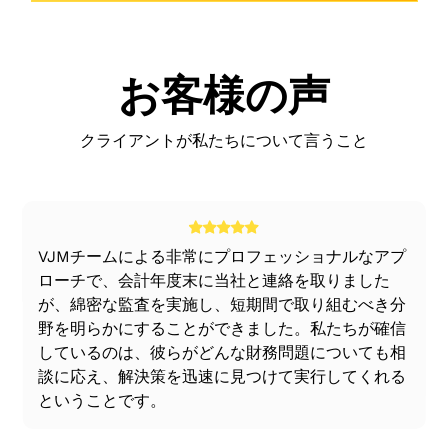
ことです。ガイドラインによると、FEMAは外国為替
と側面は、この法律の規制に従って対外貿易を管理す
関連の苦情も民事犯罪として扱っていますが、FERA
る法律を制定し、インドのビジネスセクターを海外市
はそれを刑事犯罪と見なしています。FEMAは、イン
場に進出させることです。インド中央政府は、外国取
ドの外国為替市場の発展と国際商取引に関連する手続
お客様の声
引の直接的および間接的な流れを監視するために、イ
きを扱っています。外国為替管理法は、当座預金取引
ンド準備銀行（RBI）によって規制されている
と資本勘定取引という2つのカテゴリーに分類されま
FEMA（外国為替管理法）を制定しました。FERAの抜
クライアントが私たちについて言うこと
す。
け穴を埋めるため、政府はさまざまな経済対策や改革
に着手している。連邦緊急事態管理庁の規則に基づ
き、RBIが運営している重要な機能は以下のとおりで
す。
る
VJMチームによる非常にプロフェッショナルなアプ
法第3条に規定されている特定の規定を除き、外国為
ローチで、会計年度末に当社と連絡を取りました
替取引に権限と許可を与えることにより、国際取引お
が、綿密な監査を実施し、短期間で取り組むべき分
よび取引における取引を監督する
野を明らかにすることができました。私たちが確信
RBIは、当座預金口座に関連する取引に制限を課すこ
しているのは、彼らがどんな財務問題についても相
とはありません。第5条に基づいてRBIと協議した後に
談に応え、解決策を迅速に見つけて実行してくれる
決定を下せるのは中央政府だけです。ただし、2000年
ということです。
のFEMA規則に従い、この取引にはRBIによる事前の承
認が必要です。