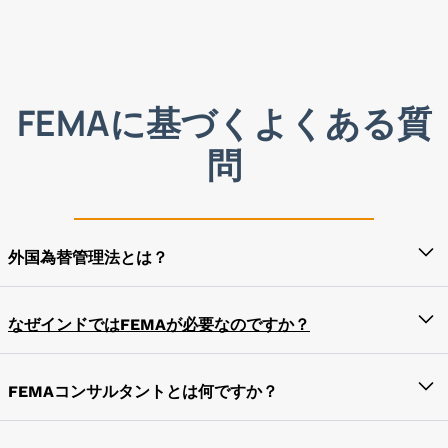
FEMAに基づくよくある質
問
外国為替管理法とは？
通称FEMAとして知られる1999年の外国為替管理法
は、国際市場における事業構造の発展のための対外決
なぜインドではFEMAが必要なのですか？
済および取引を促進するために、外国為替問題に関連
外国の安全保障目的、
する法律を改正および管理するためにインド政府によ
FEMAコンサルタントとは何ですか？
って規制された法律です。
インドまたは国外に居住する個人 (NRI)
1994年の公的債務で規制されている証券
外国で事業を営む場合、または外貨で取引を行う場