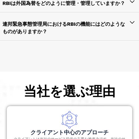
あらゆる金融、銀行、保険サービス
合、個人はすべての国境を越えた取引の記録を維持す
RBIは外国為替をどのように管理・管理していますか？
る必要があります。そのため、当社は、アウトバウン
不動産の購入と売却
インドの為替管理は、1939年に外国取引の支払いと受
ドおよびインバウンドの取引および投資に関するRBI
外国からのあらゆる商品やサービスの輸出入
領の両方に課せられるようになりました。RBIがイン
連邦緊急事態管理局におけるRBIの機能にはどのような
およびFEMAコンプライアンスの規制に基づき、イン
NRIが 60% 出資している企業による海外取引
ド通貨と金融政策を発行するにあたり、RBIは外国為
ものがありますか？
ド国外の企業がインドに事業所を設立するにあたり、
替問題において重要な役割を果たしています。
強力な外国為替管理法のコンサルティングサービスを
FEMA — 1999年の外国為替管理法は、以前の外国為
クライアントに提供しています。インドには経験豊富
替規制法に代わるものとして政府によって発行されま
RBIは、インドルピーに対応する他の外貨またはドル
なFEMAコンサルタントのチームがおり、外国為替関
した。RBIは資本勘定取引に関する全権限を有してい
の価値を算出するために、インド通貨に関するあらゆ
連のリスクを回避するための業界の法的規範と規制に
ます。FEMA法に基づく当座預金取引の一部の事例に
る情報を提供します。個人口座または政府機関の対象
関する効果的なソリューションを提供しています。
おけるRBIの主な機能は以下のとおりです。
となる投資収入、資本収入、輸出収益の勘定に基づい
て外国為替に関連する受領者はすべて、為替法に基づ
当社を選ぶ理由
外国為替での貸付および借入の設備
いてRBIが直接管理します。
通貨ノートのインポートおよびエクスポート機能
インド国外への不動産の取得と譲渡
RBIは、外国為替に関連するすべての対外支払いと取
引を管理します。ここでは、RBIが守護者の役割を果
外部商業借入
たして外貨価値を規制し、国際取引や外国為替の需要
RBIはFEMAに関連する事項のみを承認します
全体の流れを維持するための制限を設けています。
海外直接投資
クライアント中心のアプローチ