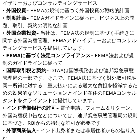
イザリーおよびコンサルティングサービス
•
外国投資-
FEMAの規制に基づく外国投資の戦略的計画
•
制度計画-
FEMAガイドラインに従った、ビジネス上の問
題、取引、契約の明確な計画
•
外国企業投資-
当社は、FEMA法の規制に基づく手続きに
関する外国為替管理、FEMAアドバイザリーおよびコンサル
ティングサービスを提供しています。
•
FEMAに基づく法定コンプライアンス-
FEMA法および規
制のガイドラインに従って
•
国際取引税と契約-
DTAAは国際税務および連邦緊急事態
管理局の一部です。そこで、FEMA法に基づく対外取引税や
同一所得に対する二重支払いによる過大な負担を軽減するた
めの効果的なソリューションとインド在住のFEMAコンサル
タントをクライアントに提供しています。
•
インド準備銀行の許可-
電子申請、フォーム＆リターン、
外国為替税申告などについては、連邦緊急事態管理局の規則
に基づき、RBIからの特別な許可が必要です
•
外部商業借入-
インド出身者または非居住者からの借り入
れ