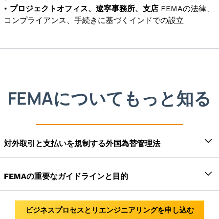
•
プロジェクトオフィス、遼寧事務所、支店
FEMAの法律、
コンプライアンス、手続きに基づくインドでの設立
FEMAについてもっと知る
対外取引と支払いを規制する外国為替管理法
国際的なビジネスの見通しと取引を規制するために、
インド政府は1999年FEMA（外国為替管理法）を導入
FEMAの重要なガイドラインと目的
しました。1973年に制定された以前の外国為替規制法
最大の目的は、インドに外国為替管理法を導入して、
の方針に取って代わり、インドにおける外国為替取引
ビジネスセクターの対外貿易と支払いの円滑化を図る
を管理するFEMAが誕生しました。FEMAの主な目的
ビジネスプロセスとリエンジニアリングを申し込む