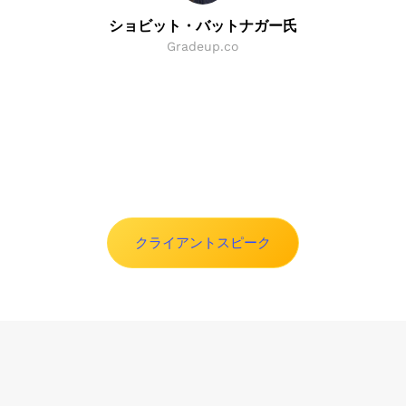
Globalチームの効率的な専門知識です。
株式の譲渡
ショビット・バットナガー氏
また、一回限りの決済や債務再編にも対応してい
Gradeup.co
ます
この方法では、株式をより小さな額面に分割し、株主
を集めて株式を放棄します。その後、これらの株式は
債権者と社債保有者に割り当てられ、負債の返済に充
てられます。未使用の譲渡株式は取り消されます。
Slide 2 of 8.
組織再編
：この方法では、不要な役職を削除して
階層を最適化したり、従業員数を減らしたり、給
与規模を縮小したりするなど、内部管理に変更を
加えて復活させようとしますが、この再編では、
クライアントスピーク
社内の人員要件を評価し、それに応じて決定する
必要があります。