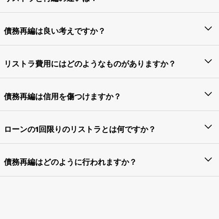
益性の向上のために行われます。
リストラクチャリングとは、収益性を達成し、効率的
に運営するために、事業部や部門を再編成するプロセ
債務再編は良い考えですか？
スです。一方、組織再編とは、買収や合併などの法的
債務再編は、より少ない金額で口座を決済したり、破
手続きを経て、企業の構造が変更されることを意味し
産したりすることもあるため、企業のクレジットスコ
リストラ費用にはどのようなものがありますか？
ます。
アに長期的に悪影響を及ぼします。したがって、債務
生産を新しい場所に移転したり、製造工場を閉鎖した
整理は債務再編よりも優れた選択肢です。
り、従業員を解雇したりするために発生する初期費用
債務再編は信用を傷つけますか？
または1回限りの費用は、リストラ費用と呼ばれます。
当初の契約が債務不履行に陥ったため、債務再編は実
これらの費用は収益性のために発生するものの、一回
際には借り手のクレジットスコアに悪影響を及ぼしま
ローンの1回限りのリストラとは何ですか？
限りの打撃です。
す。一方、債務整理では、ローンが期限内に支払われ
ローンの返済に時間をかけたり、金利を引き下げた
ればクレジットスコアが上昇します。
り、ヘアカットをしたり、これらすべてを組み合わせ
債務再編はどのように行われますか？
たりすることを、ローンの1回限りのリストラと呼びま
会社の負債の期日を延長して金利を最小化すること
す
を、債務再編と呼びます。清算時や破産時に受け取る
金額が減るよりも有利になるため、債権者は通常これ
に同意します。