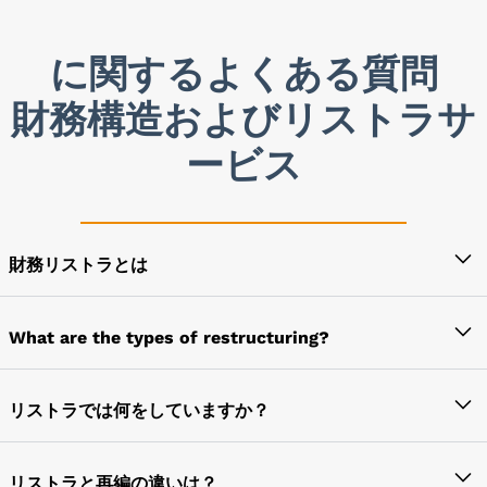
に関するよくある質問
財務構造およびリストラサ
ービス
財務リストラとは
より多くの利益を得ることを目的として、経営者が経
済的取り決めや構成を再編成、再編成、再編成するた
What are the types of restructuring?
めに開始するプロセスは、財務再編と呼ばれます。
リストラは、次の2つのタイプで実行できます。
リストラでは何をしていますか？
財務リストラクチャリング
事業体の運営および財務機能の大幅な変更は、リスト
組織再編
ラにおいて行われます。これは通常、コスト削減と収
リストラと再編の違いは？