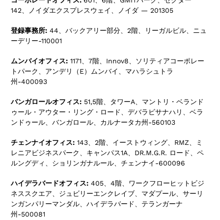
コーポレートオフィス:
601、6階、GMITパーク、セクター
142、ノイダエクスプレスウェイ、ノイダ — 201305
登録事務所:
44、バックアリー部分、2階、リーガルビル、ニュ
ーデリー-110001
ムンバイオフィス:
1171、7階、Innov8、ソリティアコーポレー
トパーク、アンデリ（E）ムンバイ、マハラシュトラ
州-400093
バンガロールオフィス:
51,5階、タワーA、マントリ・ベランド
ゥール・アウター・リング・ロード、デバラビサナハリ、ベラ
ンドゥール、バンガロール、カルナータカ州-560103
チェンナイオフィス:
143、2階、イーストウィング、RMZ、ミ
レニアビジネスパーク、キャンパス1A、DR.M.G.R. ロード、ペ
ルングディ、ショリンガナルール、チェンナイ-600096
ハイデラバードオフィス:
405、4階、ワークフローヒットビジ
ネススクエア、ジュビリーエンクレイブ、マダプール、サーリ
ンガンパリーマンダル、ハイデラバード、テランガーナ
州-500081