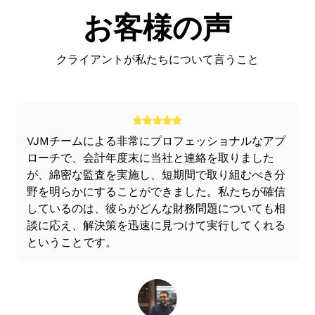
可能になり、収益性の高いラインに戻すことがで
が誘導され、事業を軌道に乗せることができます。買
できます。
お客様の声
きます
収企業は、買収した企業の事業を中止して財務諸表の
重要な担保資産は、その存在と価値について評価
多くの場合、税務計画は事業再編の理由として浮
資産を統合するか、投資した資金で事業を継続できる
および調査されます。
き彫りになっています。
クライアントが私たちについて言うこと
ようにすることができます。
その後、詳細かつ詳細な分析レポートとリストラ
資本と負債のバランスを維持することにより、資
計画が作成されます。同じ内容が経営陣に提示さ
本コスト、財務リスクの全体的なコストを最小限
分割:
れ、議論され、それに応じて決定が下されます。
に抑えることができます
このオプションでは、企業は、残りの会社が円滑に機
リストラ計画が確定すると、貸し手との交渉が開
垂直統合と水平統合は、再構築によって実現でき
能するための資金を調達する目的で、損失を生むセグ
始されます。条件が確定すると、契約が締結され
る
VJMチームによる非常にプロフェッショナルなアプ
ます
メントの1つを別の会社に譲渡します。分割の場合、分
ます。
ローチで、会計年度末に当社と連絡を取りました
割されたセグメントの全資産および負債は、分割後の
リストラ計画に従って追加資本を調達する方法と
が、綿密な監査を実施し、短期間で取り組むべき分
会社の一部となります。
手段が実施されている
野を明らかにすることができました。私たちが確信
しているのは、彼らがどんな財務問題についても相
VJM Globalのチームは、短期ローンを長期間利用
妥協/取り決め
談に応え、解決策を迅速に見つけて実行してくれる
できるクレジットファシリティに振り替える際の
ということです。
支援と指導を行います。
金融危機による会社とそのメンバーとの間の合意およ
び外部債務は、妥協または合意と呼ばれます。これに
また、必要に応じて、長期にわたる機関投資家や
は、株主、債権者、社債保有者、あるいは全員による
資本投資家との取引の検索と実行を支援します
犠牲が伴います。
BIFRを通じた病棟の戦略と計画の策定は、VJM