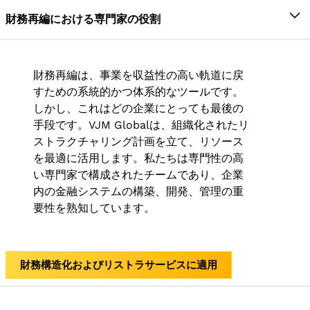
財務再編は、富の最大化という長期的な目標を念頭に
の方法のいずれかで実施できます。
す。このようなプロセスは再建と呼ばれ、会社を清算
置いて一般的に採用されます。財務再編の特質として
財務再編における専門家の役割
して新しい会社を設立することなく行われます。
は、次のようなものが挙げられます。
財務リストラクチャリング:
このオプションでは、
VJM Globalの専門家チームは、財務再編のモデルを構
会社の財務に焦点が当てられ、会社は合併、合
再構築は、内部および外部の再構築が可能です。一
築し、財務再編の任務において以下の分野に取り組み
コスト削減はグローバル市場で生き残るための重
併、またはその他のさまざまな方法で財務状況を
方、外部再建は合併という性質上、合併という形での
財務再編は、事業を収益性の高い軌道に戻
ました。
要な鍵であるため、グローバリゼーションにより
変更しようとします。この方法では、2013年の会
ほうが多いと言われている。
すための系統的かつ体系的なツールです。
企業の再編が不可欠になりました
社法など、さまざまな法令に基づく複数のコンプ
しかし、これはどの企業にとっても最後の
借り手の事業計画は、企業の債務構造を理解する
財政再編のもう一つの理由は、政府の規制と財政
ライアンスが必要です。
手段です。VJM Globalは、組織化されたリ
ために評価されます
政策です。
ストラクチャリング計画を立て、リソース
財務再編のさまざまな方法について、以下で説明しま
企業の運営および財務情報を徹底的に調査して、
テクノロジーの定期的な開発により、企業は最新
を最適に活用します。私たちは専門性の高
す。
企業の現在の状況を確認します。
の状態に保つことが不可欠になり、それがリスト
い専門家で構成されたチームであり、企業
借り手のキャッシュフロー予測が分析されます
ラにつながっています。
内の金融システムの構築、開発、管理の重
合併/合併
財務報告ツールは私たちのチームによって開発さ
分割戦略、方法の刷新により、エンティティは自
要性を熟知しています。
れました。このツールは、要件と状況に応じて監
すでに大きな損失を被っている会社は、事業を復活さ
らをリニューアルする
視され、企業の動向と脅威が経営陣に報告されま
せるために別の経営会社の支援を受けます。この目的
コスト削減、生産性の向上、顧客満足は、どの企
す。
のために、会社は合併または合併のどちらかを選択で
業にとっても最優先の目標です。これにより、従
財務構造化およびリストラサービスに適用
きます。この方法は、規模の経済性、税制上の優遇措
企業の業績を過去および将来の予測と比較し、事
業員の規模が縮小されることがあります。
置、競争の激化など、さまざまなメリットをもたらし
業体のリストラが事業体に効果があるかどうかを
リストラにより、病んでいる企業の再生と再生が
ますが、買収企業を買収すると、買収した企業に資金
確認します。そうでない場合は、代替戦略を適用