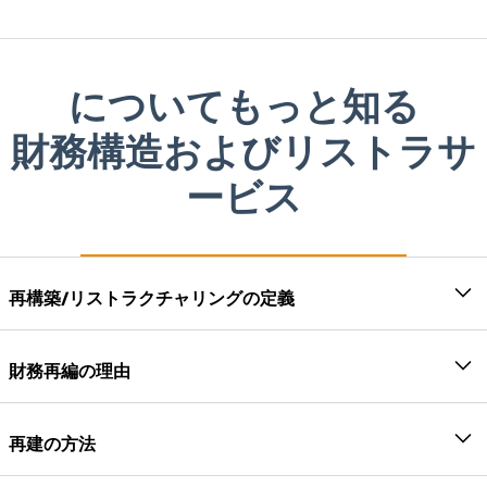
についてもっと知る
財務構造およびリストラサ
ービス
再構築/リストラクチャリングの定義
再建とは、資産の再評価、負債の再評価、および株式
の払込価値の減額および/または異なる種類の株式に付
財務再編の理由
随する権利の変更によってすでに被った損失を償却す
再建は、明らかに事業収益性の向上を実現するための
ることにより、会社の業務を再編成するプロセスで
経営判断です。再構築・再編は一般的に合併/合併/分
再建の方法
す。再建の目的は通常、資本を再編すること、債権者
割/買収などの形で行われますが、リストラは次の2つ
と協力すること、あるいは経済に影響を与えることで