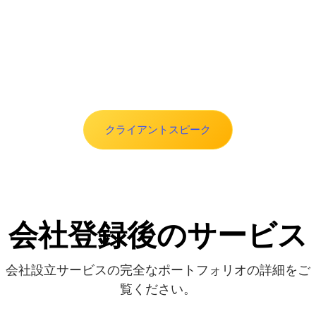
確認します。また、データのプールも容易に
われます。
なります。
監査済み財務諸表は、パートナーの入会時お
Slide 2 of 8.
よび死亡時または退職時の会費決済の計算の
基礎となります。
多くの場合、政府の補助金、助成金、政策な
どを利用するには、法定監査を実施すること
クライアントスピーク
が義務付けられています。
入札に参加するためにも、法定監査を実施す
ることが前提条件です。
会社登録後のサービス
会社設立サービスの完全なポートフォリオの詳細をご
覧ください。