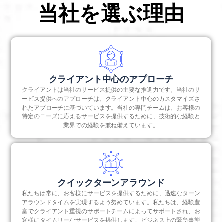
当社を選ぶ理由
に提出する必要があります。
年次総会の開催には21日間の明確な通知が必要です。
したがって、この遵守を確保するためには、会社法に
基づく法定監査を実施する必要があります。法人の税
務監査の期日は、翌会計年度の9月30日です。ただ
し、2019-20会計年度については、2020年10月31日ま
クライアント中心のアプローチ
で延長されます。
クライアントは当社のサービス提供の主要な推進力です。当社のサ
ービス提供へのアプローチは、クライアント中心のカスタマイズさ
れたアプローチに基づいています。当社の専門チームは、お客様の
特定のニーズに応えるサービスを提供するために、技術的な経験と
業界での経験を兼ね備えています。
クイックターンアラウンド
私たちは常に、お客様にサービスを提供するために、迅速なターン
アラウンドタイムを実現するよう努めています。私たちは、経験豊
富でクライアント重視のサポートチームによってサポートされ、お
客様にタイムリーなサービスを提供します。ビジネス上の緊急事態