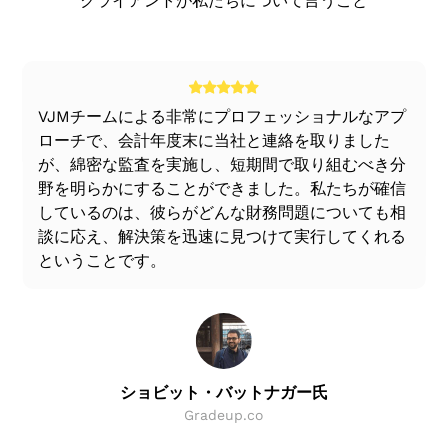
クライアントが私たちについて言うこと
また、計上されたすべての収入と支出は、対
せ、検証による会計取引と残高の検証
ようなメリットがあります。
VJM Globalは、関連する法令および会計基準
応する会計期間に関するものです
財務諸表は、基礎となる勘定に記録された取
のすべての規定を念頭に置いて、体系的かつよ
法定監査により、会社に関係する利害関係者
取引の有効性と信頼性を確認するための裏付
引や出来事の概要と比較されます。
く計画された方法で監査を実施します。財務諸
の金銭的利益が保護されます
け書類のチェック
経営陣が財務諸表を作成する際に適用される
表の信頼性を判断するのに役立ちます。これら
法定監査は、従業員が横領やデファリングを
財務諸表、つまり貸借対照表と損益勘定また
会計方針の一貫性を評価し、その旨の開示も
る
VJMチームによる非常にプロフェッショナルなアプ
の財務諸表は組織の事業を強化します。
行うことを控え、統制します。
は損益勘定または損益計算書は、原勘定と比
適切でなければなりません。
ローチで、会計年度末に当社と連絡を取りました
財務諸表の重要性を考慮して、法令により、監
較されます
監査済み勘定書は、税金の計算と決済、企業
が、綿密な監査を実施し、短期間で取り組むべき分
査の実施は実務公認会計士のみに認められてい
ただし、法定監査人は、監査の範囲外の職務を遂
の購入対価の確認、または融資提案の交渉の
貸借対照表に開示されている資産の存在、価
野を明らかにすることができました。私たちが確信
ます。
行する責任を負うことはできません。また、監査
基礎となります。
値、所有権が検証されます
しているのは、彼らがどんな財務問題についても相
範囲の制約が彼の不適格意見に影響を与える場合
ステレオタイプ機能の代わりにクライアントベ
談に応え、解決策を迅速に見つけて実行してくれる
監査済みの勘定書は貿易紛争の解決に役立ち
貸借対照表に記載されている負債が検証され
は、適格意見または免責事項と同じ意見を報告書
ースのソリューション
ということです。
ます
ます
に記載する必要があります。
あらゆる企業の経営陣があらゆる意味で将来に
火災やその他の災害の場合の損害賠償請求を
損益計算書または収支勘定における結果の真
備えることができるように、企業に対する初期
行う場合、信頼できる計算の基礎となるのは
実かつ公正な位置付けが確認されます。
段階の脅威をリスクベースで評価します
監査済み財務諸表のみです。
企業に適用されるすべての法定遵守事項は、
この分野の専門家が、企業のコンプライアンス
損失と浪費の決定は法定監査によって行われ
適切なタイムスケジュール内に、法定統治機
に基づく監査だけでなく、内部統制および財務
ます。これは、経営陣が適用している内部統
関によって設定された規範に従って経営陣に
ショビット・バットナガー氏
統制ガイドラインの予測と調整も行います。
制措置の不備を理解するのにも役立ちます。
よって遵守されます。
Gradeup.co
法定監査は、会計帳簿と記録の適切な管理を
報告は、必要に応じて関係者または団体に行