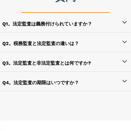
Q1。法定監査は義務付けられていますか？
法定監査は、法令または法律によって規定および管理
される監査です。したがって、これは強制監査です。
Q2。税務監査と法定監査の違いは？
この監査は企業の構成によって異なります。特定の統
「法定監査」や「税務監査」などの語句は、どの法令
治機関に登録されたすべての企業は、監査に関する法
でも正式に使用されているわけではなく、むしろ理解
Q3。法定監査と非法定監査とは何ですか?
律で定められた規則に従わなければなりません。
しやすくするために使用されています。一般的な用語
法定監査は法律で義務付けられているとおりに実施さ
では、法定監査は企業に適用される特定の法律または
したがって、準拠法に同じことが記載されていれば、
れ、非法定監査は経営陣または独立当事者のいずれか
Q4。法定監査の期限はいつですか？
法令に準拠し、税務監査は所得税法に準拠します。法
法定監査は強制監査であると言えます。例えば、2013
によって企業の効率性を判断するために実施されま
定監査は関連法で定められている場合に行われ、税務
年の会社法では、すべての企業に法定監査の実施が義
法定監査の期日は、監査を規定する統治機関によって
す。法定監査の焦点は主に財務活動ですが、非法定監
監査はその年の事業体の売上高または総収入が一定の
務付けられています。一方、有限責任組合法では、会
決定されます。
査は財務面に焦点を当てる場合もあれば、支出監査、
限度を超えた場合に行われるべきである。
計年度中にLLPの売上高が40ラックインドルピーを超
債務者監査、株式監査などの他の側面を考慮する場合
える場合にのみ、LLPの監査が義務付けられていまし
たとえば、2013年の会社法により、すべての企業は会
もあります。
た。
計年度終了から6か月以内に年次総会を開く必要があ
り、採用には監査済み財務諸表をそのような年次総会