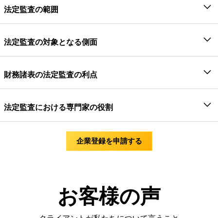
法定監査の範囲
的」に従い、財務諸表の監査を実施する際の法定
類されます。説明すると、会社には2013年の会社法が
監査人の目的は次のとおりです。
適用されます。この法律では、会社法に基づいて登録
法定監査の範囲には、監査を実施する際に行うべ
されたすべての会社が、実務経験のある公認会計士に
法定監査の対象となる側面
きタスクが含まれます。また、法定監査人の責任
財務諸表全体に重大な虚偽表示がないかどう
よる会計監査を受けることが義務付けられています。
とも言えます。法定監査を行う際に講じられるさ
かについて合理的な保証を得ること。そして
したがって、会社法が適用されるこのような会社に対
口座の財務諸表の法定監査を行う際に対象となる
まざまな措置は次のとおりです。
財務諸表について報告し、監査人の調査結果
して実施される監査は、法定監査と呼ばれます。監査
財務諸表の法定監査の利点
主な特徴を以下に要約します。
に従ってSAの要求に応じて連絡すること
を実施する際には、会社法で定められたすべての規制
財務諸表に関連して、企業の監査が必要なす
および一般に認められている監査基準を遵守する必要
組織には、株主、銀行家、債権者、顧客、経営陣
内部統制と会計システムを総合的に検討した
べての側面を特定して検討します。
があります。適用される会計基準も遵守する必要があ
法定監査における専門家の役割
などの複数の利害関係者がいます。財務諸表は会
結果、取引の記録が適切であるという確信が
監査人は、情報とソースデータの正確性、十
ります。監査人は独立した専門家でなければならず、
社の財政状態を表し、すべての利害関係者が会社
持てます。
分性、信頼性を確認する必要があります。こ
関連する法令に関する専門知識を持っている必要があ
ほとんどの法令において、実務の公認会計士は、
の信頼性を判断するために使用されます。何らか
不正やミスにつながる可能性のある内部統制
の目的のために、監査人は会計システムと内
ります。さらに、法定監査において表明された意見は
2013年の会社法に基づく監査、1961年の所得税法
企業登録を申請する
の誤り、詐欺、虚偽表示は、利害関係者に多大な
の重大な不備や弱点を見つけるために、経営
部統制を評価する必要があります。
独立していて曖昧さのないものでなければならないこ
に基づく税務監査、1961年の所得税法に基づく税
損失をもたらす可能性があるためです。そのた
陣が適用した手続きや制度の見直し
監査人は、財務諸表における全体的な関連情
とにも留意すべきである。法定監査を法律に基づいて
務監査、GST法に基づくGST監査などの法定監査
め、財務諸表が会社の実態に関する真実かつ公正
転記、残高などに関する会計帳簿の算術的正
報の開示が法令および会計基準に従って行わ
実施する場合は、その法律で定められた監査の範囲に
を実施する資格があります。VJMグローバルは、
な見解を表しているかどうかを判断するために、
確性の検証
れていると判断する必要があります。
従って実施されなければならない。
お客様の声
法定監査の首尾一貫した、系統的、組織的、体系
法定監査が行われます。信頼できる財務諸表に基
取引の収益と資本の性質において適切な差異
内部統制と会計システムの詳細な調査と分析
的な実施において、以下の役割を果たしていま
づく状況の効率性を理解するには、法定監査を実
が維持されているかどうかを確認すること
す。
チェックベースの必要なテスト、問い合わ
施することが不可欠です。これ以外にも、以下の