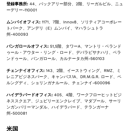
登録事務所:
44、バックアリー部分、2階、リーガルビル、ニュ
ーデリー-110001
ムンバイオフィス:
1171、7階、Innov8、ソリティアコーポレー
トパーク、アンデリ（E）ムンバイ、マハラシュトラ
州-400093
バンガロールオフィス:
51,5階、タワーA、マントリ・ベランド
ゥール・アウター・リング・ロード、デバラビサナハリ、ベラ
ンドゥール、バンガロール、カルナータカ州-560103
チェンナイオフィス:
143、2階、イーストウィング、RMZ、ミ
レニアビジネスパーク、キャンパス1A、DR.M.G.R. ロード、ペ
ルングディ、ショリンガナルール、チェンナイ-600096
ハイデラバードオフィス:
405、4階、ワークフローヒットビジ
ネススクエア、ジュビリーエンクレイブ、マダプール、サーリ
ンガンパリーマンダル、ハイデラバード、テランガーナ
州-500081
米国