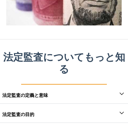
法定監査についてもっと知
る
法定監査の定義と意味
監査とは、財務記録、情報、および財務諸表を調べ、
財務記録が監査が実施される法令に従って作成されて
法定監査の目的
いるかどうかについて意見を述べることです。この監
（監査基準）SA 200「独立監査人の全体的な目
査が法令または法律の対象となる場合、法定監査に分