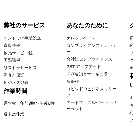
弊社のサービス
あなたのために
インドでの事業設立
ナレッジベース
直接課税
コンプライアンスカレンダ
ー
物品サービス税
会社法コンプライアンス
国際課税
GST アップデート
リストラサービス
GST通知とサーキュラー
監査と保証
所得税
ビジネス登録
コビッド19ビジネスリリー
作業時間
フ
アートマ・ニルバール・バ
月〜金：午前9時〜午後6時
ーラット
週末は休業