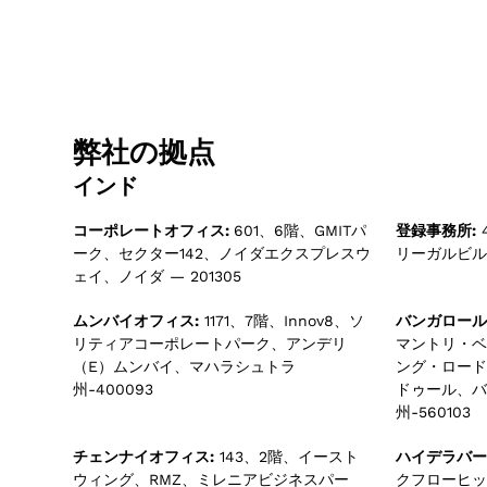
弊社の拠点
インド
コーポレートオフィス:
601、6階、GMITパ
登録事務所:
ーク、セクター142、ノイダエクスプレスウ
リーガルビル、
ェイ、ノイダ — 201305
ムンバイオフィス:
1171、7階、Innov8、ソ
バンガロール
リティアコーポレートパーク、アンデリ
マントリ・ベ
（E）ムンバイ、マハラシュトラ
ング・ロード
州-400093
ドゥール、バ
州-560103
チェンナイオフィス:
143、2階、イースト
ハイデラバー
ウィング、RMZ、ミレニアビジネスパー
クフローヒッ