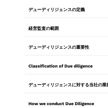
デューディリジェンスの定義
デューディリジェンスとは、運用や経営の調
取引の結果に影響を与えるすべての文書、情
経営監査の範囲
このように、上記の定義から、デュー・ディ
経営監査の主な目的は、上位管理レベルから
ェンスとは、簡単に言えば、投資が嫌われる
セスを通じて、経営の効率性が組織の目標と
デューディリジェンスの重要性
ざまなレベルで確認します。経営監査には、
ビジネスチャンスの開始時に、最初の話
エンティティの作成の目的
す。デュー・ディリジェンスは通常、取
Classification of Due diligence
権限の委任、予算編成、計画を詳述した
は契約または合意の署名前に行われます
実際のレポートと比べて、効率的な管理
デューディリジェンスの主な目的は、投資家
事業が実際に表示されているとおり
内部統制
報を入手できるようにすることです。さらに
デューディリジェンスに対する当社の業
ビジネスチャンスにおける潜在的な
言えば潜在的な問題を明らかにするのにも役
ビジネスの生産の性質、すなわち技術、
価格譲歩の交渉、表明と保証の定義
生産計画
ビジネスを購入するには、多くのコストと労
VJM Globalでは、ビジネスチャンスに
ます。これには以下のアプローチが含まれま
取引が買収基準または投資基準に準
工場の設計、レイアウト、設置容量
How we conduct Due Diligence
当てています。