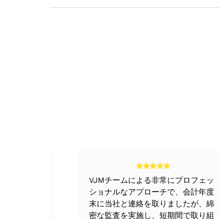
人材への訓練、要件、福利厚生、インセ
対象企業から提出された財務諸表のレビ
VJM Globalがデューディリジェンスを
原材料の出所、受け取った材料の量と質
商業または業務上のデューディリジェンス
可能な限り、現場を訪問してビジネスを
販売計画と管理
この種のデューデリジェンスは、買収企業の
買収企業または投資家とデューデリジェ
事前デューデリジェンス
広告ポリシー
プレ・デュー・ディリジェンスとは、私たち
デューデリジェンスの完了に基づくオフ
財務デューディリジェンス
意思決定プロセス
ップが含まれます。
このデュー・ディリジェンスは通常、業務上
正確で効果的な戦略を決定することは非常に
原価計算の記録とシステム、および財務
の監査と評価です。
ます。
これから行われる取引とその基本的な詳
エンティティの財務管理
次に、最も適切で重要な作業範囲と採用
税務デューディリジェンス
正確に言うと、経営監査とは、企業のすべて
そこでVJM & Associates LLP
この分野の専門家で構成されるチームは
このディリジェンスは通常、財務デューデリ
の詳細は以下のとおりです。
実施すべきデュー・ディリジェンスの要
の目的は、企業に適用されるさまざまな種類
中のすべての訴訟や事項について考えられる
定義
デューディリジェンスプロセスと交渉フェー
両当事者との話し合いの助けを借りて、プロ
このフェーズは実際の作業フェーズです。こ
リーガル・デューデリジェンス
どが含まれます。
企業に適用されるすべての法規の遵守、事業
要件に応じて、VJM Globalの専門家
制の方針と手
VJMチームによる非常にプロフェッ
す。監査人は、取引に影響を及ぼしたり、将
ディスカバー
固定観念にとらわれず、非常に柔軟なア
手間のかか
ショナルなアプローチで、会計年度
て特定します。
ここでは、組織の財務記録を徹底的に分析し
質問や問い合わせに対応するため、経営
た。
末に当社と連絡を取りましたが、綿
密な監査を実施し、短期間で取り組
包括的な報告書が作成され、経営陣と話
情報システムデューデリジェンス