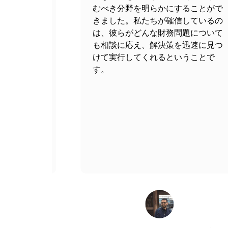
診断
むべき分野を明らかにすることがで
情報システムはあらゆる組織のバックボーン
交渉条件を全面的にサポートします
このステップでは、組織の長期的価値の評価
きました。私たちが確信しているの
ているかを知ることが重要です。そのため、企
私たちのアプローチの最も重要な部分は
総合的に検討した上で、その事業に価値があ
は、彼らがどんな財務問題について
[デザイン]
も相談に応え、解決策を迅速に見つ
クロージングとポストクロージングフェーズ
環境デューディリジェンス
このプロセスを通じて、ビジネスモデルと計
けて実行してくれるということで
これはデューディリジェンスプロセスの最終
合併が起こった場合、組織の事業運営と管理
施されます。
す。
VJM Globalの専門家は、クロージング
境負債について認識できるように、環境状態
その他のクロージング後のトランザクション
性などさまざまな視点から検討することもあ
配信
デューデリジェンスでの調査結果に基づいて
すべての文書を検査し、情報やデータを収集した
人事デューディリジェンス
す。
このデューデリジェンスは、将来の組織に組
期間など、従業員の全体的な構造を確認する
防御
リスク管理はこのステップを通じて行われ、