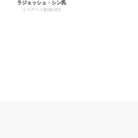
ラジェッシュ・シン氏
リペアベイ担当CEO