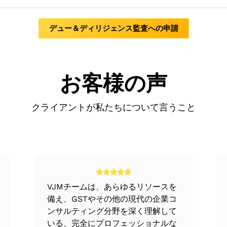
ンティブを含む人事管理と方針
ューと報告
実施するために従うプロセスは、主に次の3つのステップに分かれて
、保管、安全な保管と監督、材料の発行手続き、保険などの問
直接評価します。
デュー＆ディリジェンス監査への申請
事業的、戦略的、商業的視点を分析するために実施されます。
ンスプロセスを進め、主要分野を定義する
自身と対象者がデュー・ディリジェンスのプロセスに備えるた
ァー準備の支援
のデュー・ディリジェンスが完了した後に行われます。これは
重要です。企業の成長、地域、市場、競争のダイナミクス、価
記録とポリシーの両方を含む帳簿と記録
お客様の声
細を理解するために、お客様と話し合います
すべき方法を分析します。
の取引における効率と有効性をチェックすることです。
クライアントが私たちについて言うこと
は、デューディリジェンスのためのデューディリジェンスの6つのDとも
、一元的に調整されます。
ジェンスと並行して行われます。しかし、これはまったく別の
件リストは、特定の分野に関連する懸念事項に従って特定され
の税金の種類と、会社がどの程度その税金を遵守しているかを
結果を分析し、取引の検討を決定する際に考えられるあらゆる
ズ
ジェクトの目標を評価します。これには、必要なリソース、プ
こでは、すべての計画と専門知識を実践しています。従うべき
のさまざまな機能や部門に関連する法的活動などはすべて、法
はオンサイトまたはオフサイトで働きます
VJMチームは、あらゆるリソースを
来の買い手や投資家に将来責任を負わせたりする可能性のある
プローチをとります。
備え、GSTやその他の現代の企業コ
ます。主な理由は、企業の資産の健全性、安定性、および財務
陣との質疑応答を行っています。
ンサルティング分野を深く理解して
いる、完全にプロフェッショナルな
し合われます