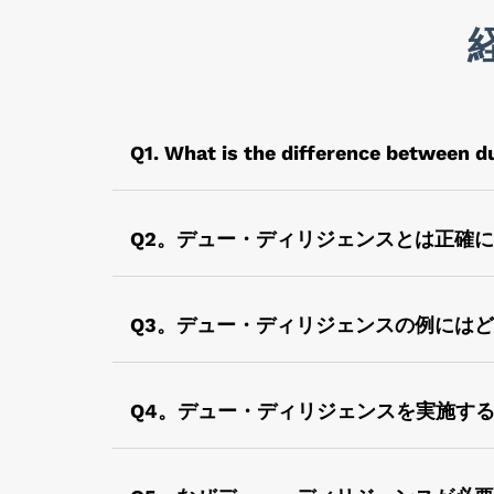
Q1. What is the difference between du
監査は財務諸表の独立した審査であり、会社
投資対象について事業全体を調査することで
Q2。デュー・ディリジェンスとは正確
に実施されます。
検討中の事項について提示された事実の正確
ンスと呼ばれます。
Q3。デュー・ディリジェンスの例には
デュー・ディリジェンスは、法的拘束力があ
能性のある法的責任を特定するための税務デ
Q4。デュー・ディリジェンスを実施す
の実施などがあります。財務デューディリジ
デューデリジェンスは、その分野の専門家で
で、すべての流れや法律や規制について十分