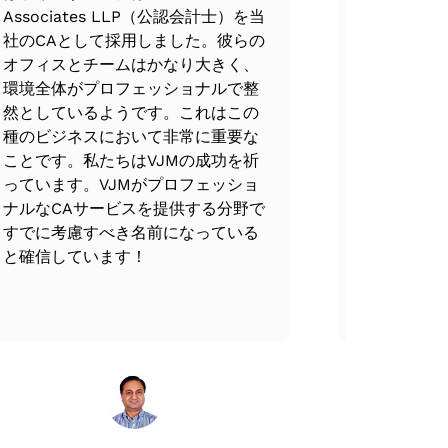
Associates LLP（公認会計士）を当
ました。V
のITシステムがどの程度相互に同期し
ップです。というのも、ここでは文書を
社のCAとして採用しました。彼らの
階での細部
リジェンスを実施しています。
な更新です。
オフィスとチームはかなり大きく、
フォローア
環境全体がプロフェッショナルで整
払い戻しと
性と完全性に基づいて計画が設計され、実
然としているようです。これはこの
アンスを通
ジェンスの目的は、投資家が潜在的な環
種のビジネスにおいて非常に重要な
てくれまし
実施された作業、近隣の資源の利用可能
ことです。私たちはVJMの成功を祈
ます。
っています。VJMがプロフェッショ
す。
評価が行われ、提示すべき価格を提案しま
ナルなCAサービスを提供する分野で
すでに考慮すべき名前になっている
の役職、欠員、退職期限、通知サービス
と確信しています！
、それに備えます。
スミ
ウンメンダーズ