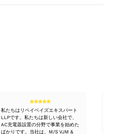
います。
題に対応する必要がある資材管理
めの準備期間です。これには以下のステ
、企業の財務事項、会計帳簿、財務諸表
格水準などの要因が購買の決定に影響し
呼ばれる包括的なモデルを構築しました。そ
活動です。このデュー・ディリジェンス
ます。
調査することです。監査人はまた、係争
責任を考慮に入れるようにします。
ロジェクトの獲得者、採用すべき戦略な
手順は以下のとおりです。
的デューデリジェンスの対象となりま
私たちはリペイベイズエキスパート
VJMチー
、コンプライアンス違反の可能性をすべ
LLPです。私たちは新しい会社で、
す。チーム
実績を測定することです。
AC充電器設置の分野で事業を始めた
識の範囲内
ばかりです。当社は、M/S VJM &
ス全体を非