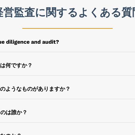
経営監査に関するよくある質
e diligence and audit?
のすべての利害関係者の利益のために実施されます。ただし、
あり、提示された事実と実際の事実との間のコンセンサスを確
には何ですか？
性、完全性、および保証を確認するために実施されるレビュー
どのようなものがありますか？
るだけでなく、任意である場合もあります。例としては、買収
ューデリジェンスの実施、チーム、機能、または部門に異動が
るのは誰か？
ェンスは、ローンや信用枠を認可する前に実施され、事業の信
ある個人または企業なら誰でも実施できます。しかし、最近で
な知識を持っているからです。