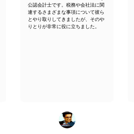
公認会計士です。税務や会社法に関
であり、ある企業が別の企業との合併を検討している場合、自社
とビジネス慣行の理解が行われます。これは非常に重要なステ
連するさまざまな事項について彼ら
業のITシステムの能力と限界を分析するために、ITデューデ
、クライアントとの定期的な更新と、クライアントへの定期的
るか否かを保証するからです。
とやり取りしてきましたが、そのや
りとりが非常に役に立ちました。
画の詳細な精査が行われます。そして、2つの組織の存続可能
段階です。ここでは、以下のアプローチに従います。
の柔軟性を理解することが非常に重要です。環境デューディリ
文書を詳細に検討した後、完全で網羅的なレポートを作成します。
を評価することです。過去の流出事故や火災事件、隣接施設で
のレビューも行われます。
り、組織の柔軟性、作業環境、適応能力を評価するのに役立ち
コメントできるため、必要に応じて価格調整手続きに関与しま
後、VJM＆Associatesの専門家がそれを分析します。
織の要件に従って潜在的な従業員がいるかどうか、および現在
ために実施されます。
このビジネス取引を通じて潜在的なリスクを評価および予測し