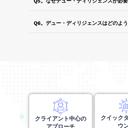
Q5。なぜデュー・ディリジェンスが必
専門家による慎重なレビューの実施はデュー
を評価することが必要です。
Q6。デュー・ディリジェンスはどのよ
デューデリジェンスを実施するために従うべ
• 財務状況を分析する
• 財務諸表と会計手続きの検査
• 人的資源と慣行
• 法的側面
• 両当事者の規模
• 評価
• 管理とリーダーシップ
• ビジネス
クイック
クライアント中心の
ウ
アプローチ