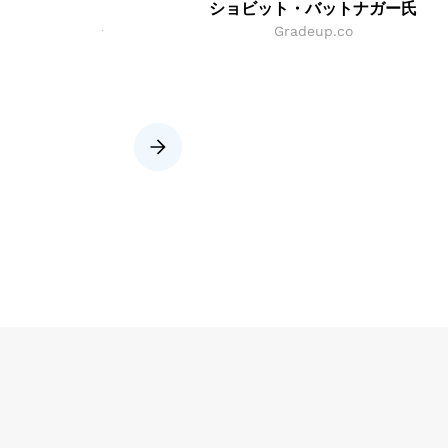
ン氏
ショビット・バットナガー氏
(i) Pvtリミテ
Gradeup.co
Slide 2 of 8.