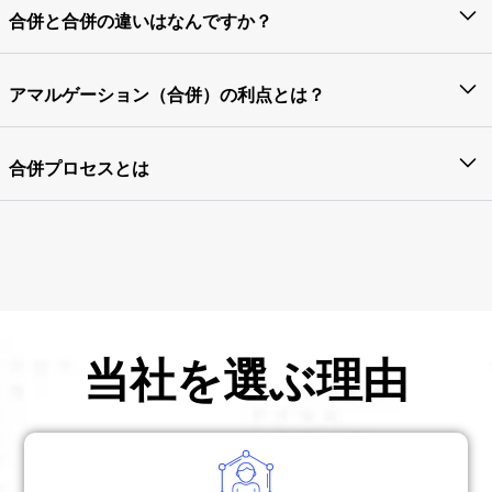
ることは、会社の合併であると言われています。
合併と合併の違いはなんですか？
事業体が他の事業を買収することを合併といいます
が、合併とは、同じ事業分野または類似の事業を持つ
アマルゲーション（合併）の利点とは？
2つ以上の企業が手を組んで事業を拡大または多様化
研究開発施設の増加
することを指します。合併の場合、取引を受けた企業
合併プロセスとは
のいずれも法人を失うことはありません。
競争の撲滅
商品価格が安定する
関連高等裁判所、株主、およびSEBIの承認を求めま
運用コストが大幅に削減されます
す。購入対価の計算後、譲渡会社の清算および譲受人
企業への資産および負債の譲渡を行う。
当社を選ぶ理由