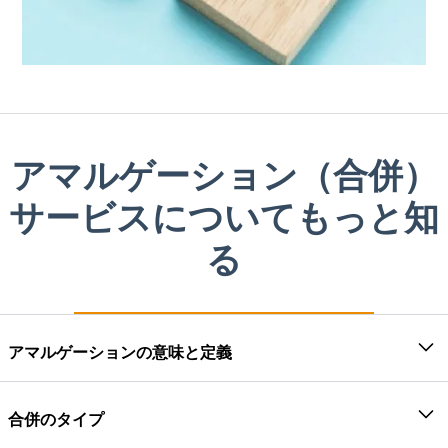
アマルゲーション（合併）
サービスについてもっと知
る
アマルゲーションの意味と定義
合併では、2つ以上の会社が合併によって1つに統合さ
れるか、一方が他方を買収することによって1つに統合
合併のタイプ
されます。したがって、合併という用語は、次の2種