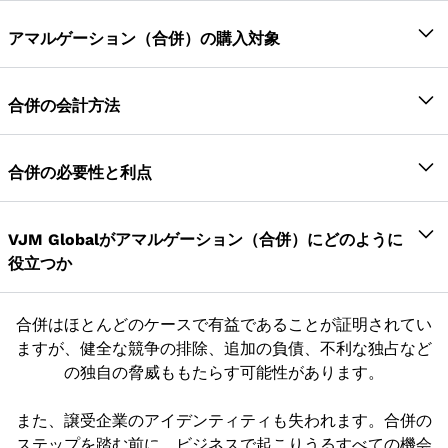
会計基準14「合併の会計処理」では、合併には以下の
類の活動を想定しています。
2種類が認められています。
アマルゲーション（合併）の購入対象
2つ以上の会社を合併して新しい会社が設立される
購入対価は次のように定義されます。
合併の本質における合併
一方から他方への混合と吸収。
合併の会計方法
「発行された株式およびその他の有価証券、および譲
企業が合併する主な目的は、拡大、効率の向上、競争
このような合併では、資産や負債とともに、株主の利
合併の会計処理には、主に次の2つの方法がありま
受人が譲渡会社の株主に現金またはその他の資産の形
の回避、大規模生産の経済性など、さまざまなメリッ
益や企業の事業も合併されます。以下の条件をすべて
す。
合併の必要性と利点
で行われた支払いの総計。」
トを確保することです。
満たす必要があります。
合併のさまざまな理由を以下に示します。
利息プーリング法
実際には、譲受人が事業を購入するために譲渡会社に
譲渡会社のすべての資産と負債は、譲受会社に譲
合併後の会社はベンダー会社または譲渡会社または合
VJM Globalがアマルゲーション（合併）にどのように
支払う金額です。ただし、購入対価には、債権者また
渡されます。
併会社と呼ばれ、合併のために設立された新会社は譲
必要な現金資源の取得用
役立つか
この方法は、合併の性質上、合併にも適用されます。
は社債保有者に支払われる直接現金は含まれません。
受人会社またはベンダー会社または.amalgamated会
額面金額が90％以上の譲渡会社の株主は、譲受会
合併は競合企業にとって恩恵であることが証明さ
この方法では、譲渡会社の資産、準備金、負債は、既
また、譲受人が引き継がない負債についても同様で
社と呼ばれます。
社に譲渡されます。
合併の条件については、取締役会と経営トップが
れています
存の帳簿価額で譲受会社に引き継がれます。唯一の調
す。
譲受人は、譲渡会社のすべての資産と負債を取得しま
合併はほとんどのケースで有益であることが証明されてい
合併の対価は、端数株式に現金が支払われる場合
話し合い、決定します。VJM Globalは、経営陣が
合併により節税効果も生じる
整は、会計方針の違いに対応するために行われます。
す。
ますが、健全な競争の排除、追加の負債、不利な独占など
を除き、基本的に譲受会社の株式の発行によって
合併によるビジネスチャンスや脅威を予測できる
したがって、譲渡会社の株式資本と譲受人が発行した
合併による追加のリソースで大規模な運用が可能
潜在的な追加金額が確認できたら、それを購入対価の
の独自の脅威ももたらす可能性があります。
免除されます。
よう支援します。
株式との差額が準備金で調整されます。
計算に含める必要があります。
株主価値の向上
譲受人が譲渡会社の事業を引き継ぐ意向
合併計画には特定の高等裁判所の承認が必要で
また、譲受企業のアイデンティティも失われます。合併の
多様化のリスクが軽減されます
譲受会社の財務諸表に統合された場合、譲渡会社
す。VJM Globalは、これに関するすべての法的手
購入方法
ステップを踏む前に、ビジネスで起こりうるすべての機会