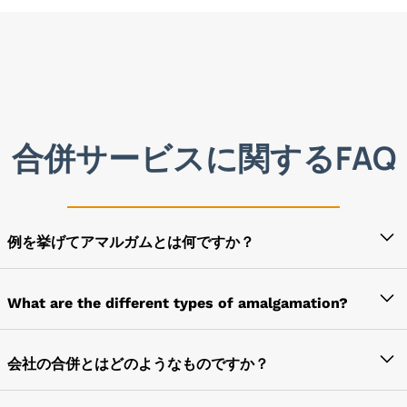
合併サービスに関するFAQ
例を挙げてアマルガムとは何ですか？
簡単に言えば、合併は事業利益のための2つの会社の
合併と言えます。ただし、合併とは異なり、合併の場
What are the different types of amalgamation?
合、1つまたは複数の会社の法人が失われます。
合併には、合併という性質の合併と買収の性質におけ
る合併の2種類があります。
会社の合併とはどのようなものですか？
最近の合併の例は、PVR LtdとBijli Holdings Pvt. Ltd
の合併です。
2つ以上の既存の会社を合併して新しい会社を設立す