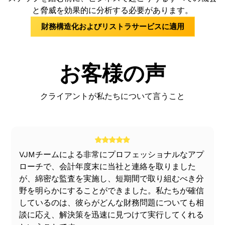
管理の有効性と効率が向上します
の資産および負債の帳簿価額は調整されません。
続きを支援します。
と脅威を効果的に分析する必要があります。
財政的成長が達成される
ただし、会計方針を順守するために、いくつかの
この方法は、購入の性質上、合併にも適用されます。
合併プロセスには、株主の承認とSEBIの承認も必
財務構造化およびリストラサービスに適用
例外がある場合があります。
運用コストを削減できます
資産と負債は、既存の帳簿価額で組み入れられるか、
要です。
合併日の公正価値に基づいて購入対価が各資産と負債
商品の価格は安定しつつある
新しい会社が設立され、計算に従って譲渡会社の
購入の性質における合併
に割り当てられます。
株主に株式の発行が行われます。この計算は複雑
お客様の声
なプロセスであり、VJM Globalで効率的に行われ
合併の性質上、合併に設定された条件のいずれかが満
法定準備金以外の準備金は、譲受会社の財務諸表に組
る専門知識の応用が必要です。
たされない場合、行われる合併は、買収の性質上、合
み込まれていません。
譲渡会社の清算と譲受人会社による同時買収が発
併と呼ばれます。このような合併では、株式、株主は
クライアントが私たちについて言うこと
購入対価と譲渡された純資産の差額はのれんとして記
生します。この合併プロセスでは、譲渡会社の資
新会社の株主であり続けることも、譲渡会社の事業も
録され、不足分は資本準備金として表示されます。の
産と負債を評価することが不可欠です。VJM
継続されません。
れんは通常、5年間にわたって償却されます。
Globalは、計算が公正かつ綿密であることを保証
します。
る
VJMチームによる非常にプロフェッショナルなアプ
買収対価は、合併プロセス全体において欠くこと
ローチで、会計年度末に当社と連絡を取りました
のできない部分です。この計算は、両社にとって
が、綿密な監査を実施し、短期間で取り組むべき分
費用対効果が高いものでなければなりません。
野を明らかにすることができました。私たちが確信
VJM Globalには、購入対価の計算を専門とする専
しているのは、彼らがどんな財務問題についても相
任チームがあり、チーム責任者が綿密に監視して
談に応え、解決策を迅速に見つけて実行してくれる
います。