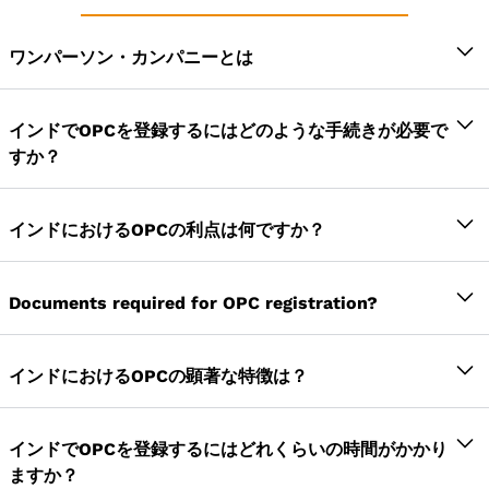
ワンパーソン・カンパニーとは
2013年の会社法のセクション2（62）には、一人称会
社とは、メンバーを1人しかいない小規模企業であると
インドでOPCを登録するにはどのような手続きが必要で
記載されています。さらに、会社のメンバーはその株
すか？
式の購読者にすぎません。OPCには唯一の株主がいま
まず、候補者のデジタル署名証明書（DSC）を申
す。このようなタイプの会社は通常、事業が1人の人間
インドにおけるOPCの利点は何ですか？
請する必要があります。
の発案によるものであるときに設立されます。初期段
階で事業を営む起業家は、個人事業主の代わりにOPC
次に、次のステップは、取締役識別番号を取得す
有限責任:
個人事業主事業では、事業主は事業に
モデルを選びます。OPCの場合、1つの会社に複数の取
ることです。
Documents required for OPC registration?
対して無制限の責任を負います。ただし、会社の
締役を置くことができることに注意してください。た
その後、名前承認申請書を提出する必要がありま
場合、株主の責任はその会社の株式資本に限定さ
だし、株主は複数の株主になることはできません。
す。
A. 会社の書類:
れます。
次に、覚書や定款などの書類をいくつか準備する
インドにおけるOPCの顕著な特徴は？
独立した法人
: 個人事業主とその事業主は、事業
住所証明：電気などの公共料金の請求書のコピ
必要があります。
上は同一人物です。事業主様のPANは事業主様の
ー。2か月以内。賃貸住宅の場合は、賃貸契約書の
有限責任:
所有権会社の場合、所有者の責任は無
完了したら、フォームに記入して企業省から法人
PANも使用します。さらに、所有者が死亡した場
コピーと家主からの異議なし証明書。
インドでOPCを登録するにはどれくらいの時間がかかり
制限です。つまり、所有者の個人財産は事業の責
設立証明書を取得できるようになります。
合、会社は終了します。それどころか、OPCには
ますか？
任を果たすためにも利用できます。ただし、OPC
すべての書類がレジストラによって検証される