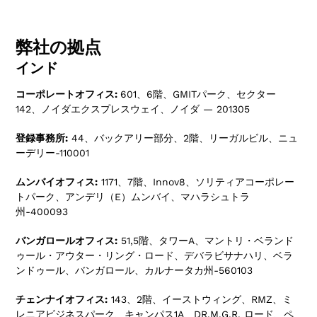
弊社の拠点
インド
コーポレートオフィス:
601、6階、GMITパーク、セクター
142、ノイダエクスプレスウェイ、ノイダ — 201305
登録事務所:
44、バックアリー部分、2階、リーガルビル、ニュ
ーデリー-110001
ムンバイオフィス:
1171、7階、Innov8、ソリティアコーポレー
トパーク、アンデリ（E）ムンバイ、マハラシュトラ
州-400093
バンガロールオフィス:
51,5階、タワーA、マントリ・ベランド
ゥール・アウター・リング・ロード、デバラビサナハリ、ベラ
ンドゥール、バンガロール、カルナータカ州-560103
チェンナイオフィス:
143、2階、イーストウィング、RMZ、ミ
レニアビジネスパーク、キャンパス1A、DR.M.G.R. ロード、ペ