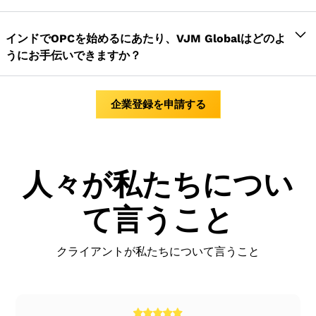
B. 取締役の書類:
独立した法人があります。つまり、株主が死亡し
の設立により、株主の責任はその株式資本に限定
と、事業開始を示す法人設立証明書が届きます。
ても会社が廃止されることはありません。
デジタル署名証明書の取得には通常 2 日かかりま
されることになります。所有者の個人財産は、会
デジタル署名：パスポートサイズの写真、PANカ
インドでOPCを始めるにあたり、VJM Globalはどのよ
その他の機能
は:
す
社に何が起こっても安全に保たれます。
ードとAadharカードのコピー、電子メールIDと電
うにお手伝いできますか？
取締役識別番号は1〜2日かかる場合があります
継続的存在/独立した法人:
所有者が死亡した場
話番号。
途切れることのない存在
名前を登録するのに5日かかる
合、所有権に関する懸念は解消されます。ただ
私たちは過去に多くのクライアントが独自のワンパー
身分証明：投票者のIDカード、パスポート、運転
借入能力の向上
し、取締役や株主が死亡した場合など、万が一、
法人設立証明書を取得するにはさらに5日かかりま
ソン会社を設立するのを支援してきました。当社がお
免許証、PAN（いずれか）
企業登録を申請する
年次総会の開催は必須ではありません
OPCは存続します。独立した法人であるため、指
す。
客様を支援できる手順は次のとおりです。
住所証明：銀行取引明細書、電気代の請求書、電
財務諸表にはキャッシュフロー計算書を含める必
名された取締役に移ります。
話代の請求書のコピー、2か月以内。賃貸住宅の場
要はありません
デジタル署名証明書の取得
信頼性の向上:
OPCは、その帳簿について毎年監
合は、賃貸契約書のコピーと家主からの異議なし
会社秘書の雇用は必須ではありません
査を実施する必要があります。そのため、単独の
取締役識別番号の取得
人々が私たちについ
証明書。
パートナーシップ会社よりも信頼性が高いので
局長室は、その他の理由により空いたままになる
適切な名前を選択するためのガイド
す。
場合があります
て言うこと
CRC（中央登録センター）への名前登録のお手伝
販売しやすい:
OPCを販売するには、限られた量
彼らは取締役に追加の報酬を支払うことができま
い
の文書化作業が必要です。これにより、OPC を第
す
法人設立届に必要な書類の準備に手を貸す
クライアントが私たちについて言うこと
三者に販売しやすくなります。
定足数や会議のいくつかの規定はここでは適用さ
簡単な資金調達の機会:
OPC の設定は非常に簡単
れません
なプロセスです。独自の OPC を設定すること
で、融資という形で資金を確保できます。