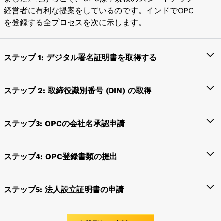
経営者に有利な提案をしているのです。インドでOPC
を登録する全プロセスを次に示します。
ステップ 1: デジタル署名証明書を取得する
インドの民間会社設立には、担当者のデジタル署名証
明書が必要です。MCAのポータル（同省が提供するオ
ステップ 2: 取締役識別番号 (DIN) の取得
ンライン登録ポータル）で電子フォームにオンライン
取締役識別番号（DIN）は、企業省が個人に、または
で記入するには、デジタル署名証明書が必要です。デ
DINの割り当てを申請する際に二重に付与される固有
ステップ3: OPCの会社名承認申請
ジタル署名証明書は、認証局によってトークン形式で
の識別番号です。この番号は、所有者が引き渡したり
発行されます。有効期間は 1 年または 2 年です。
デジ
注目を集めるほどキャッチーな名前を決めることは、
撤回したりしない限り、省によって生涯にわたって割
タル署名証明書に必要な書類のリスト:
OPCを設定する上で最も重要な側面の1つです。社名は
ステップ4: OPC登録書類の提出
り当てられます。Private Ltdの会社設立時には、会社
「XYZ (OPC) プライベートリミテッド」という形式に
の取締役または取締役がDINを受け取り、その旨を通
申請者または申請者のパスポートサイズの写真
次の書類を中華民国に提出する必要があります。
なります。名前が承認されるには 2 つの方法がありま
知しなければなりません。どの会社でも、取締役に任
申請者または申請者の自己証明住所証明
ステップ5: 法人設立証明書の申請
す。Form SPiCE 32 を使用して申請するか、MCA が
命されるにはDINの取得が必須です。取締役または取
申請者または申請者の自己証明付きPANカード
協会の覚書
提供する RUN サービスを使用して申請することがで
締役は、DIN番号を他の会社設立に使用することがで
一人の会社を登録するプロセスは、少し複雑で時間が
協会規約
きます。その名前が企業省によって承認されれば、次
きます。彼/彼女/彼らはLLPの指定パートナーとして