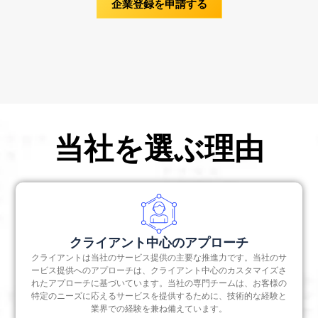
かかるように思えるかもしれません。だからこそ、
企業登録を申請する
候補者取締役の詳細と書類を含むフォームINC-3
のステップに進むことができます。
任命を受けることができます。
デジタル署名証明書に
VJM Globalは、企業の登記を専門とする専門家から成
登録事務所住所の証明と所有者からのNOC
必要な書類のリスト
:
る専門家集団を常駐させているのです。私たちは、ス
指示書の同意とNOCは、それぞれDIR-2とINC-9の
タートアップ、経営者、起業家がワンパーソン企業を
申請者または申請者のパスポートサイズの写真
形式で記載されています
登録できるよう支援することに全力を注いでいます。
申請者または申請者の自己証明住所証明
すべてのコンプライアンスが行われていることを
申請者または申請者の自己証明付きPANカード
証明する取締役による宣言
当社を選ぶ理由
クライアント中心のアプローチ
クライアントは当社のサービス提供の主要な推進力です。当社のサ
ービス提供へのアプローチは、クライアント中心のカスタマイズさ
れたアプローチに基づいています。当社の専門チームは、お客様の
特定のニーズに応えるサービスを提供するために、技術的な経験と
業界での経験を兼ね備えています。