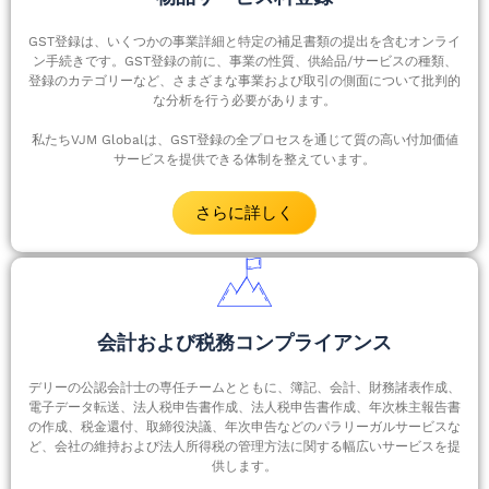
GST登録は、いくつかの事業詳細と特定の補足書類の提出を含むオンライ
ン手続きです。GST登録の前に、事業の性質、供給品/サービスの種類、
登録のカテゴリーなど、さまざまな事業および取引の側面について批判的
な分析を行う必要があります。
私たちVJM Globalは、GST登録の全プロセスを通じて質の高い付加価値
サービスを提供できる体制を整えています。
さらに詳しく
会計および税務コンプライアンス
デリーの公認会計士の専任チームとともに、簿記、会計、財務諸表作成、
電子データ転送、法人税申告書作成、法人税申告書作成、年次株主報告書
の作成、税金還付、取締役決議、年次申告などのパラリーガルサービスな
ど、会社の維持および法人所得税の管理方法に関する幅広いサービスを提
供します。