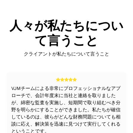
インドにリエゾンオフィスを設立するプロセスをお手伝
とはできません
RBIに登録されているすべての連絡事務所は、企業体と
ています。レジストラは、これらの会社にコーポレー
いします。私たちがお手伝いできるのは、
して企業省に登録されなければなりません。連絡事務所
RBIの事前の承認なしに、インドの不動産を保有、取
ト・アイデンティティ・ナンバー（CIN）を割り当てま
インド準備銀行からの承認の取得
人々が私たちについ
の登録は、インドに外国会社を設立することを目的とし
得、処分、または譲渡することはできません。
す。注:外国出願企業が上記の基準を満たさず、別の会
リエゾンオフィス向けCINの取得
ています。レジストラは、これらの会社にコーポレー
社の子会社である場合、親会社がRBIが設定した適格基
ト・アイデンティティ・ナンバー（CIN）を割り当てま
リエゾンオフィスを企業登録機関に登録する
て言うこと
準を満たしていれば、親会社からのコンフォートオブコ
す。注:外国出願企業が上記の基準を満たさず、別の会
ンフォートレターを提出できます。適切な確認後、AD
連絡事務所の会計帳簿の管理
社の子会社である場合、親会社がRBIが設定した適格基
バンクは申請書をコメントとともに準備銀行に転送する
会計帳簿の年次監査の実施
クライアントが私たちについて言うこと
準を満たしていれば、親会社からのコンフォートオブコ
必要があります。申請がRBIから承認されると、申請者
給与処理
ンフォートレターを提出できます。適切な確認後、AD
にはUIN（固有識別番号）が割り当てられます。その
関係当局への連絡事務所の年次報告
バンクは申請書をコメントとともに準備銀行に転送する
後、インドに連絡事務所を設立するためのPAN（永久口
定められた期間内に法定コンプライアンスを完了させる
必要があります。申請がRBIから承認されると、申請者
座番号）を所得税当局から取得する必要があります。
にはUIN（固有識別番号）が割り当てられます。その
る
VJMチームによる非常にプロフェッショナルなアプ
後、インドに連絡事務所を設立するためのPAN（永久口
ローチで、会計年度末に当社と連絡を取りました
座番号）を所得税当局から取得する必要があります。
が、綿密な監査を実施し、短期間で取り組むべき分
野を明らかにすることができました。私たちが確信
しているのは、彼らがどんな財務問題についても相
談に応え、解決策を迅速に見つけて実行してくれる
ということです。