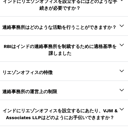
インドにリエゾンオフィスを設立するにはどのような手
続きが必要ですか？
インドに連絡事務所を設立することを希望するすべて
の外国企業については、インド準備銀行から事前の承
連絡事務所はどのような活動を行うことができますか？
認を得る必要があります。この手続き全体では、申請
インドの親会社を代表する
の処理に最大で3～4週間かかる場合があります。この
RBIはインドの連絡事務所を制裁するために適格基準を
承認の有効期間は 3 年で、有効期限が切れると更新で
親会社とインドの企業との間の技術的または財政的協力
課しました
きます。インド国外に設立された法人が連絡事務所の
の促進
開設を希望する場合は、Form FNCの申請を通じて許
インドからの、またはインドへの輸出または輸入サービ
インド準備銀行は、インドに連絡事務所を設立するために一
可を得る必要があります。この申請には、以下の支援
スの促進
定の基準を課しています。これらは-
リエゾンオフィスの特徴
が必要です。
親会社とインド企業との間の唯一のコミュニケーション
登録/法人化証明書、または登録国のインド公証人/イン
インド準備銀行は、インドに連絡事務所を設立するために一
親会社は、過去3課税年度中に利益を上げた実績を持っ
の架け橋としての役割を果たす
ド大使館によって証明されたAOAおよびMOA
定の基準を課しています。これらは-
ている必要があります。
連絡事務所の運営上の制限
申請者の最新の監査済み貸借対照表
外国出願企業の純資産総額は、払込資本金と自由準備金
親会社は、過去3課税年度中に利益を上げた実績を持っ
リエゾンオフィスは、直接的または間接的な取引、商
を含めて50,000米ドル以上でなければなりません。
ている必要があります。
インドにリエゾンオフィスを設立するにあたり、VJM &
業、または産業活動を行うことを許可されていません。
RBIに登録されているすべての連絡事務所は、企業体と
Associates LLPはどのようにお手伝いできますか？
そのため、インドではお金を稼ぐことができません
外国出願企業の純資産総額は、払込資本金と自由準備金
して企業省に登録されなければなりません。連絡事務所
を含めて50,000米ドル以上でなければなりません。
連絡事務所はインドではお金を借りたり貸したりするこ
の登録は、インドに外国会社を設立することを目的とし