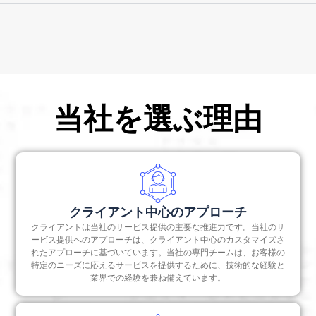
• 追加のスキルやリソースへのアクセス
です。この形式では、共同事業者は独立した法人
VJM & Associatesは、合弁事業のすべての法務プロセ
ます。
• さらなる収益性
を設立しません。むしろ、共同事業者の無制限の
ス、起草プロセス、および設立プロセスにおいてお客
• 技術的ノウハウの相乗効果
責任のもとで結ばれるパートナーシップです。さ
様を支援することをお約束します。さらに、会計、適
らに、利益は合意された比率で分配され、必ずし
用される規制の遵守、共同事業間の紛争の解決など、
も資本拠出の比率で分配されるわけではありませ
すべての設立後のサービスは事業を円滑に進めるため
ん。
に提供されています。特定の目標が達成されたら、合
当社を選ぶ理由
弁会社の正式な閉鎖を支援します。
クライアント中心のアプローチ
クライアントは当社のサービス提供の主要な推進力です。当社のサ
ービス提供へのアプローチは、クライアント中心のカスタマイズさ
れたアプローチに基づいています。当社の専門チームは、お客様の
特定のニーズに応えるサービスを提供するために、技術的な経験と
業界での経験を兼ね備えています。