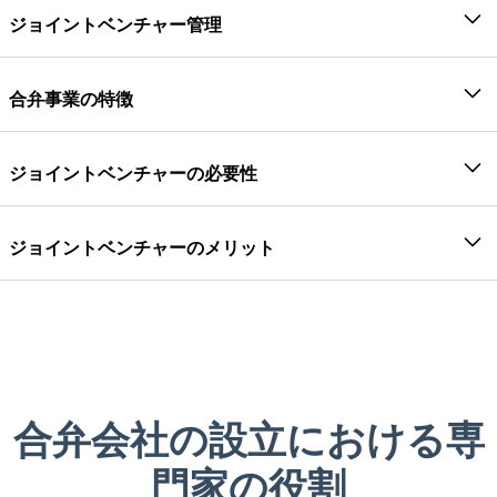
ジョイントベンチャー管理
すべての合弁事業には、2つ以上の共同事業者がいま
す。共同事業者は、有形資産と無形資産で合弁事業に
合弁事業の特徴
貢献します。そのため、共同事業者は以下の方法で合
合弁事業は職種ごとに設立されるため、期間が限
弁事業に影響を与えます。
ジョイントベンチャーの必要性
られています。
正式合意
ジョイントベンチャーのパートナーは共同ベンチ
通常、合弁事業を通じて行われる事業の取引として
ャーと呼ばれます
は、橋や道路、ダムの建設、季節ごとの物品の売買や
ジョイントベンチャーのメリット
合弁事業契約とともに、事業の範囲、決定の種類、承
コベンチャラー間の利益と損失の配分は、特定の
映画制作、土地の購入による区画分割・売却などがあ
認、投票率などを明記したいくつかの法的文書が作成
比率で事前に決定されています。
合弁事業は仕事と職務に特化しています。そのため、
ります。
され、維持されます。また、ベンチャーの日常業務に
ターンキープロジェクトには非常に役立ちます。合弁
初期資本は、共同事業者によって導入される場合
ただし、合弁会社設立の動機は次のとおりです。
関するいくつかの契約条件も設定されています。
会社を設立する主な利点は次のとおりです。
と導入されない場合があります。
国内および世界の競争
: ジョイントベンチャーは、
合弁事業の目的が完了すると、その目的は解消さ
人材派遣
さまざまな事業体の資源、能力、能力が統合され
異なる専門分野や専門分野を持つ企業が集まって
れます
て統合されるため、合弁事業により、法的手続き
合弁会社の設立における専
共通の目標を達成することで、国内外で完結する
合弁会社の財務勘定は、解散時に決済されます。
共同事業者は、ベンチャーに必要なスタッフをどのよ
やその他の手続きによる遅延なしにプロジェクト
能力を高めるのに役立ちます。
うに調達するかについて、相互に決定します。また、
門家の役割
を開始できます。通常、現地のプレーヤーはすべ
市場価値の向上と製品ラインの向上
：合弁事業は
スタッフ同士が効率的に作業できるように、スタッフ