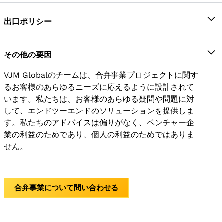
また、利用可能なリソースと合弁事業に利用できるリ
す。
共同事業者の既存のマーケティングとディストリ
ベンチャーの存続期間中、必要が生じた場合は、お客
資金を必要とするプロジェクトはほとんどありま
込まれる条件を分析する専門家チームを擁していま
ソースも評価されます。
ビューションにアクセスできます
様と連絡を取り合うことができます。また、財務およ
せん。企業はさまざまな財務を通じて資金を調達
出口ポリシー
す。
び会計の部分は、VJM Globalの財務および会計チーム
する場合がありますが、それには多くのリスクが
合弁事業の目的が達成されると、合弁事業は解散され
が担当します。
伴い、固定費が増加し、事業の純資産も減少しま
合意に抜け穴があると、共同事業者のいずれかに過度
ます。また、解散手続きの支援も行います。
その他の要因
ベンチャーから生じる収益性は随時監視され、合意さ
す。したがって、価値の高いプロジェクトを達成
の利益をもたらす可能性があります。契約が締結され
れた比率でパートナーに分配されます
する簡単な方法の1つは、ジョイントベンチャーを
ると、すべての法的手続きが完了し、すべての共同事
VJM Globalのチームは、合弁事業プロジェクトに関す
VJM Globalのチームは、合弁事業プロジェクトに関す
ベンチャーの資産の処分または譲渡、利益分配、およ
利用することです。共同事業は株式投資を行い、
業者が同じ手続きに署名します。
るお客様のあらゆるニーズに応えるように設計されて
るお客様のあらゆるニーズに応えるように設計されて
び適切な閉鎖は、出口方針に含まれています。ベンチ
その見返りとして合弁会社の利益と損失を分担し
います。私たちは、お客様のあらゆる疑問や問題に対
います。私たちは、お客様のあらゆる疑問や問題に対
ャーが適切に閉鎖されるよう、最善のアドバイスを行
ます。
して、エンドツーエンドのソリューションを提供しま
して、エンドツーエンドのソリューションを提供しま
います。
共同事業者の能力とスキルの共有
す。私たちのアドバイスは偏りがなく、ベンチャー企
す。私たちのアドバイスは偏りがなく、ベンチャー企
業の利益のためであり、個人の利益のためではありま
業の利益のためであり、個人の利益のためではありま
せん。
せん。
合弁事業について問い合わせる