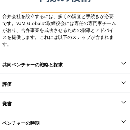
ての法的手続きの完了を支援し、必要なライセン
事業の多様化に役立ち、事業の市場価値も高めま
同士の紹介も行っています。
スをすべて保有しています。
す。
他のベンチャーの経験と専門知識を活用できるた
合弁会社を設立するには、多くの調査と手続きが必要
ライセンス技術とノウハウ技術の融合:
プロジェク
ベンチャー企業とその働き方がよく知られているた
め、合弁事業を通じて別の事業分野や製品への多
です。VJM Globalの取締役会には専任の専門家チーム
トでは、複数の分野の専門化が必要な場合があ
め、既存のスタッフを雇用することが望ましい。
様化が容易になります。
がおり、合弁事業を成功させるための指導とアドバイ
り、そのような専門知識を一人ですべて持つこと
スを提供します。これには以下のステップが含まれま
新しい市場を開拓することは、ローカルプレーヤ
は不可能です。そのため、JVは専門知識とノウハ
テクノロジー共有
す。
ーとしての合弁事業の利点の1つです。合弁事業
ウ技術を蓄積するために設立されます。
は、新しい市場で生き残るために必要なすべての
新規市場への浸透:
JVは、必要な知識と能力はす
共同事業者は利用可能な技術と知識を提供します。ま
専門知識を持っているからです。
べて地元のプレーヤーが所有しているため、新し
た、その技術が合弁事業に採用され、採用されること
共同ベンチャーの戦略と探求
合弁事業の利点としては、さらなる利益、収益性
い市場への円滑な参入に役立ちます。現地企業も
もあります。
の向上、成長などがあります。
すべての法的要件の履行を支援します。そのた
最初のステップは、なぜ合弁会社を設立するのかを評
合弁事業が既存のセットアップを必要とする場
め、新規プレイヤーは新しい市場に容易に参入
価することです。合弁会社を設立する必要があるの
評価
合、セットアップの手続きも削減しながら、十分
し、生き残ることができます。
か、それとも既存の事業が提案された活動に耐えられ
調査が完了し、共同事業者が確定したら、VJM Global
に活用されていないプラントや設備を最適化でき
るのか。合弁事業が不可欠であることが確定したら、
専門知識、経営経験、財務、原材料などへのアク
のチームは、信用格付けや財務諸表などに基づいて、
ます。
覚書
次は潜在的な共同事業者を探すことです。
セス
既存の事業とベンチャー企業の価値を評価するお手伝
後方統合と前方統合により、リソース、キャプテ
マーケティング、生産、研究、開発のスケールメ
契約書または覚書を作成し、すべてのベンチャーパー
いをします。
共同事業者がベンチャー企業に対して同じ目的を持
ィブマーケットなどへのアクセスが可能になりま
リットを生み出す機会の獲得
トナーと話し合います。VJM Globalはそのような契約
ベンチャーの時期
ち、両立する運営方針を持っていることが不可欠で
す
ハイエンドプロジェクトへの投資の共有：
巨額の
書の作成に関する専門知識を有しており、契約に組み