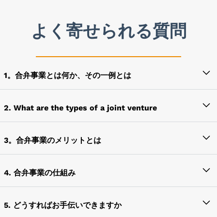
よく寄せられる質問
1。合弁事業とは何か、その一例とは
競合他社との相乗効果、事業拡大、資本の注入などの
利益のために、ガバナンス、利益、投資収益率、経
2. What are the types of a joint venture
費、所有権などを共有する2つ以上の組織間での事業
合弁会社の種類は次のとおりです。
準備をジョイントベンチャーと呼びます
3。合弁事業のメリットとは
株式合弁事業:
この形式の合弁会社では、独立した
たとえば、インドでインド向けの誘導兵器および誘導
ジョイントベンチャーのメリットには以下が含まれま
法人が有限責任で設立されます。したがって、各
兵器システムを製造するMBDAとのラーセン・アン
す。
共同事業者の責任はそれぞれの株式に限定されま
4. 合弁事業の仕組み
ド・チューブロスの合弁会社で、L&T MBDAミサイ
す。すべての共同事業者は、それぞれの資本拠出
ル・システムズ・リミテッドという名前で同じ会社が
合弁事業とは、新規事業の開始を目指す2つ以上の事
• 高効率
額に比例して利益と損失を分担します。
設立されました
業体間の協力協定です。通常、関係する事業体は資本
5. どうすればお手伝いできますか
• 新しい市場へのアクセス
協同組合合弁事業:
この形態は株式合弁事業の反対
と資産を拠出し、事業から生じる利益と損失を分担し