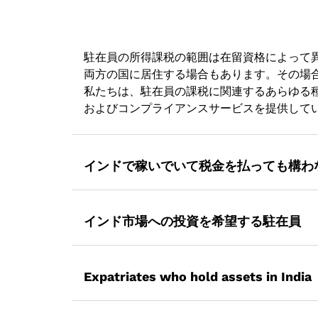
駐在員の所得課税の範囲は在留資格によって異
両方の国に居住する場合もあります。その場
私たちは、駐在員の課税に関連するあらゆる種
およびコンプライアンスサービスを提供して
インドで稼いでいて税金を払っても構わ
一般的に、駐在員は、銀行預金から生じる利
インに従い、NRIはインドで得たすべての収
インド市場への投資を希望する駐在員
支援します。
インドに企業、銀行口座、不動産を持つNRI
インド駐在員の所得税申告書の提出を支
Expatriates who hold assets in India
TDS提出後の返金請求に関する指導およ
完全な投資レポートを監督、記録、提供
余分な税金を節約するために、DTAA（
当社の責任ある駐在員税務コンサルタン
不動産、投資などの資産を保有し、その売却