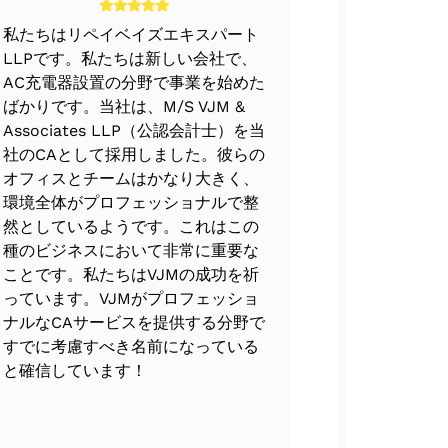
私たちはリペイベイズエキスパート
VJMチー
LLPです。私たちは新しい会社で、
す。チーム
AC充電器設置の分野で事業を始めた
識の範囲内
ばかりです。当社は、M/S VJM &
ス全体を非
Associates LLP（公認会計士）を当
ました。V
社のCAとして採用しました。彼らの
階での細部
オフィスとチームはかなり大きく、
フォローア
環境全体がプロフェッショナルで整
払い戻しと
然としているようです。これはこの
アンスを通
種のビジネスにおいて非常に重要な
てくれまし
ことです。私たちはVJMの成功を祈
っています。VJMがプロフェッショ
ナルなCAサービスを提供する分野で
すでに考慮すべき名前になっている
と確信しています！