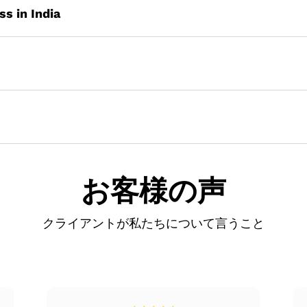
売を支援します。
算やその他のRBI規則から支援を行っています。それだけでなく
ss in India
。
計画およびコンサルティングサービス。
規制および銀行手続きをサポートします。
の事業所または個人事業所には、以下のサービスで支援します
金融取引について明確な計画を立てています。
行います。
発を支援します。
応じて何度か観察した後、適切な場所を探索します。
資産を再評価または保持しようと努め、他の外国への再投資を
後、潜在的なパートナーを特定して判断します。
産を保有するには、通関手続きの円滑化が不可欠です。
業用不動産、投資などの資産を保持し、その売却代金/収入を返
金融機関、銀行、その他の合弁事業組織と連絡を取り、資金を
価を支援します。
お客様の声
留資格に関する助言サービスと所得税サービスを提供しています
。
ティングサービスを提供する経験豊富な専門家がいます。
計画。
クライアントが私たちについて言うこと
産を保有するには、通関手続きの円滑化が不可欠です。