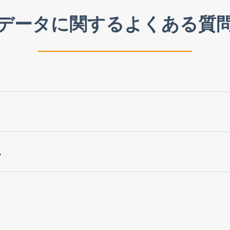
データに関するよくある質
ドで事業を立ち上げる期間中の特定の期間従業員を配置し、イ
記載されていません。基本的には、インドで6か月から最長5年間
より、駐在員はインドで提供するサービスに対して税金を支払う義務
在留資格によって判断されます。NRIが獲得する所得とそれ
ル
課税対象となります。NRIが外貨で稼いだ給与でも、場合によ
所得税法の規定に従って税金を支払う義務があります。さらに
ライアンス問題、二重課税問題、外国銀行報告書の提出、言語
含む2人の非居住者によって行われた取引も国際取引の対象とな
に、駐在員税務コンプライアンスサービスを一式提供していま