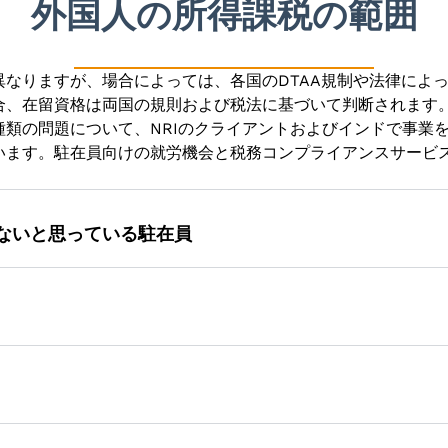
外国人の所得課税の範囲
なりますが、場合によっては、各国のDTAA規制や法律によ
合、在留資格は両国の規則および税法に基づいて判断されます
類の問題について、NRIのクライアントおよびインドで事業
います。駐在員向けの就労機会と税務コンプライアンスサービ
ないと思っている駐在員
息、キャピタルゲインや賃貸収入、給与など、さまざまな収入
入源に対してインドで税金を支払う必要があります。また、当
または駐在員には、以下のクライアントに完全なファイナンシ
援します。
び助言サービスの提供
します。
二重課税回避協定）に関する適切な知識を提供します。
トは、財産の清算に関するソリューションを提供します。
または資産の価値の清算を希望する駐在員は、実りある税効果