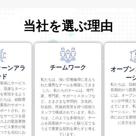
当社を選ぶ理由
チームワーク
ターンアラ
オープン
ンド
ー
私たちは、強い労働倫理に支えら
客様にサービス
私たちは、信頼
れた優秀なチームを構築してきま
、迅速なターン
長期的かつ貴重
した。私たちのチームは、専門
を実現するよう
には、オープン
家、専門家、サポートスタッフな
たちは、経験豊
ョンが中核とな
ど、さまざまな学問的、文化的、
重視のサポート
えています。私
社会的、民族的背景を持つ技術ス
ポートされ、お
ケーション、サ
タッフで構成されています。私た
なサービスを提
供における透明
ちは、このような多様化が、チー
ス上の緊急事態
に全力を注
ムを高業績チームへと駆り立てる
ービス要件が発
うえで重要な役割を果たすと考え
つでも当社にお
ています。