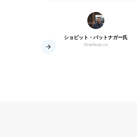
ン氏
ショビット・バットナガー氏
(i) Pvtリミテ
Gradeup.co
Slide 2 of 8.