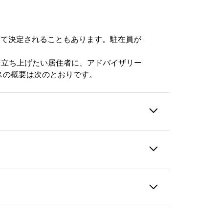
って決定されることもあります。駐在員が
。
を立ち上げたい居住者に、アドバイザリー
スの概要は次のとおりです。
源を持っています。所得税法のガイドラ
社の専門家は以下の事項において駐在員を
ャルプランニングサービスを提供します。
の高いプロセスに従って支援します。こ