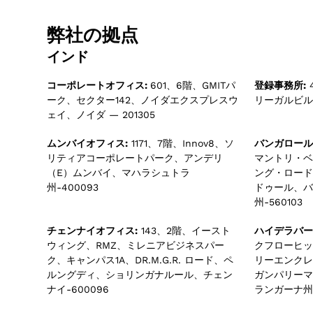
弊社の拠点
インド
コーポレートオフィス:
601、6階、GMITパ
登録事務所:
ーク、セクター142、ノイダエクスプレスウ
リーガルビル、
ェイ、ノイダ — 201305
ムンバイオフィス:
1171、7階、Innov8、ソ
バンガロール
リティアコーポレートパーク、アンデリ
マントリ・ベ
（E）ムンバイ、マハラシュトラ
ング・ロード
州-400093
ドゥール、バ
州-560103
チェンナイオフィス:
143、2階、イースト
ハイデラバー
ウィング、RMZ、ミレニアビジネスパー
クフローヒッ
ク、キャンパス1A、DR.M.G.R. ロード、ペ
リーエンクレ
ルングディ、ショリンガナルール、チェン
ガンパリーマ
ナイ-600096
ランガーナ州-