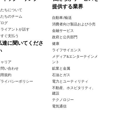
提供する業界
私たちについて
私たちのチーム
自動車/輸送
ブログ
消費者向け製品および小売
クライアントが話す
金融サービス
今すぐ支払う
政府と公共部門
私達に聞いてくださ
健康
い
ライフサイエンス
メディア&エンターテインメ
キャリア
ント
お問い合わせ
鉱業と金属
利用規約
石油とガス
プライバシーポリシー
電力とユーティリティ
不動産、ホスピタリティ、
建設
テクノロジー
電気通信