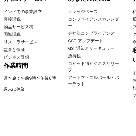
インドでの事業設立
ナレッジベース
直接課税
コンプライアンスカレンダ
ー
物品サービス税
会社法コンプライアンス
国際課税
GST アップデート
リストラサービス
GST通知とサーキュラー
監査と保証
所得税
ビジネス登録
コビッド19ビジネスリリー
作業時間
フ
アートマ・ニルバール・バ
月〜金：午前9時〜午後6時
ーラット
週末は休業