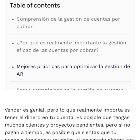
Table of contents
.
Comprensión de la gestión de cuentas por
cobrar
.
¿Por qué es realmente importante la gestión
eficaz de las cuentas por cobrar?
.
Mejores prácticas para optimizar la gestión de
AR
.
Pasos estratégicos en la gestión de cuentas
por cobrar
.
Vender es genial, pero lo que realmente importa es
¿Debería subcontratar la gestión de AR?
tener el dinero en tu cuenta. Es posible que tengas
muchos clientes y proyectos pendientes, pero si no
.
Conclusión
pagan a tiempo, es posible que sientas que tu
negocio funciona a raudales. ¿Has estado alguna vez