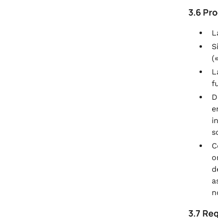
3.6 Pr
L
S
(
L
f
D
e
i
s
C
o
d
a
n
3.7 Re