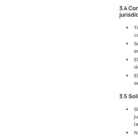
3.4 Com
jurisdi
T
c
S
e
E
d
E
s
3.5 Sol
S
j
l
N