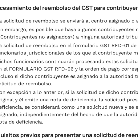
ocesamiento del reembolso del GST para contribuye
a solicitud de reembolso se enviará al centro asignado o al 
in embargo, es posible que haya algunos contribuyentes 
«Contribuyentes no asignados») a ninguna autoridad tribut
a solicitud de reembolso en el formulario GST RFD-01 de 
uncionarios jurisdiccionales de los que el contribuyente m
ichos funcionarios continuarán procesando estas solicitu
n el FORMULARIO GST RFD-06 y la orden de pago corre
ncluso si dicho contribuyente es asignado a la autoridad t
olicitud de reembolso.
on excepción a lo anterior, si la solicitud de dicho contri
riginal y él emite una nota de deficiencia, la solicitud p
eficiencia, se considerará como una solicitud nueva y se en
signado, independientemente del hecho de que la autoridad
ota de deficiencia.
quisitos previos para presentar una solicitud de re