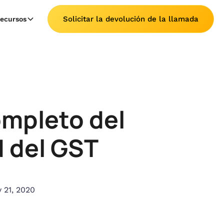
Solicitar la devolución de la llamada
ecursos
ompleto del
d del GST
 21, 2020