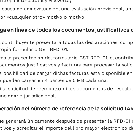
ntrega interestatal y viceversa;
 causa de una evaluación, una evaluación provisional, un
or «cualquier otro» motivo o motivo
rga en línea de todos los documentos justificativos
l contribuyente presentará todas las declaraciones, com
ropio formulario GST RFD-01.
ras la presentación del formulario GST RFD-01, el contr
ocumentos justificativos y facturas para procesar la soli
a posibilidad de cargar dichas facturas está disponible 
e pueden cargar en 4 partes de 5 MB cada una.
i la solicitud de reembolso ni los documentos de respal
uncionario jurisdiccional.
neración del número de referencia de la solicitud (A
se generará únicamente después de presentar la RFD-01 
ativos y acreditar el importe del libro mayor electrónico 