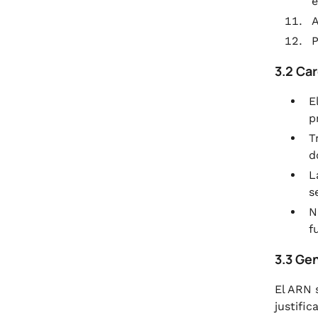
e
A
P
3.2 Ca
E
p
T
d
L
s
N
f
3.3 Ge
El ARN 
justific