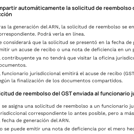
partir automáticamente la solicitud de reembolso de
cción
ras la generación del ARN, la solicitud de reembolso se env
orrespondiente. Podrá verla en línea.
e considerará que la solicitud se presentó en la fecha de
mitir un acuse de recibo o una nota de deficiencia en un p
l contribuyente ya no tendrá que visitar la oficina jurisd
ocumentos.
l funcionario jurisdiccional emitirá el acuse de recibo (G
egún la finalización de los documentos compartidos.
icitud de reembolso del GST enviada al funcionario j
i se asigna una solicitud de reembolso a un funcionario jud
urisdiccional correspondiente lo antes posible, pero a más
a fecha de generación del ARN.
o se puede emitir una nota de deficiencia por el mero hec