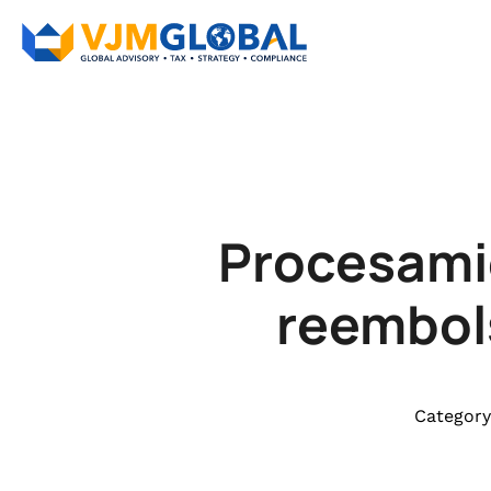
Procesamie
reembols
Category