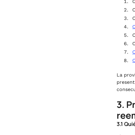
.
C
7. Validación de cuentas
C
bancarias para el desembolso del
C
reembolso en virtud del GST
C
.
8. Interés del 6% sobre el
C
desembolso tardío del reembolso
C
del GST
C
.
C
9. Sin reembolso del GST que no
supere los 1000 INR
La prov
present
consecu
3. P
ree
3.1 Qui