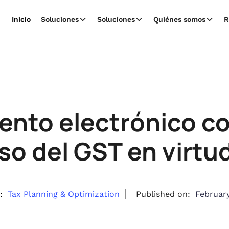
Inicio
Soluciones
Soluciones
Quiénes somos
R
nto electrónico c
o del GST en virtu
:
Tax Planning & Optimization
Published on:
February