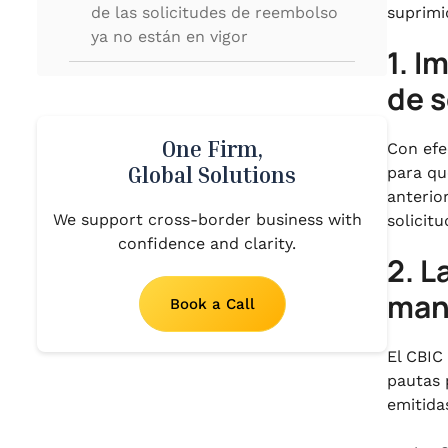
de las solicitudes de reembolso
suprimi
ya no están en vigor
1. I
.
de 
3. Proceso electrónico de
presentación de la solicitud de
reembolso del GST
One Firm,
Con efe
Global Solutions
.
para qu
4. Aclaraciones sobre la
anterio
extensión de la LUT a posteriori a
We support cross-border business with
solicit
los suministros con tarifa cero
confidence and clarity.
2. L
.
5. Forma de cálculo del importe
manu
Book a Call
del reembolso del GST
.
El CBIC
6. Autoridad tributaria única para
pautas 
el desembolso del reembolso del
emitida
GST en todos los ámbitos: