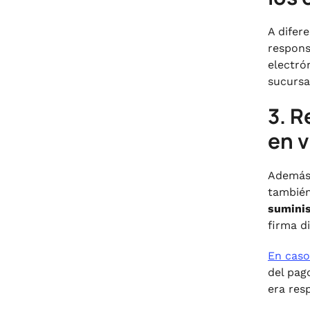
A difer
respons
electró
sucursa
3. R
en v
Además 
también
suminis
firma d
En caso
del pago
era res