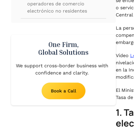
se entie
operadores de comercio
o servi
electrónico no residentes
Central
.
3. Rentabilidad anual del
La pers
operador de comercio
compens
electrónico en virtud de una tasa
embargo
One Firm,
de igualación
Global Solutions
Vídeo
L
.
nivelac
4. Conclusión
We support cross-border business with
en la I
confidence and clarity.
modifica
El Mini
Book a Call
Tasa de
1. T
elec