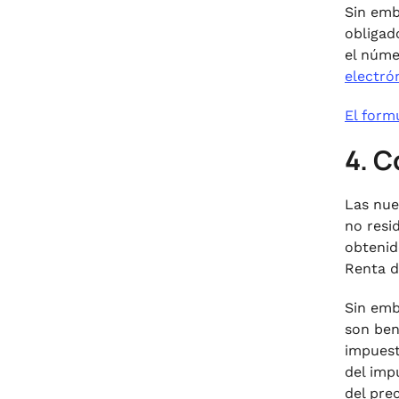
Sin emb
obligad
el núme
electró
El form
4. C
Las nue
no resi
obtenid
Renta de
Sin emb
son ben
impuest
del imp
del prec