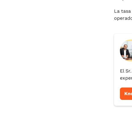
La tasa
operado
El Sr
exper
Kn