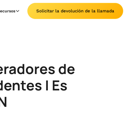
Solicitar la devolución de la llamada
ecursos
peradores de
entes | Es
AN