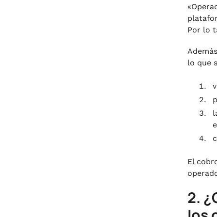
«Operad
platafo
Por lo 
Además,
lo que s
v
p
l
e
c
El cobr
operado
2. ¿
los 