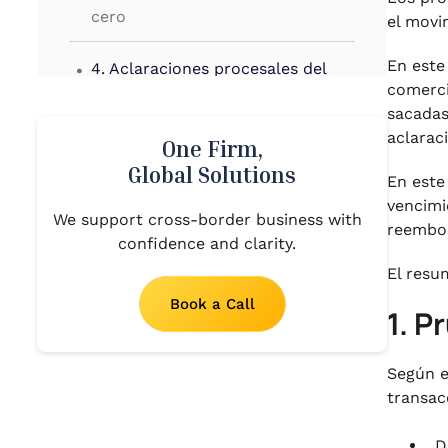
cero
el movim
.
En este
4. Aclaraciones procesales del
comerci
CBIC
sacadas
.
aclarac
5. Conclusión
One Firm,
Global Solutions
En este
vencimi
We support cross-border business with
reembol
confidence and clarity.
El resu
Book a Call
1. P
Según e
transac
D