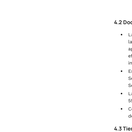
4.2 Do
L
l
a
e
i
E
S
S
L
5
C
d
4.3 Ti