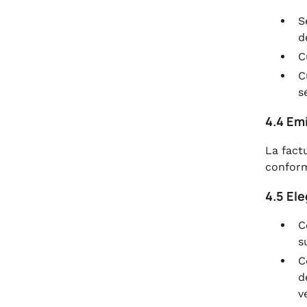
S
d
C
C
s
4.4 Emi
La fact
conform
4.5 Ele
C
s
C
d
v