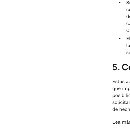
S
c
d
c
C
E
l
s
5. 
Estas a
que imp
posibil
solicit
de hech
Lea má