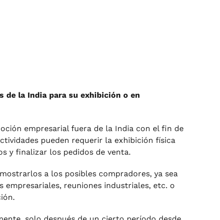
 de la India para su exhibición o en
ción empresarial fuera de la India con el fin de
ividades pueden requerir la exhibición física
 y finalizar los pedidos de venta.
 mostrarlos a los posibles compradores, ya sea
 empresariales, reuniones industriales, etc. o
ión.
lmente, solo después de un cierto período desde