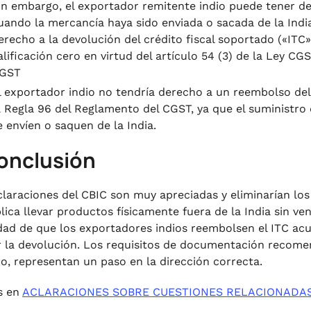
in embargo, el exportador remitente indio puede tener de
uando la mercancía haya sido enviada o sacada de la India 
erecho a la devolución del crédito fiscal soportado («ITC»
alificación cero en virtud del artículo 54 (3) de la Ley CG
GST
l exportador indio no tendría derecho a un reembolso del
a Regla 96 del Reglamento del CGST, ya que el suministro 
e envíen o saquen de la India.
Conclusión
claraciones del CBIC son muy apreciadas y eliminarían lo
lica llevar productos físicamente fuera de la India sin v
idad de que los exportadores indios reembolsen el ITC acum
ar la devolución. Los requisitos de documentación recom
o, representan un paso en la dirección correcta.
s en
ACLARACIONES SOBRE CUESTIONES RELACIONADAS