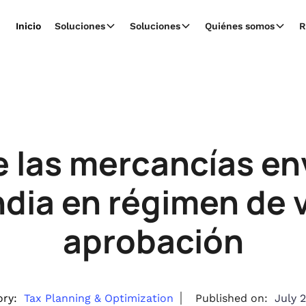
Inicio
Soluciones
Soluciones
Quiénes somos
R
e las mercancías en
India en régimen de 
aprobación
ry:
Tax Planning & Optimization
Published on:
July 2