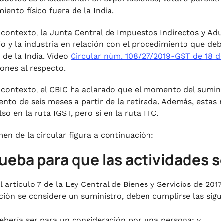
iento físico fuera de la India.
 contexto, la Junta Central de Impuestos Indirectos y Ad
o y la industria en relación con el procedimiento que de
 de la India. Vídeo
Circular núm. 108/27/2019-GST de 18 de
iones al respecto.
 contexto, el CBIC ha aclarado que el momento del suminist
ento de seis meses a partir de la retirada. Además, estas 
so en la ruta IGST, pero sí en la ruta ITC.
men de la circular figura a continuación:
rueba para que las actividades 
l artículo 7 de la Ley Central de Bienes y Servicios de 20
ción se considere un suministro, deben cumplirse las sig
ebería ser para un
consideración
por una persona; y