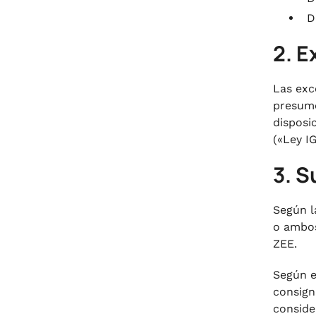
D
2. E
Las exc
presume
disposi
(«Ley I
3. S
Según la
o ambo
ZEE
.
Según el
consign
conside