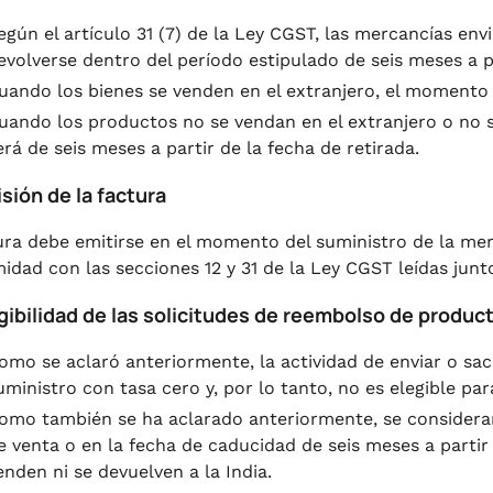
egún el artículo 31 (7) de la Ley CGST, las mercancías en
evolverse dentro del período estipulado de seis meses a p
uando los bienes se venden en el extranjero, el momento d
uando los productos no se vendan en el extranjero o no se
erá de seis meses a partir de la fecha de retirada.
sión de la factura
ura debe emitirse en el momento del suministro de la me
idad con las secciones 12 y 31 de la Ley CGST leídas jun
gibilidad de las solicitudes de reembolso de product
omo se aclaró anteriormente, la actividad de enviar o sac
uministro con tasa cero y, por lo tanto, no es elegible pa
omo también se ha aclarado anteriormente, se considerará
e venta o en la fecha de caducidad de seis meses a partir 
enden ni se devuelven a la India.