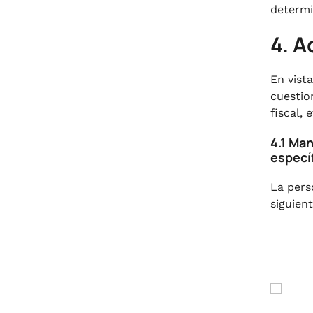
determi
4. A
En vist
cuestio
fiscal, e
4.1 Ma
específ
La pers
siguien