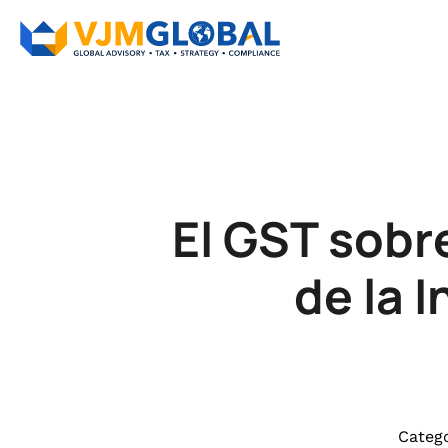
El GST sobr
de la 
Catego