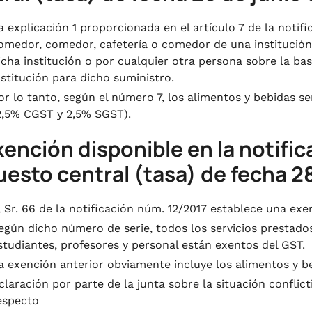
a explicación 1 proporcionada en el artículo 7 de la notif
omedor, comedor, cafetería o comedor de una institución
icha institución o por cualquier otra persona sobre la b
nstitución para dicho suministro.
or lo tanto, según el número 7, los alimentos y bebidas s
2,5% CGST y 2,5% SGST).
xención disponible en la notifi
esto central (tasa) de fecha 28
l Sr. 66 de la notificación núm. 12/2017 establece una ex
egún dicho número de serie, todos los servicios prestados
studiantes, profesores y personal están exentos del GST.
a exención anterior obviamente incluye los alimentos y be
claración por parte de la junta sobre la situación conflict
especto