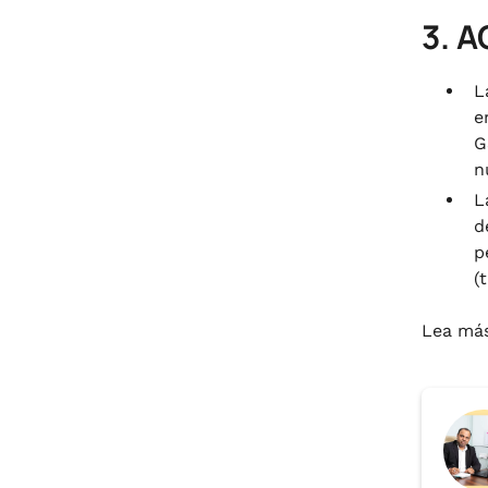
3. 
L
e
G
n
L
d
p
(
Lea má