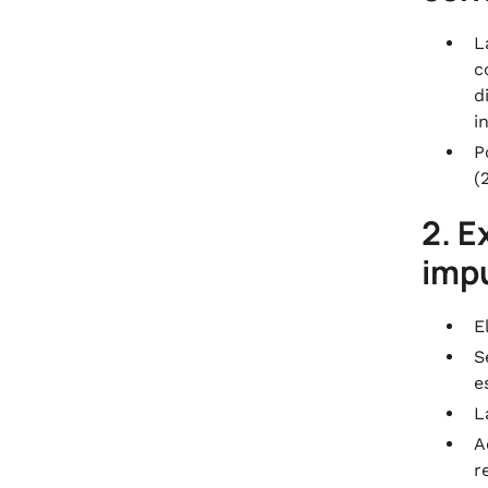
L
c
d
i
P
(
2. E
impu
E
S
e
L
A
r