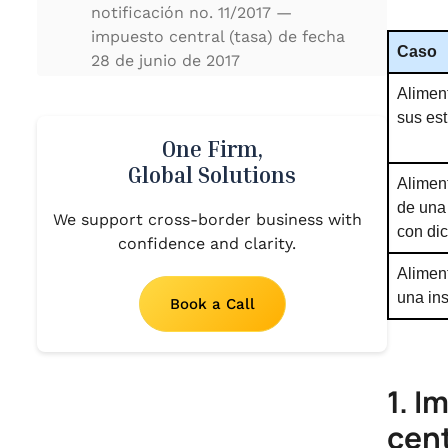
notificación no. 11/2017 —
impuesto central (tasa) de fecha
Caso
28 de junio de 2017
Aliment
.
2. Exención disponible en la
sus est
notificación núm. 12/2017 —
One Firm,
impuesto central (tasa) de fecha
Global Solutions
28 de junio de 2017
Aliment
de una 
We support cross-border business with
.
con dic
3. ACLARACIÓN
confidence and clarity.
Aliment
una ins
Book a Call
1.
Im
cent