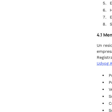
H
S
4.1 Me
Un resi
empresa
Registr
Udyog 
P
P
V
S
C
S