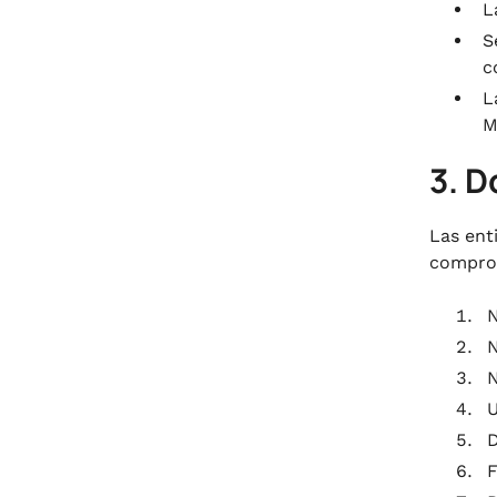
L
S
c
L
M
3. D
Las ent
comprob
N
N
N
U
D
F