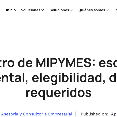
Inicio
Soluciones
Soluciones
Quiénes somos
R
tro de MIPYMES: e
tal, elegibilidad,
requeridos
Asesoría y Consultoría Empresarial
Published on:
Apr