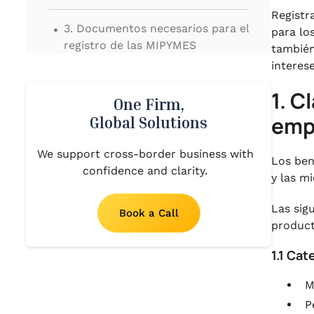
Registr
.
3. Documentos necesarios para el
para lo
registro de las MIPYMES
también
interes
.
4. Planes lanzados por el
1. C
gobierno para las MIPYMES
One Firm,
emp
Global Solutions
.
5. Conclusión
We support cross-border business with
Los ben
confidence and clarity.
y las m
Las sig
Book a Call
product
1.1 Cat
M
P