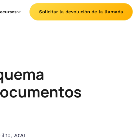
Solicitar la devolución de la llamada
ecursos
squema
 documentos
il 10, 2020