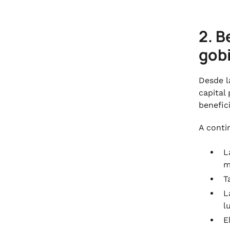
2. B
gob
Desde l
capital
benefic
A conti
L
m
T
L
l
E