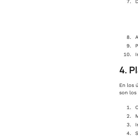
D
A
P
I
4. P
En los 
son los 
C
I
S