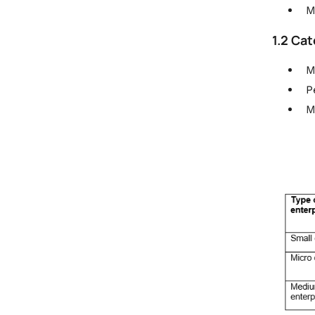
M
1.2 Cat
M
P
M