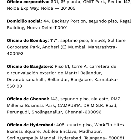
Oficina corporativa:
601, 6ª planta, GMIT Park, Sector 142,
Noida Exp Way, Noida — 201305
Domicilio social:
44, Backary Portion, segundo piso, Regal
Building, Nueva Delhi-110001
Oficina de Bombay:
1171, séptimo piso, Innov8, Solitaire
Corporate Park, Andheri (E) Mumbai, Maharashtra-
400093
Oficina de Bangalore:
Piso 51, torre A, carretera de
circunvalación exterior de Mantri Bellandur,
Devarabisanahalli, Bellandur, Bangalore, Karnataka-
560103
Oficina de Chennai:
143, segundo piso, ala este, RMZ,
Millenia Business Park, CAMPUS1A, DR.M.G.R. Road,
Perungudi, Sholinganallur, Chennai-600096
Oficina de Hyderabad:
405, cuarto piso, WorkFlo Hitex
Bizness Square, Jubilee Enclave, Madhapur,
Serlingampally Mandal, Hyderabad, Telangana- 500081