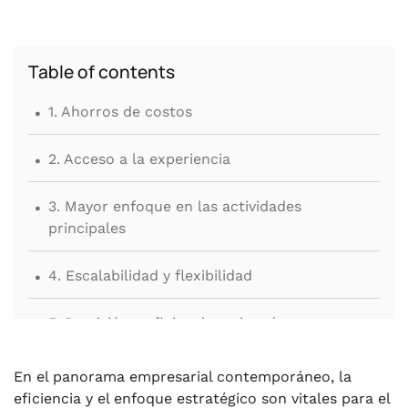
Table of contents
.
1. Ahorros de costos
.
2. Acceso a la experiencia
.
3. Mayor enfoque en las actividades
principales
.
4. Escalabilidad y flexibilidad
.
5. Precisión y eficiencia mejoradas
.
6. Cumplimiento y gestión de riesgos
En el panorama empresarial contemporáneo, la
eficiencia y el enfoque estratégico son vitales para el