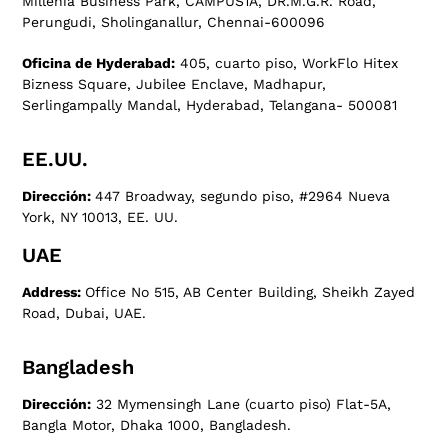
Millenia Business Park, CAMPUS1A, DR.M.G.R. Road,
Perungudi, Sholinganallur, Chennai-600096
Oficina de Hyderabad:
405, cuarto piso, WorkFlo Hitex
Bizness Square, Jubilee Enclave, Madhapur,
Serlingampally Mandal, Hyderabad, Telangana- 500081
EE.UU.
Dirección:
447 Broadway, segundo piso, #2964 Nueva
York, NY 10013, EE. UU.
UAE
Address:
Office No 515, AB Center Building, Sheikh Zayed
Road, Dubai, UAE.
Bangladesh
Dirección:
32 Mymensingh Lane (cuarto piso) Flat-5A,
Bangla Motor, Dhaka 1000, Bangladesh.