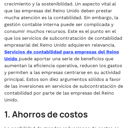
.
7. Acceso a tecnología avanzada
crecimiento y la sostenibilidad. Un aspecto vital al
que las empresas del Reino Unido deben prestar
.
mucha atención es la contabilidad. Sin embargo, la
8. Seguridad y confidencialidad de los datos
gestión contable interna puede ser complicada y
.
consumir muchos recursos. Este es el punto en el
9. Informes financieros oportunos
que los servicios de subcontratación de contabilidad
.
empresarial del Reino Unido adquieren relevancia.
10. Perspectivas financieras estratégicas
Servicios de contabilidad para empresas del Reino
Unido
puede aportar una serie de beneficios que
aumentan la eficiencia operativa, reducen los gastos
y permiten a las empresas centrarse en su actividad
principal. Estos son diez argumentos sólidos a favor
de las inversiones en servicios de subcontratación de
contabilidad por parte de las empresas del Reino
Unido.
1. Ahorros de costos