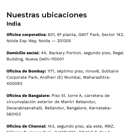
Nuestras ubicaciones
India
Oficina corporativa:
601, 6ª planta, GMIT Park, Sector 142,
Noida Exp Way, Noida — 201305
Domicilio social:
44, Backary Portion, segundo piso, Regal
Building, Nueva Delhi-110001
Oficina de Bombay:
1171, séptimo piso, Innov8, Solitaire
Corporate Park, Andheri (E) Mumbai, Maharashtra-
400093
Oficina de Bangalore:
Piso 51, torre A, carretera de
circunvalación exterior de Mantri Bellandur,
Devarabisanahalli, Bellandur, Bangalore, Karnataka-
560103
Oficina de Chennai:
143, segundo piso, ala este, RMZ,