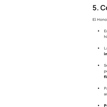
5. C
El Hono
E
h
L
i
S
p
f
P
a
P