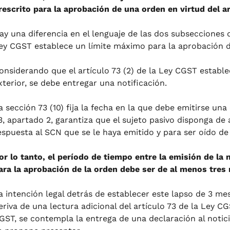
rescrito para la aprobación de una orden en virtud del ar
ay una diferencia en el lenguaje de las dos subsecciones d
ey CGST establece un límite máximo para la aprobación de
onsiderando que el artículo 73 (2) de la Ley CGST estable
xterior, se debe entregar una notificación.
a sección 73 (10) fija la fecha en la que debe emitirse una
3, apartado 2, garantiza que el sujeto pasivo disponga d
espuesta al SCN que se le haya emitido y para ser oído d
or lo tanto, el período de tiempo entre la emisión de la no
ara la aprobación de la orden debe ser de al menos tres
a intención legal detrás de establecer este lapso de 3 me
eriva de una lectura adicional del artículo 73 de la Ley CGS
GST, se contempla la entrega de una declaración al notic