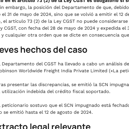
o en el artículo 73 (2) de la Ley CGST es obligatorio si s
in embargo, la posición del Departamento de que, debid
 el 31 de mayo de 2024, sino que se volvió a emitir el 12 d
o, el artículo 73 (2) de la Ley CGST no puede considerarse 
ey CGST, con fecha del 28 de mayo de 2024 y expedida el 
 y cualquier otra orden que se dicte en consecuencia qu
reves hechos del caso
l Departamento del CGST ha llevado a cabo un análisis de
obinson Worldwide Freight India Private Limited («La petic
ras presentar las discrepancias, se emitió la SCN impugn
a utilización indebida del crédito fiscal soportado.
l peticionario sostuvo que el SCN impugnado está fechad
o se emitió hasta el 12 de agosto de 2024.
xtracto legal relevante