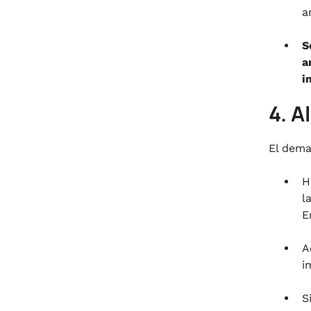
a
S
a
i
4. 
El dema
H
l
E
A
i
S