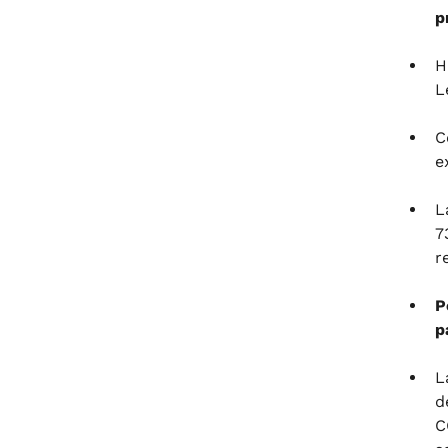
p
H
L
C
e
L
7
r
P
p
L
d
C