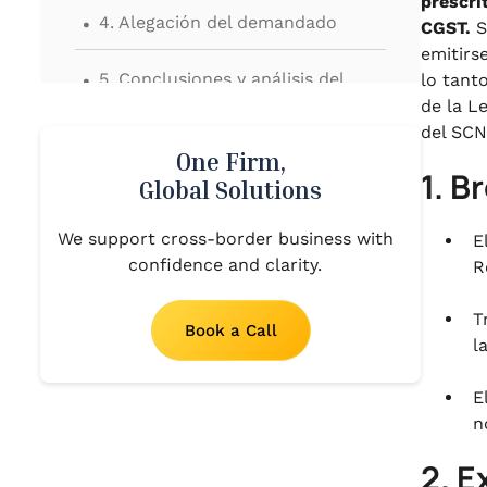
prescrit
.
4. Alegación del demandado
CGST.
S
emitirse
.
5. Conclusiones y análisis del
lo tant
Honorable Tribunal Superior
de la L
del SCN
.
One Firm,
6. Orden del Honorable Tribunal
1. B
Global Solutions
Superior
.
We support cross-border business with
E
7. Conclusión
confidence and clarity.
R
T
Book a Call
l
E
n
2. E