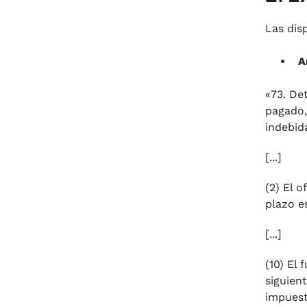
Las dis
A
«73. De
pagado,
indebid
[...]
(2) El 
plazo e
[...]
(10) El
siguien
impuest