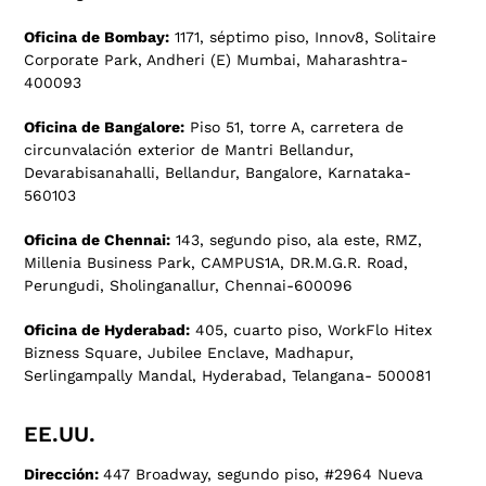
Oficina de Bombay:
1171, séptimo piso, Innov8, Solitaire
Corporate Park, Andheri (E) Mumbai, Maharashtra-
400093
Oficina de Bangalore:
Piso 51, torre A, carretera de
circunvalación exterior de Mantri Bellandur,
Devarabisanahalli, Bellandur, Bangalore, Karnataka-
560103
Oficina de Chennai:
143, segundo piso, ala este, RMZ,
Millenia Business Park, CAMPUS1A, DR.M.G.R. Road,
Perungudi, Sholinganallur, Chennai-600096
Oficina de Hyderabad:
405, cuarto piso, WorkFlo Hitex
Bizness Square, Jubilee Enclave, Madhapur,
Serlingampally Mandal, Hyderabad, Telangana- 500081
EE.UU.
Dirección:
447 Broadway, segundo piso, #2964 Nueva