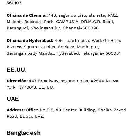
560103
Oficina de Chennai:
143, segundo piso, ala este, RMZ,
Millenia Business Park, CAMPUS1A, DR.M.G.R. Road,
Perungudi, Sholinganallur, Chennai-600096
Oficina de Hyderabad:
405, cuarto piso, WorkFlo Hitex
Bizness Square, Jubilee Enclave, Madhapur,
Serlingampally Mandal, Hyderabad, Telangana- 500081
EE.UU.
Dirección:
447 Broadway, segundo piso, #2964 Nueva
York, NY 10013, EE. UU.
UAE
Address:
Office No 515, AB Center Building, Sheikh Zayed
Road, Dubai, UAE.
Bangladesh