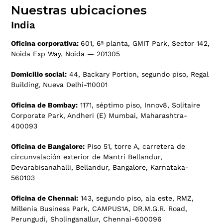
Nuestras ubicaciones
India
Oficina corporativa:
601, 6ª planta, GMIT Park, Sector 142,
Noida Exp Way, Noida — 201305
Domicilio social:
44, Backary Portion, segundo piso, Regal
Building, Nueva Delhi-110001
Oficina de Bombay:
1171, séptimo piso, Innov8, Solitaire
Corporate Park, Andheri (E) Mumbai, Maharashtra-
400093
Oficina de Bangalore:
Piso 51, torre A, carretera de
circunvalación exterior de Mantri Bellandur,
Devarabisanahalli, Bellandur, Bangalore, Karnataka-
560103
Oficina de Chennai:
143, segundo piso, ala este, RMZ,
Millenia Business Park, CAMPUS1A, DR.M.G.R. Road,
Perungudi, Sholinganallur, Chennai-600096