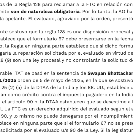
tos de la Regla 128 para reclamar a la FTC en relación con
ímite
son de naturaleza obligatoria
. Por lo tanto, la AO 
la apelante. El evaluado, agraviado por la orden, presentó 
ante sostuvo que la regla 128 es una disposición procesal y
tablece que el formulario 67 debe presentarse en la fecha 
, la Regla en ninguna parte establece que si dicho formul
aría la reparación solicitada por el evaluado en virtud de
8 (9) son una ley procesal y no controlarán la solicitud de
rable ITAT se basó en la sentencia de
Swapan Bhattachary
L/2025
orden de 5 de mayo de 2025, en la que se sostuvo q
o 25 (2) (a) de la DTAA de la India y los EE. UU., establec
rán como crédito contra el impuesto pagadero en la India,
Ni el artículo 90 ni la DTAA establecen que se desestime a
l. La FTC es un derecho adquirido del evaluado según el ar
 90, y lo mismo no puede denegarse por el incumplimiento 
blece en ninguna parte que si el formulario 67 no se pres
olicitada por el evaluado u/s 90 de la Ley. Si la legislat