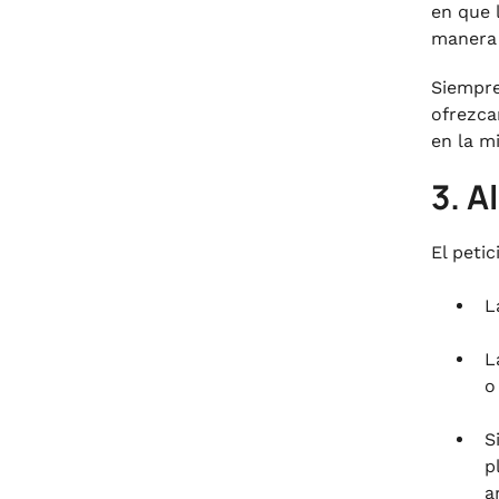
en que 
manera 
Siempre
ofrezca
en la m
3. A
El peti
L
L
o
S
p
a