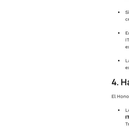
S
c
E
I
e
L
e
4. H
El Hono
L
I
T