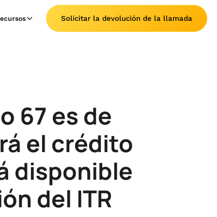
Solicitar la devolución de la llamada
ecursos
o 67 es de
rá el crédito
tá disponible
ón del ITR