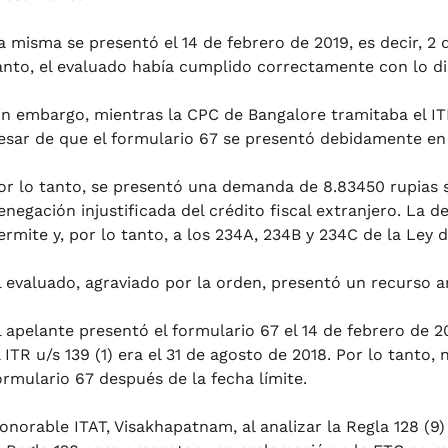
a misma se presentó el 14 de febrero de 2019, es decir, 2 
anto, el evaluado había cumplido correctamente con lo di
in embargo, mientras la CPC de Bangalore tramitaba el IT
esar de que el formulario 67 se presentó debidamente en e
or lo tanto, se presentó una demanda de 8.83450 rupias se
enegación injustificada del crédito fiscal extranjero. La
ermite y, por lo tanto, a los 234A, 234B y 234C de la Ley d
l evaluado, agraviado por la orden, presentó un recurso a
l apelante presentó el formulario 67 el 14 de febrero de 2
l ITR u/s 139 (1) era el 31 de agosto de 2018. Por lo tanto
ormulario 67 después de la fecha límite.
onorable ITAT, Visakhapatnam, al analizar la Regla 128 (9)