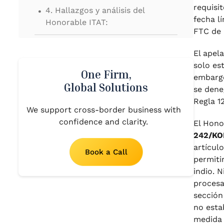
.
requisi
4. Hallazgos y análisis del
fecha l
Honorable ITAT:
FTC de 
.
5. Orden final del Honorable ITAT
El apel
solo es
One Firm,
embargo
Global Solutions
se deneg
Regla 12
We support cross-border business with
confidence and clarity.
El Hono
242/KO
artícul
Book a Call
permiti
indio. 
procesa
sección
no esta
medida s