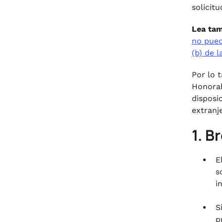
solicit
Lea ta
no pued
(b) de l
Por lo 
Honorab
disposi
extranj
1. B
E
s
i
S
p