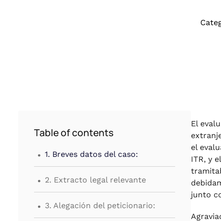
Categ
El evalu
Table of contents
extranj
.
el eval
1. Breves datos del caso:
ITR, y 
tramita
.
2. Extracto legal relevante
debidam
junto c
.
3. Alegación del peticionario:
Agravia