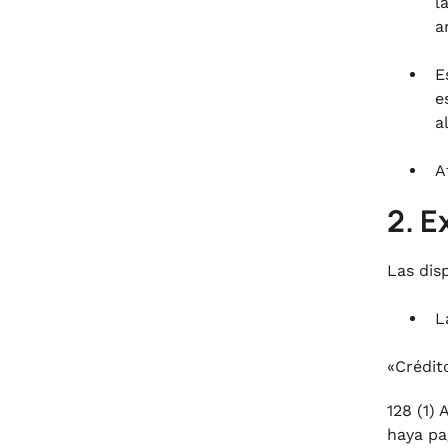
l
a
E
e
a
A
2. E
Las dis
L
«Crédito
128 (1)
haya pa