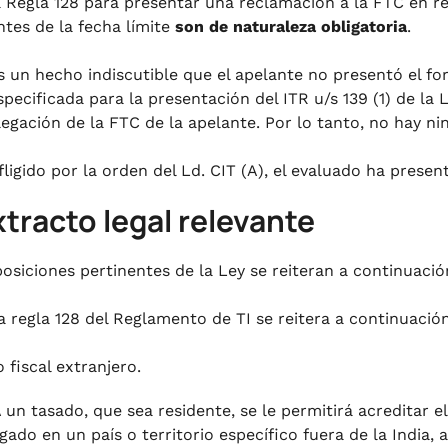
a Regla 128 para presentar una reclamación a la FTC en re
ntes de la fecha límite
son de naturaleza obligatoria
.
s un hecho indiscutible que el apelante no presentó el fo
specificada para la presentación del ITR u/s 139 (1) de la 
legación de la FTC de la apelante. Por lo tanto, no hay n
fligido por la orden del Ld. CIT (A), el evaluado ha presen
xtracto legal relevante
posiciones pertinentes de la Ley se reiteran a continuación
a regla 128 del Reglamento de TI se reitera a continuació
 fiscal extranjero.
 A un tasado, que sea residente, se le permitirá acreditar
gado en un país o territorio específico fuera de la India