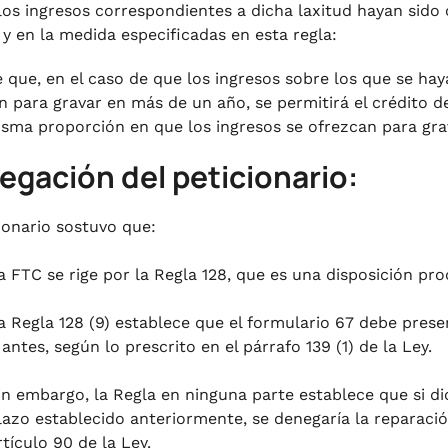
los ingresos correspondientes a dicha laxitud hayan sido o
y en la medida especificadas en esta regla:
 que, en el caso de que los ingresos sobre los que se h
n para gravar en más de un año, se permitirá el crédito d
isma proporción en que los ingresos se ofrezcan para grav
legación del peticionario:
cionario sostuvo que:
a FTC se rige por la Regla 128, que es una disposición pro
a Regla 128 (9) establece que el formulario 67 debe prese
 antes, según lo prescrito en el párrafo 139 (1) de la Ley.
in embargo, la Regla en ninguna parte establece que si d
lazo establecido anteriormente, se denegaría la reparación
rtículo 90 de la Ley.