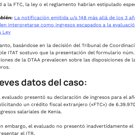
ud a la FTC, la ley o el reglamento habrían estipulado esp
mbién:
La notificación emitida u/s 148 más allá de los 3 añ
en interpretarse como ingresos escapados a la evaluación
a Ley
tanto, basándose en la decisión del Tribunal de Coordinac
le ITAT sostuvo que la presentación del formulario núm. 6
ciones de la DTAA prevalecen sobre las disposiciones de l
eros.
reves datos del caso:
l evaluado presentó su declaración de ingresos para el año
olicitando un crédito fiscal extranjero («FTC») de 6.39.97
ngresos salariales de Kenia.
in embargo, el evaluado no presentó inadvertidamente el f
resentar el ITR.