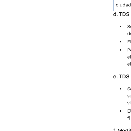
ciudad
d. TDS 
S
d
E
P
e
e
e. TDS
S
s
v
E
f
f. Modi