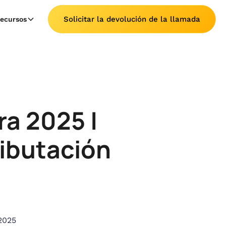
Solicitar la devolución de la llamada
ecursos
ra 2025 |
ributación
2025