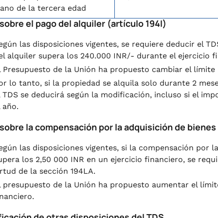
ano de la tercera edad
sobre el pago del alquiler (artículo 194I)
egún las disposiciones vigentes, se requiere deducir el TDS
el alquiler supera los 240.000 INR/- durante el ejercicio f
l Presupuesto de la Unión ha propuesto cambiar el límite
or lo tanto, si la propiedad se alquila solo durante 2 mes
l TDS se deducirá según la modificación, incluso si el im
l año.
 sobre la compensación por la adquisición de bienes
egún las disposiciones vigentes, si la compensación por l
upera los 2,50 000 INR en un ejercicio financiero, se req
irtud de la sección 194LA.
l presupuesto de la Unión ha propuesto aumentar el límit
inanciero.
ficación de otras disposiciones del TDS