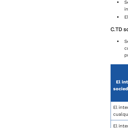
S
i
E
C.TD s
S
c
p
El in
socied
El int
cualqu
El int