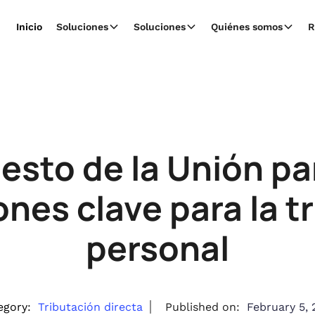
Inicio
Soluciones
Soluciones
Quiénes somos
R
sto de la Unión pa
nes clave para la t
personal
egory:
Tributación directa
Published on:
February 5, 