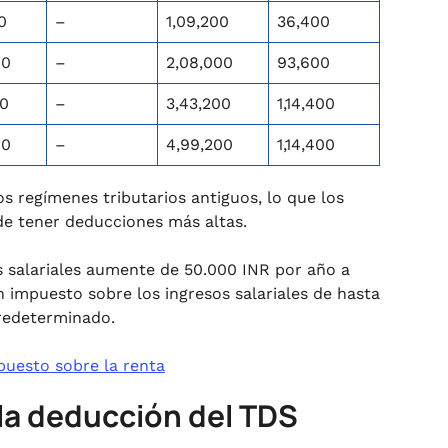
0
–
1,09,200
36,400
00
–
2,08,000
93,600
00
–
3,43,200
1,14,400
00
–
4,99,200
1,14,400
s regímenes tributarios antiguos, lo que los
de tener deducciones más altas.
s salariales aumente de 50.000 INR por año a
 impuesto sobre los ingresos salariales de hasta
predeterminado.
puesto sobre la renta
 la deducción del TDS