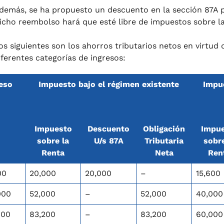
demás, se ha propuesto un descuento en la sección 87A
icho reembolso hará que esté libre de impuestos sobre l
os siguientes son los ahorros tributarios netos en virtud
iferentes categorías de ingresos:
eso
Impuesto bajo el régimen existente
Impue
Impuesto
Descuento
Obligación
Impu
sobre la
U/s 87A
Tributaria
sobre
Renta
Neta
Ren
00
20,000
20,000
–
15,600
000
52,000
–
52,000
40,000
000
83,200
–
83,200
60,000