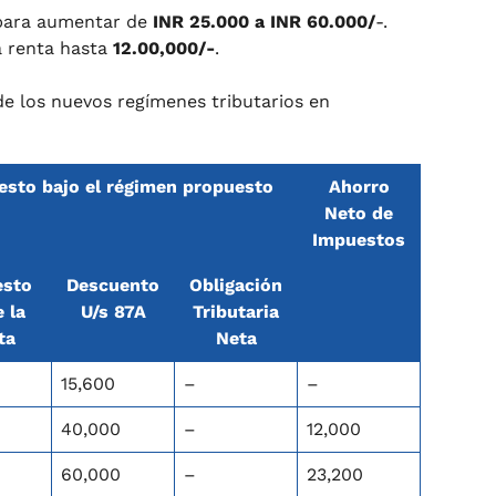
 para aumentar de
INR 25.000 a INR 60.000/
-.
a renta hasta
12.00,000/-
.
 de los nuevos regímenes tributarios en
sto bajo el régimen propuesto
Ahorro
Neto de
Impuestos
esto
Descuento
Obligación
 la
U/s 87A
Tributaria
ta
Neta
15,600
–
–
40,000
–
12,000
60,000
–
23,200