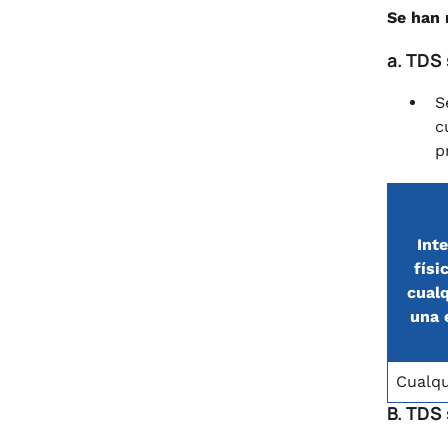
Se han 
a. TDS 
S
c
p
Int
físi
cualq
una 
Cualqu
B. TDS