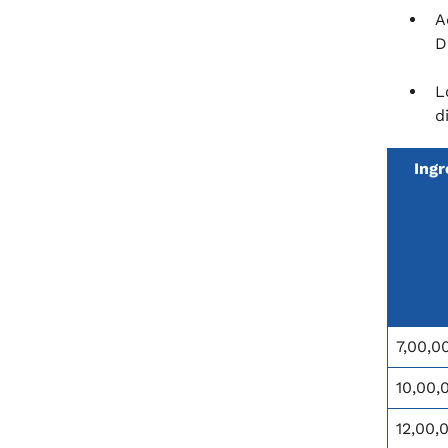
A
D
L
d
Ingr
7,00,0
10,00,
12,00,