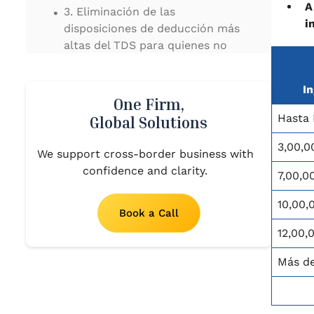
.
A
3. Eliminación de las
i
disposiciones de deducción más
altas del TDS para quienes no
presenten declaraciones de
impuestos sobre la renta
I
One Firm,
.
4. Revocación de las
Hasta 
Global Solutions
disposiciones del TCS sobre la
3,00,0
venta de bienes (Sección 206
We support cross-border business with
(1H))
confidence and clarity.
7,00,0
.
5. Plazo extendido para
10,00,
Book a Call
presentar la declaración
12,00,
actualizada
.
Más de
6. Otras enmiendas
.
Conclusión