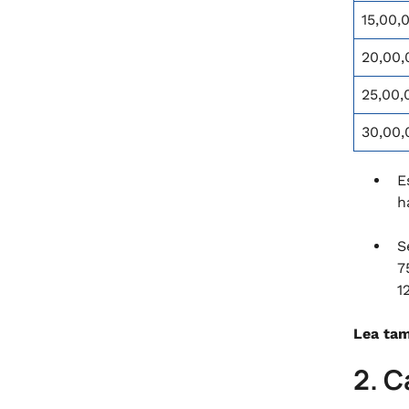
15,00,
20,00,
25,00,
30,00,
E
h
S
7
1
Lea tam
2. C