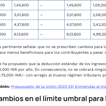
000
1,45,600
–
1,45,600
1,09,20
000
3,01,600
–
3,01,600
2,08,0
000
4,57,600
–
4,57,600
3,43,2
000
6,13,600
–
6,13,600
4,99,2
s pertinente señalar que no se prescriben cambios para lo
ace menos beneficiosos para los contribuyentes a pesar 
e ha propuesto que la deducción estándar de los ingreso
5.000 INR por año. En consecuencia, no se cobrará ningún
2.75,000 INR/- con arreglo al (nuevo) régimen tributario 
bién:
Presupuesto de la Unión-2023-24| Enmiendas al im
ambios en el límite umbral para