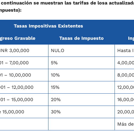
 continuación se muestran las tarifas de losa actualiz
mpuesto):
Tasas Impositivas Existentes
ngreso Gravable
Tasas de Impuesto
In
INR 3,00,000
NULO
Hasta 
01 – 7,00,000
5%
4,00,0
01 – 10,00,000
10%
8,00,00
001 – 12,00,000
15%
12,00,0
001 – 15,00,000
20%
16,00,0
 15,00,000
30%
20,00,
Más de