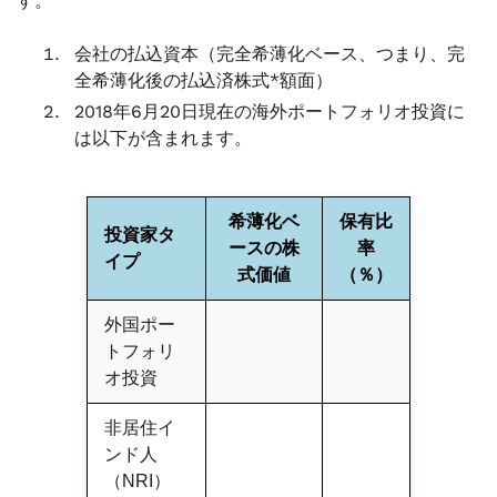
す。
会社の払込資本（完全希薄化ベース、つまり、完
全希薄化後の払込済株式*額面）
2018年6月20日現在の海外ポートフォリオ投資に
は以下が含まれます。
希薄化ベ
保有比
投資家タ
ースの株
率
イプ
式価値
（％）
外国ポー
トフォリ
オ投資
非居住イ
ンド人
（NRI）