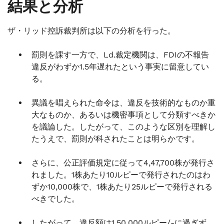
結果と分析
ザ・リッド控訴裁判所は以下の分析を行った。
罰則を課す一方で、Ld.裁定機関は、FDIの不報告
違反がわずか1.5年遅れたという事実に留意してい
る。
異議を唱えられた命令は、違反を技術的なものか重
大なものか、あるいは機密事項として分類すべきか
を議論した。したがって、このような区別を理解し
たうえで、罰則が科されたことは明らかです。
さらに、公正評価規定に従って4,47,700株が発行さ
れました。1株あたり10ルピーで発行されたのはわ
ずか10,000株で、1株あたり25ルピーで発行される
べきでした。
したがって、違反額は1,50,000ルピー/-に過ぎず、