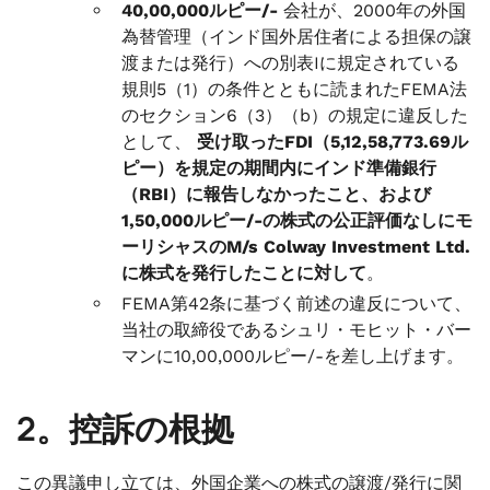
40,00,000ルピー/-
会社が、2000年の外国
為替管理（インド国外居住者による担保の譲
渡または発行）への別表Iに規定されている
規則5（1）の条件とともに読まれたFEMA法
のセクション6（3）（b）の規定に違反した
として、
受け取ったFDI（5,12,58,773.69ル
ピー）を規定の期間内にインド準備銀行
（RBI）に報告しなかったこと、および
1,50,000ルピー/-の株式の公正評価なしにモ
ーリシャスのM/s Colway Investment Ltd.
に株式を発行したことに対して
。
FEMA第42条に基づく前述の違反について、
当社の取締役であるシュリ・モヒット・バー
マンに10,00,000ルピー/-を差し上げます。
2。控訴の根拠
この異議申し立ては、外国企業への株式の譲渡/発行に関