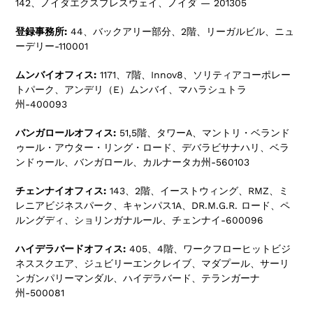
142、ノイダエクスプレスウェイ、ノイダ — 201305
登録事務所:
44、バックアリー部分、2階、リーガルビル、ニュ
ーデリー-110001
ムンバイオフィス:
1171、7階、Innov8、ソリティアコーポレー
トパーク、アンデリ（E）ムンバイ、マハラシュトラ
州-400093
バンガロールオフィス:
51,5階、タワーA、マントリ・ベランド
ゥール・アウター・リング・ロード、デバラビサナハリ、ベラ
ンドゥール、バンガロール、カルナータカ州-560103
チェンナイオフィス:
143、2階、イーストウィング、RMZ、ミ
レニアビジネスパーク、キャンパス1A、DR.M.G.R. ロード、ペ
ルングディ、ショリンガナルール、チェンナイ-600096
ハイデラバードオフィス:
405、4階、ワークフローヒットビジ
ネススクエア、ジュビリーエンクレイブ、マダプール、サーリ
ンガンパリーマンダル、ハイデラバード、テランガーナ
州-500081