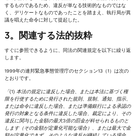
するものであるため、違反が単なる技術的なものではな
く、デリケートなものであったことを踏まえ、執行局が異
議を唱えた命令に対して提起した。
3。関連する法的抜粋
すぐに参照できるように、同法の関連規定を以下に繰り返
します。
1999年の連邦緊急事態管理庁のセクション13（1）は次の
とおりです。
「(1) 本法の規定に違反した場合、または本法に基づく権
限を行使するために発行された規則、規制、通知、指示、
または命令に違反した場合、または準備銀行による承認の
発行の対象となる条件に違反した場合、裁定により、その
違反に関与した金額の最大3倍の罰金が科せられるものと
します（その金額が定量化可能な場合）、または最大で金
額が定量化できず、そのような違反が継続している場合、