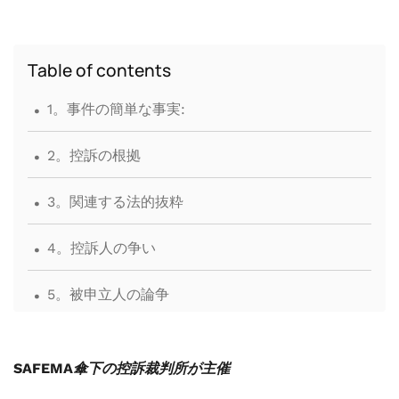
Table of contents
.
1。事件の簡単な事実:
.
2。控訴の根拠
.
3。関連する法的抜粋
.
4。控訴人の争い
.
5。被申立人の論争
.
6。名誉控訴裁判所による調査結果と分析
SAFEMA傘下の控訴裁判所が主催
.
7。最終注文