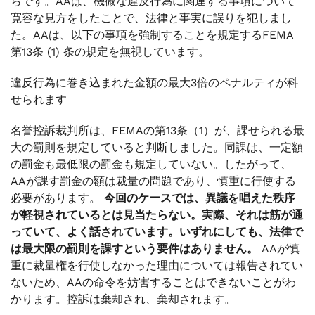
らです。AAは、機微な違反行為に関連する事項について
寛容な見方をしたことで、法律と事実に誤りを犯しまし
た。AAは、以下の事項を強制することを規定するFEMA
第13条 (1) 条の規定を無視しています。
違反行為に巻き込まれた金額の最大3倍のペナルティが科
せられます
名誉控訴裁判所は、FEMAの第13条（1）が、課せられる最
大の罰則を規定していると判断しました。同課は、一定額
の罰金も最低限の罰金も規定していない。したがって、
AAが課す罰金の額は裁量の問題であり、慎重に行使する
必要があります。
今回のケースでは、異議を唱えた秩序
が軽視されているとは見当たらない。実際、それは筋が通
っていて、よく話されています。いずれにしても、法律で
は最大限の罰則を課すという要件はありません。
AAが慎
重に裁量権を行使しなかった理由については報告されてい
ないため、AAの命令を妨害することはできないことがわ
かります。控訴は棄却され、棄却されます。