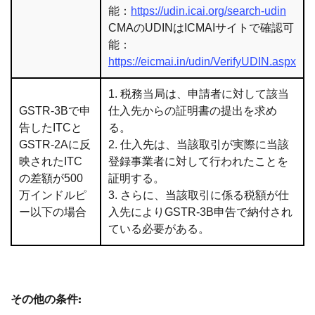
能：
https://udin.icai.org/search-udin
CMAのUDINはICMAIサイトで確認可
能：
https://eicmai.in/udin/VerifyUDIN.aspx
1. 税務当局は、申請者に対して該当
GSTR-3Bで申
仕入先からの証明書の提出を求め
告したITCと
る。
GSTR-2Aに反
2. 仕入先は、当該取引が実際に当該
映されたITC
登録事業者に対して行われたことを
の差額が500
証明する。
万インドルピ
3. さらに、当該取引に係る税額が仕
ー以下の場合
入先によりGSTR-3B申告で納付され
ている必要がある。
その他の条件: