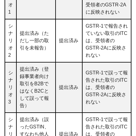
オ
受領者のGSTR-2A
1
に反映されない
シ
GSTR-1で報告され
ナ
提出済み（た
ていない取引のITC
リ
だし一部の取
提出済み
は、受領者の
オ
引を未報告）
GSTR-2Aに反映さ
2
れない
提出済み（登
シ
GSTR-1で誤って報
録事業者向け
ナ
告された取引のITC
取引をB2Bで
リ
提出済み
は、受領者の
はなくB2Cと
オ
GSTR-2Aに反映さ
して誤って報
3
れない
告）
シ
提出済み（誤
GSTR-1で誤って報
ナ
ったGSTIN、
告された取引のITC
リ
すなわち他人
提出済み
は、受領者の