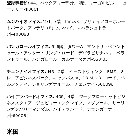
登録事務所:
44、バックアリー部分、2階、リーガルビル、ニュ
ーデリー-110001
ムンバイオフィス:
1171、7階、Innov8、ソリティアコーポレー
トパーク、アンデリ（E）ムンバイ、マハラシュトラ
州-400093
バンガロールオフィス:
51,5階、タワーA、マントリ・ベランド
ゥール・アウター・リング・ロード、デバラビサナハリ、ベラ
ンドゥール、バンガロール、カルナータカ州-560103
チェンナイオフィス:
143、2階、イーストウィング、RMZ、ミ
レニアビジネスパーク、キャンパス1A、DR.M.G.R. ロード、ペ
ルングディ、ショリンガナルール、チェンナイ-600096
ハイデラバードオフィス:
405、4階、ワークフローヒットビジ
ネススクエア、ジュビリーエンクレイブ、マダプール、サーリ
ンガンパリーマンダル、ハイデラバード、テランガーナ
州-500081
米国