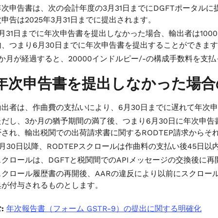
年次申告書は、次の会計年度の3月31日までにDGFTポータルに提
次申告は2025年3月31日までに提出されます。
3月31日までに年次申告書を提出しなかった場合、輸出者は100
内、つまり6月30日までに年次申告書を提出することができま
3か月が経過すると、20000インドルピー/-の構成手数料を支
年次申告書を提出しなかった場合
輸出者は、作曲費の支払いにより、6月30日までに遅れて年次
ただし、3か月の猶予期間の満了後、つまり6月30日に年次申告
否され、輸出税関での出荷請求書に関するRODTEP請求から
6月30日以降、RODTEPスクロールは作曲料の支払い後45日
スクロールは、DGFTと税関間でのAPIメッセージの交換後に
スクロール履歴書の再開後、AARの違反により以前にスクロール
典が付与されるものとします。
:
年次報告書（フォーム GSTR-9）の提出に関する明確化