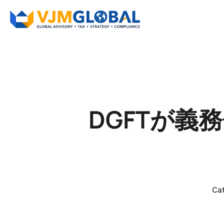
DGFTが義
Ca