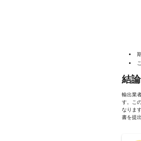
結論
輸出業
す。こ
なりま
書を提