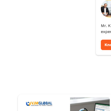
Mr. K
exper
Kn