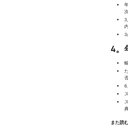
4。
また読む