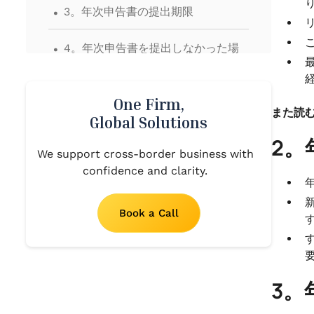
.
3。年次申告書の提出期限
.
4。年次申告書を提出しなかった場
合の影響
.
5。その他考慮すべき点
One Firm,
また読む
Global Solutions
.
6。フォーム 4RR での提出が必要な
2。
We support cross-border business with
情報
confidence and clarity.
Book a Call
3。