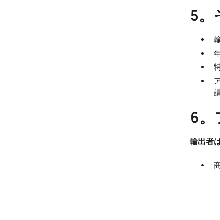
5。
6。
輸出者は