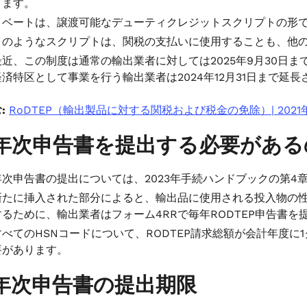
ります。
リベートは、譲渡可能なデューティクレジットスクリプトの形
このようなスクリプトは、関税の支払いに使用することも、他
最近、この制度は通常の輸出業者に対しては2025年9月30日
経済特区として事業を行う輸出業者は2024年12月31日まで延
:
RoDTEP（輸出製品に対する関税および税金の免除）| 2021
年次申告書を提出する必要があ
年次申告書の提出については、2023年手続ハンドブックの第4章
新たに挿入された部分によると、輸出品に使用される投入物の
するために、輸出業者はフォーム4RRで毎年RODTEP申告書
すべてのHSNコードについて、RODTEP請求総額が会計年度
要があります。
年次申告書の提出期限