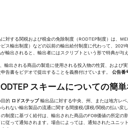
に対する関税および税金の免除制度（RODTEP制度）は、ME
ビス輸出制度）などの以前の輸出給付制度に代わって、2021年
品が輸出されると、輸出者にはスクリプトという形で特典が与
Tは、輸出される商品の製造に使用される投入物の性質、および
次申告書をビデオで提出することを義務付けています。
公告番号 
RODTEP スキームについての簡
の目的
ロドステップ
輸出品に対する中央、州、または地方レベ
められない輸出製品の流通に関する間接税/課税/関税の払い戻
この制度に基づく給付は、輸出された商品のFOB価値の所定の割合
ドに従って通知されます。場合によっては、通知されたユニッ