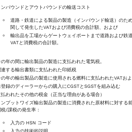
インバウンドとアウトバウンドの輸送コスト
道路・鉄道による製品の製造（インバウンド輸送）のた
関して発生したVATおよび消費税の合計額、および
輸出品を工場からゲートウェイポートまで道路および鉄
VATと消費税の合計額。
その年の間に輸出製品の製造に支払われた電気税。
関連する輸出書類に支払われた印紙税
その年の輸出製品の製造に使用される燃料に支払われたVATお
未登録のディーラーからの購入にCGSTとSGSTを組み込む
支払われたその他の税金（正当な理由がある場合）
インプットワイズ輸出製品の製造に消費された原材料に対する前
関税/課税の発生率：
入力の HSN コード
入力の技術的説明