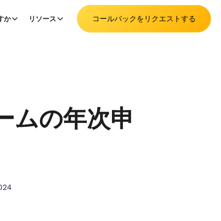
コールバックをリクエストする
すか
リソース
キームの年次申
024