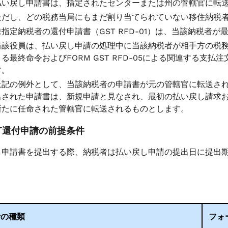
払い戻し申請書は、指定されたセンターまたは州の管轄官に転
ただし、どの税務当局にもまだ割り当てられていない移住納税
未指定納税者の還付申請書（GST RFD-01）は、当該納税者
当該役員は、払い戻し申請の処理中に当該納税者が相手方の税務当局
よる最終命令およびFORM GST RFD-05による関連する
す。
上記の例外として、当該納税者の申請書が元の管轄官に転送さ
出された申請書は、新規申請と見なされ、最初の払い戻し請求
新たに任命された管轄官に転送されるものとします。
GST還付申請の前提条件
し申請書を提出する際、納税者は払い戻し申請の提出日に提出
者の種類
フォ