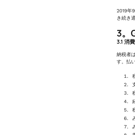
.
9。1,000インドルピーを超えない物
2019
品税の払い戻しはありません
き続き
3。
3.1
納税者は
す。払