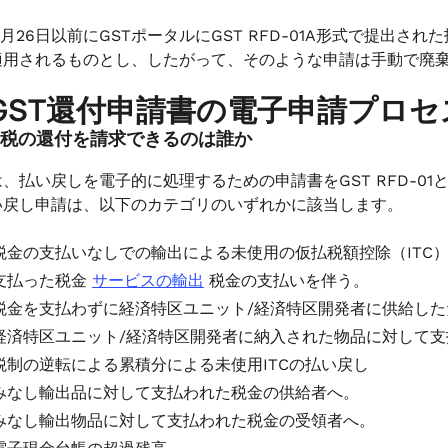
年9月26日以前にGSTポータルにGST RFD-01A形式で提
適用されるものとし、したがって、そのような申請は手動で廃
GST還付申請書の電子申請プロセ
 消費税の還付を請求できるのは誰か
、払い戻しを電子的に処理するための申請書をGST RFD-0
い戻し申請は、以下のカテゴリのいずれかに該当します。
税金の支払いなしでの輸出による未使用の仮払税額控除（ITC
支払った税金
サービスの輸出
税金の支払いを伴う。
税金を支払わずに経済特区ユニット/経済特区開発者に供給した
経済特区ユニット/経済特区開発者に納入された物品に対して
税制の逆転による累積分による未使用ITCの払い戻し
みなし輸出品に対して支払われた税金の供給者へ。
みなし輸出物品に対して支払われた税金の受領者へ。