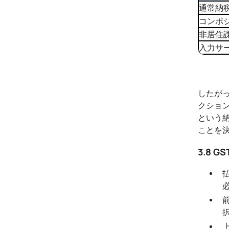
通常納
コンポ
非居住
入力サ
したがっ
クション
という
ことを
3.8 