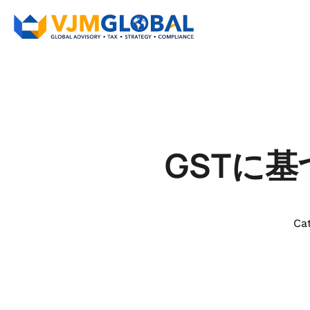
GSTに
Ca