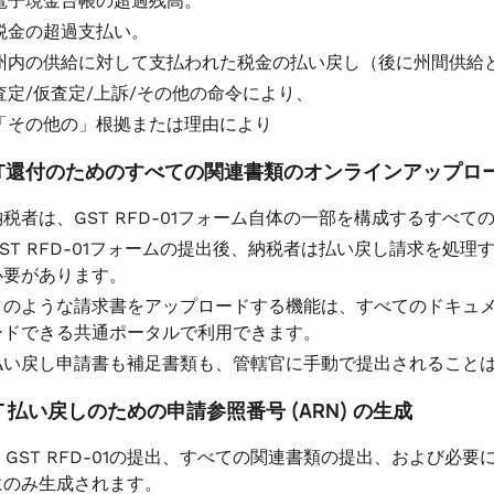
電子現金台帳の超過残高。
税金の超過支払い。
州内の供給に対して支払われた税金の払い戻し（後に州間供給
査定/仮査定/上訴/その他の命令により、
「その他の」根拠または理由により
 GST還付のためのすべての関連書類のオンラインアップロ
納税者は、GST RFD-01フォーム自体の一部を構成するすべ
GST RFD-01フォームの提出後、納税者は払い戻し請求を処
必要があります。
このような請求書をアップロードする機能は、すべてのドキュメ
ードできる共通ポータルで利用できます。
払い戻し申請書も補足書類も、管轄官に手動で提出されること
GST 払い戻しのための申請参照番号 (ARN) の生成
、GST RFD-01の提出、すべての関連書類の提出、および必
にのみ生成されます。