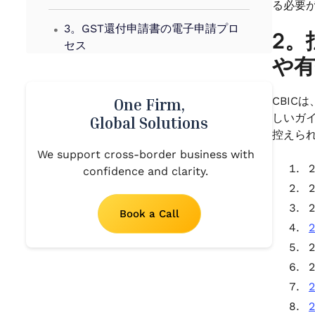
る必要
.
3。GST還付申請書の電子申請プロ
2。
セス
や
.
4。ゼロレート電源の事後事実に基
づくLUTの拡張に関する明確化
CBIC
One Firm,
しいガ
Global Solutions
.
控えら
5。GST還付額の計算方法
We support cross-border business with
.
confidence and clarity.
6。GST還付金の支払いを全項目と
する単一税務当局：
.
Book a Call
7。GSTに基づく還付金の支払いの
ための銀行口座の検証
.
8. GST還付金の支払い遅延に対する
利息6％