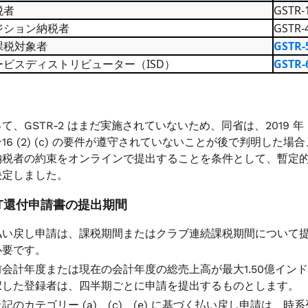
税者
GSTR
ジション納税者
GSTR
課税対象者
GSTR-
ービスディストリビューター（ISD）
GSTR-
て、GSTR-2 はまだ実施されていないため、同省は、2019 年 CG
16 (2) (c) の要件が遵守されていないことが後で判明し
納税者の約束をオンラインで提出することを条件として、暫定
決定しました。
GST還付申請書の提出期間
払い戻し申請は、課税期間またはクラブ連続課税期間について
必要です。
前会計年度または現在の会計年度の総売上高が最大1.50億インド
択した登録者は、四半期ごとに申請を提出するものとします。
上記のカテゴリー (a)、(c)、(e) に基づく払い戻し申請は