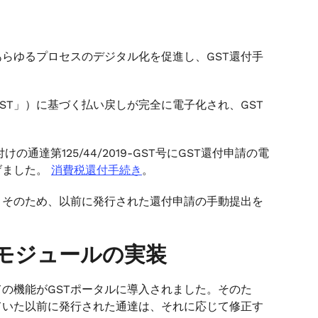
あらゆるプロセスのデジタル化を促進し、GST還付手
GST」）に基づく払い戻しが完全に電子化され、GST
の通達第125/44/2019-GST号にGST還付申請の電
げました。
消費税還付手続き
。
。そのため、以前に発行された還付申請の手動提出を
子返金モジュールの実装
ての機能がGSTポータルに導入されました。そのた
ていた以前に発行された通達は、それに応じて修正す