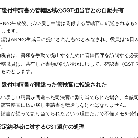
 GST還付申請書の管轄区域のGST担当官との自動共有
ARNの生成後、払い戻し申請は関係する管轄官に転送されるも
とします。
申請はARNの生成日に提出されたものとみなされ、役員は15
す。
納税者は、書類を手動で提出するために管轄官庁を訪問する必
管轄職員は、共有した書類の記入状況に応じて、確認書（GST RFD
るものとします。
 GST還付申請書が間違った管轄官に転送された
払い戻し申請書が間違った司法官に割り当てられた場合、当該司
当該管轄官に払い戻し申請書を転送しなければなりません。
申請書が誤って割り当てられたという理由だけで不備メモを発
 未指定納税者に対するGST還付の処理