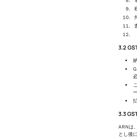
3.2
3.3 
ARNは
とし後