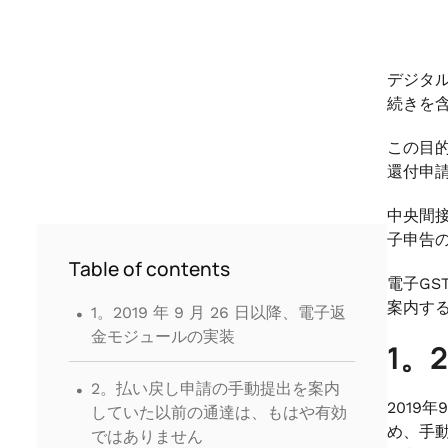
デジタ
続きを
この目的
還付申
中央間接
子申告
Table of contents
電子G
.
案内す
1。2019 年 9 月 26 日以降、電子返
金モジュールの実装
1。
.
2。払い戻し申請の手動提出を案内
2019
していた以前の通達は、もはや有効
め、手
ではありません