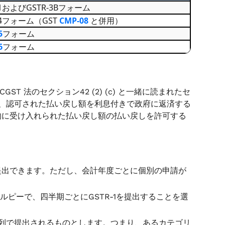
-1およびGSTR-3Bフォーム
-4フォーム（GST
CMP-08
と併用）
5
フォーム
6
フォーム
ST 法のセクション42 (2) (c) と一緒に読まれたセ
た場合、認可された払い戻し額を利息付きで政府に返済する
的に受け入れられた払い戻し額の払い戻しを許可する
提出できます。ただし、会計年度ごとに個別の申請が
ルピーで、四半期ごとにGSTR-1を提出することを選
、時系列で提出されるものとします。つまり、あるカテゴリ