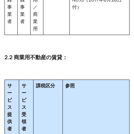
事
事
／
付）
業
業
商
者
者
業
用
2.2 商業用不動産の賃貸：
サ
サ
課税区分
参照
ー
ー
ビ
ビ
ス
ス
提
受
供
領
者
者