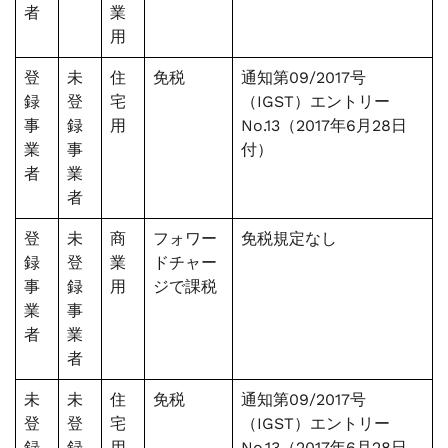
者
業
用
登
未
住
免税
通知第09/2017号
録
登
宅
（IGST）エントリー
事
録
用
No.13（2017年6月28日
業
事
付）
者
業
者
登
未
商
フォワー
免税規定なし
録
登
業
ドチャー
事
録
用
ジで課税
業
事
者
業
者
未
未
住
免税
通知第09/2017号
登
登
宅
（IGST）エントリー
録
録
用
No.13（2017年6月28日