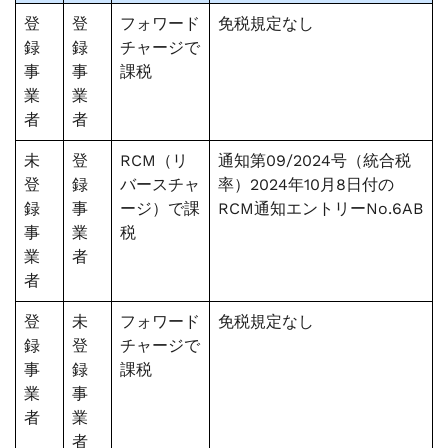
登
登
フォワード
免税規定なし
録
録
チャージで
事
事
課税
業
業
者
者
未
登
RCM（リ
通知第09/2024号（統合税
登
録
バースチャ
率）2024年10月8日付の
録
事
ージ）で課
RCM通知エントリーNo.6AB
事
業
税
業
者
者
登
未
フォワード
免税規定なし
録
登
チャージで
事
録
課税
業
事
者
業
者