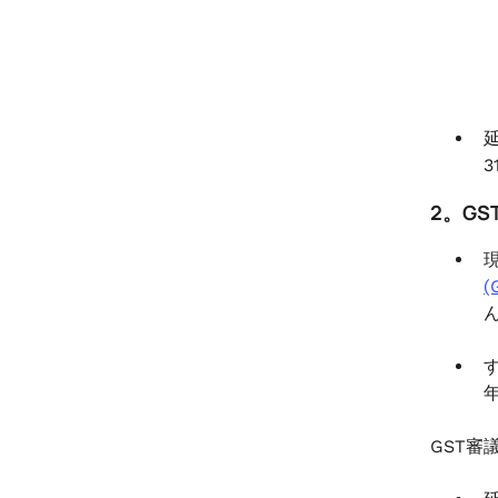
3
2。G
(
GST