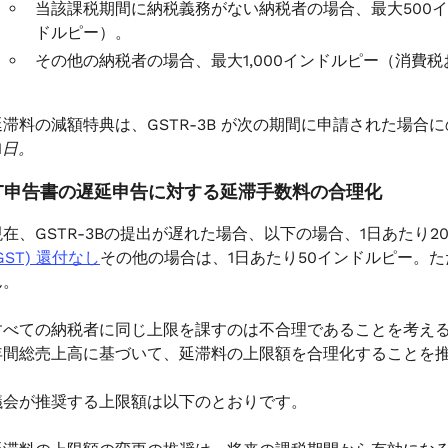
当該課税期間に納税義務がない納税者の場合、最大500イン
ドルピー）。
その他の納税者の場合、最大1,000インドルピー（消費税
延滞料の減額特典は、GSTR-3B が次の期間に申請された場合
1日。
ST申告書の遅延申告に対する延滞手数料の合理化
現在、GSTR-3Bの提出が遅れた場合、以下の場合、1日あたり
GST) 還付なし
その他の場合は、1日あたり50インドルピー。ただ
ん。
すべての納税者に同じ上限を課すのは不合理であることを考え
年間総売上高に基づいて、延滞料の上限額を合理化することを
審議会が推奨する上限額は以下のとおりです。