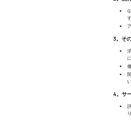
3。そ
4。サ