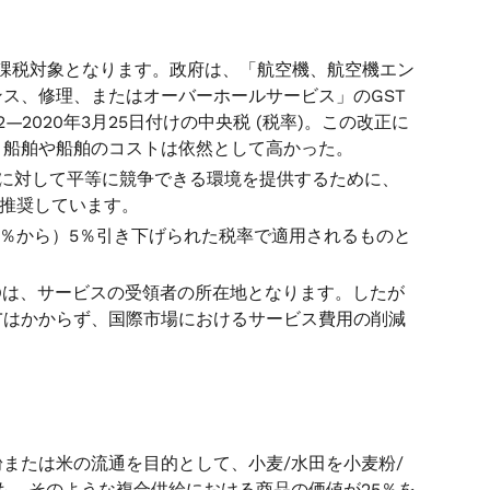
の課税対象となります。政府は、「航空機、航空機エン
ス、修理、またはオーバーホールサービス」のGST
2—2020年3月25日付けの中央税 (税率)。この改正に
、船舶や船舶のコストは依然として高かった。
Oに対して平等に競争できる環境を提供するために、
を推奨しています。
18％から）5％引き下げられた税率で適用されるものと
POは、サービスの受領者の所在地となります。したが
Tはかからず、国際市場におけるサービス費用の削減
粉または米の流通を目的として、小麦/水田を小麦粉/
も、そのような複合供給における商品の価値が25％を