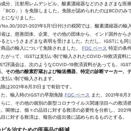
効成分、注射用レムデシビル、酸素濃縮器などのさまざまな医
（「BCD」）を免除しました。免除が認められたのはBCDのみ
ことになりました。
/No.30/2021-2021年5月1日付けの税関では、酸素濃縮器
同省は、慈善団体、企業、その他の団体から、インド国外からさま
いるというさまざまな表明を受けました。ただし、IGSTにも同
な商品の輸入について免除されました。
FOC ベース
特定の条件
したがって、IGSTは支払い制で輸入されたCOVID-19救済資
GST評議会は、次のようなCOVID-19救済資料があっても、I
器、その他の酸素貯蔵および輸送機器、特定の診断マーカー、
は支払い制で輸入されます。
免除は2021年8月31日まで有効です。
また、輸入時のIGSTの早期免除
FOC ベース
また、2021年8
さらに、その他の個別の新型コロナウイルス関連項目への救済措
た。閣僚は、個々の品目に対する救済の必要性を分析し、2021
品目に対する救済は、報告の提出後に認められるものとする。
カビを治すための医薬品の軽減