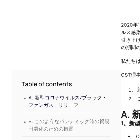
2020
ルス感染
引き下
の期間
私たち
GST理
Table of contents
.
A. 新型コロナウイルス/ブラック・
ファンガス・リリーフ
A.
.
B. このようなパンデミック時の貿易
1。新
円滑化のための措置
C