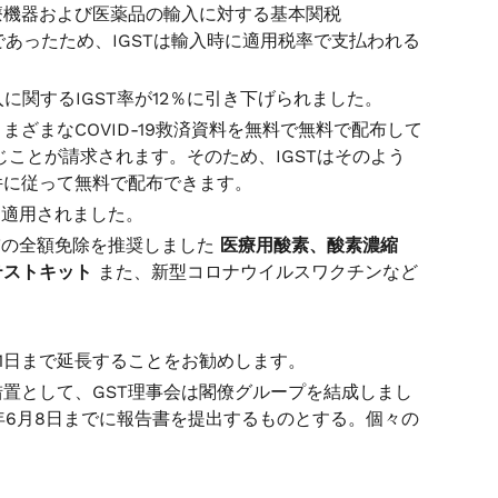
療機器および医薬品の輸入に対する基本関税
であったため、IGSTは輸入時に適用税率で支払われる
の輸入に関するIGST率が12％に引き下げられました。
ざまなCOVID-19救済資料を無料で無料で配布して
じことが請求されます。そのため、IGSTはそのよう
に従って無料で配布できます。
料に適用されました。
GSTの全額免除を推奨しました
医療用酸素、酸素濃縮
テストキット
また、新型コロナウイルスワクチンなど
月31日まで延長することをお勧めします。
置として、GST理事会は閣僚グループを結成しまし
年6月8日までに報告書を提出するものとする。個々の