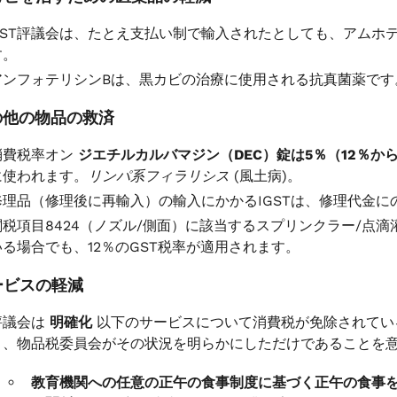
GST評議会は、たとえ支払い制で輸入されたとしても、アムホテ
す。
アンフォテリシンBは、黒カビの治療に使用される抗真菌薬です
の他の物品の救済
消費税率オン
ジエチルカルバマジン（DEC）錠は5％（12％
に使われます。
リンパ系フィラリシス
(風土病)。
修理品（修理後に再輸入）の輸入にかかるIGSTは、修理代金に
関税項目8424（ノズル/側面）に該当するスプリンクラー/点
いる場合でも、12％のGST税率が適用されます。
ービスの軽減
評議会は
明確化
以下のサービスについて消費税が免除されてい
り、物品税委員会がその状況を明らかにしただけであることを
教育機関への任意の正午の食事制度に基づく正午の食事