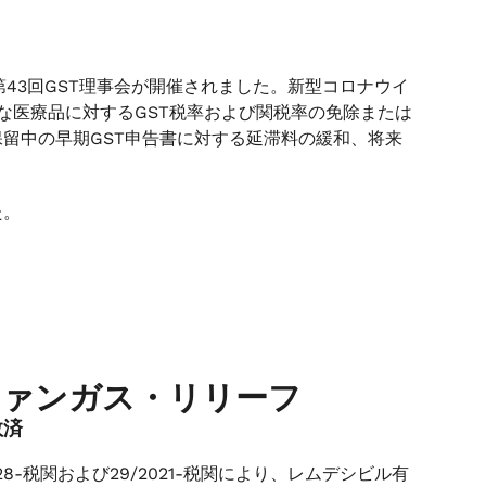
とで第43回GST理事会が開催されました。新型コロナウイ
まな医療品に対するGST税率および関税率の免除または
留中の早期GST申告書に対する延滞料の緩和、将来
た。
ファンガス・リリーフ
救済
1/28-税関および29/2021-税関により、レムデシビル有