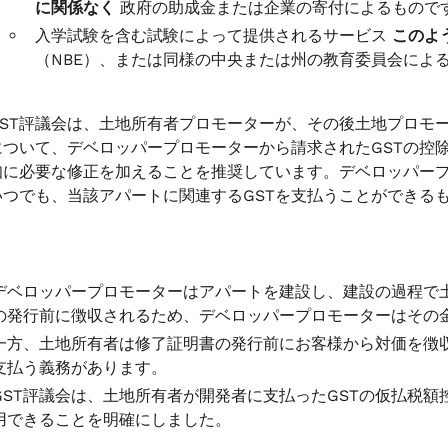
に関係なく
政府の助成金または企業の寄付によるもので
入学試験を含む試験によって提供されるサービス
このよ
（NBE）、または同様の中央または州の教育委員会によ
GST評議会は、土地所有者プロモーターが、その後土地プロモ
について、デベロッパープロモーターから請求されたGSTの控
知に必要な修正を加えることを推奨しています。デベロッパー
いつでも、当該アパートに関連するGSTを支払うことができる
デベロッパープロモーターはアパートを建設し、建設の過程で
の発行前に徴収されるため、デベロッパープロモーターはその金
一方、土地所有者は修了証明書の発行前にお客様から対価を徴
支払う義務があります。
GST評議会は、土地所有者が開発者に支払ったGSTの仮払税額
用できることを明確にしました。