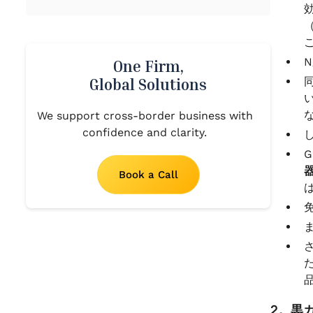
N
One Firm,
Global Solutions
We support cross-border business with
confidence and clarity.
Book a Call
2。黒