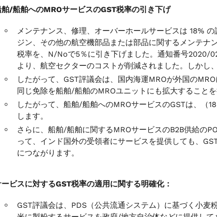
船舶/船舶へのMROサービスのGST税率の引き下げ
メンテナンス、修理、オーバーホールサービスは 18% 
ジン、その他の航空機部品または部品に関するメンテナン
税率を、N/Noで5％に引き下げました。通知番号2020/0
より、航空セクターのコストが削減されました。しかし
したがって、GST評議会は、国内海運MROが外国のMR
同じ免除を船舶/船舶のMROユニットにも拡大すること
したがって、船舶/船舶へのMROサービスのGSTは、（
します。
さらに、船舶/船舶に関するMROサービスのB2B供給の
って、インド国外の受領者にサービスを提供しても、GS
につながります。
サービスに対するGST税率の適用に関する明確化：
GST評議会は、PDS（公共流通システム）に基づく小麦
米に製粉するサービスを政府/地方自治体などに提供して