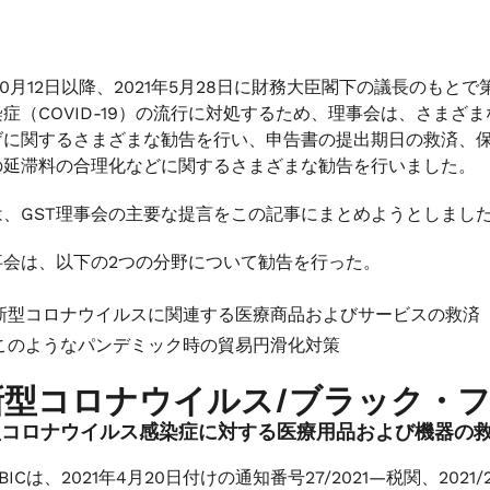
年10月12日以降、2021年5月28日に財務大臣閣下の議長のも
症（COVID-19）の流行に対処するため、理事会は、さまざ
げに関するさまざまな勧告を行い、申告書の提出期日の救済、保
の延滞料の合理化などに関するさまざまな勧告を行いました。
は、GST理事会の主要な提言をこの記事にまとめようとしまし
事会は、以下の2つの分野について勧告を行った。
新型コロナウイルスに関連する医療商品およびサービスの救済
このようなパンデミック時の貿易円滑化対策
 新型コロナウイルス/ブラック・
型コロナウイルス感染症に対する医療用品および機器の
BICは、2021年4月20日付けの通知番号27/2021—税関、202