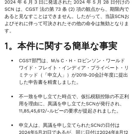
2024 年 6 月 3 日に発送された 2024 年 5 月 28 日付けの
SCN は、CGST 法の第 73 条 (2) 項の観点から、期限内で
あると見なすことはできません。したがって、当該SCNお
よびそれに伴って可決されたその他の命令は無効となりま
す。
1。本件に関する簡単な事実
CGST部門は、M/s C・H・ロビンソン・ワールド
ワイド・フレイト・インディア・プライベート・リ
ミテッド（「申立人」）が2019-20会計年度に提出
した申告書を精査しました。
不一致を申し立てた時点で、仮払税額控除の不正利
用を理由に、異議を申し立てたSCNが発行され、
11,85,45,612/-ルピーの要求が提起されました。
申立人は、異議を申し立てられたSCNの日付は
2024年5月31日であるが、同じ日付は2024年8月12