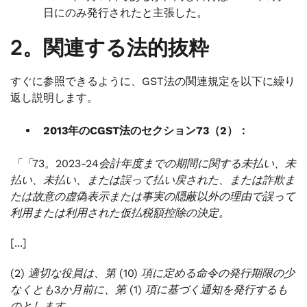
日にのみ発行されたと主張した。
2。関連する法的抜粋
すぐに参照できるように、GST法の関連規定を以下に繰り
返し説明します。
2013年のCGST法のセクション73（2）：
「「73。2023-24会計年度までの期間に関する未払い、未
払い、未払い、または誤って払い戻された、または詐欺ま
たは故意の虚偽表示または事実の隠蔽以外の理由で誤って
利用または利用された仮払税額控除の決定。
[...]
(2) 適切な役員は、第 (10) 項に定める命令の発行期限の少
なくとも3か月前に、第 (1) 項に基づく通知を発行するも
のとします。