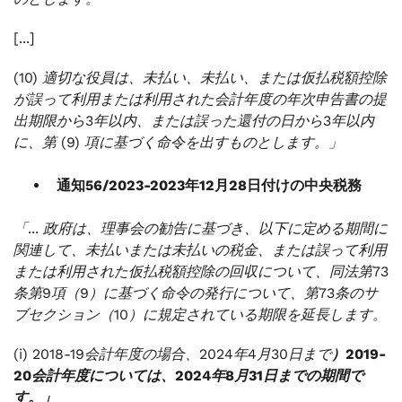
[...]
(10) 適切な役員は、未払い、未払い、または仮払税額控除
が誤って利用または利用された会計年度の年次申告書の提
出期限から3年以内、または誤った還付の日から3年以内
に、第 (9) 項に基づく命令を出すものとします。」
通知56/2023-2023年12月28日付けの中央税務
「... 政府は、理事会の勧告に基づき、以下に定める期間に
関連して、未払いまたは未払いの税金、または誤って利用
または利用された仮払税額控除の回収について、同法第73
条第9項（9）に基づく命令の発行について、第73条のサ
ブセクション（10）に規定されている期限を延長します。
(i) 2018-19会計年度の場合、2024年4月30日まで
）2019-
20会計年度については、2024年8月31日までの期間で
す。」