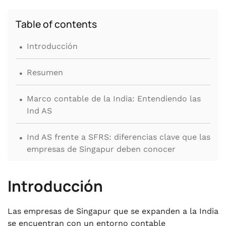
Table of contents
.
Introducción
.
Resumen
.
Marco contable de la India: Entendiendo las
Ind AS
.
Ind AS frente a SFRS: diferencias clave que las
empresas de Singapur deben conocer
.
Requisitos de cumplimiento contable para
Introducción
empresas extranjeras en la India
.
Las empresas de Singapur que se expanden a la India
Sistema fiscal de la India y el CDI entre
se encuentran con un entorno contable
Singapur e India