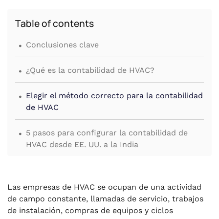
Table of contents
.
Conclusiones clave
.
¿Qué es la contabilidad de HVAC?
.
Elegir el método correcto para la contabilidad
de HVAC
.
5 pasos para configurar la contabilidad de
HVAC desde EE. UU. a la India
.
Gestión de las tareas financieras de HVAC
desde EE. UU. hasta la India
Las empresas de HVAC se ocupan de una actividad
de campo constante, llamadas de servicio, trabajos
.
Desafíos que enfrentan las empresas de HVAC
de instalación, compras de equipos y ciclos
en materia de contabilidad