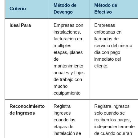
Método de
Método de
Criterio
Devengo
Efectivo
Ideal Para
Empresas con
Empresas
instalaciones,
enfocadas en
facturación en
llamadas de
múltiples
servicio del mismo
etapas, planes
día con pago
de
inmediato del
mantenimiento
cliente.
anuales y flujos
de trabajo con
mucho
equipamiento.
Reconocimiento
Registra
Registra ingresos
de Ingresos
ingresos
solo cuando se
cuando las
reciben los pagos,
etapas de
independientemente
instalación se
de cuándo ocurran