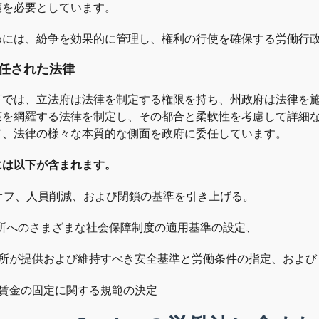
護を必要としています。
めには、紛争を効果的に管理し、権利の行使を確保する労働行
委任された法律
下では、立法府は法律を制定する権限を持ち、州政府は法律を
策を網羅する法律を制定し、その都合と柔軟性を考慮して詳細
て、法律の様々な本質的な側面を政府に委任しています。
には以下が含まれます。
レイオフ、人員削減、および閉鎖の基準を引き上げる。
 事業所へのさまざまな社会保障制度の適用基準の設定、
) 事業所が提供および維持すべき安全基準と労働条件の指定、および
 最低賃金の固定に関する規範の決定