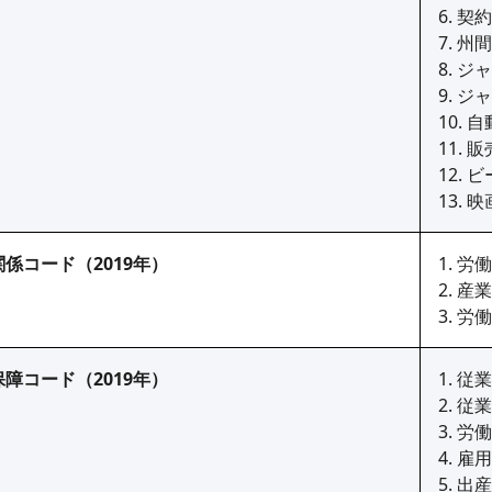
6. 契
7. 
8. 
9. 
10.
11.
12.
13.
係コード（2019年）
1. 労
2. 
3. 労
障コード（2019年）
1. 
2. 
3. 
4. 雇
5. 出