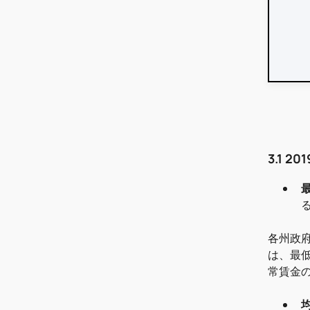
3.1 
各州政
は、最
常賃金