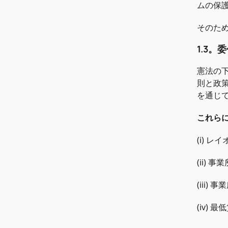
ムの保
そのた
1.3。
憲法の
則と政
を通じ
これら
(i) 
(ii)
(iii
(iv)