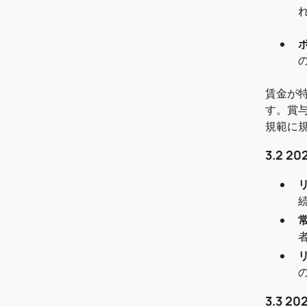
賃金が
す。賞
規範に規
3.2 
3.3 