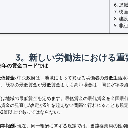
6. 
7. 
8. 
9. 
3。新しい労働法における重
2019年の賃金コードでは
最低賃金-
中央政府は、地域によって異なる労働者の最低生活水
る。既存の最低賃金が最低賃金よりも高い場合は、同じ水準を
府は地域の最低賃金を定めます。最低賃金の最低賃金を全国最
低賃金の見直し/改定が5年を超えない間隔で行われることも規
の2倍以上であってはならない。
均等報酬-
現在、同一報酬に関する規定では、当該従業員の性別