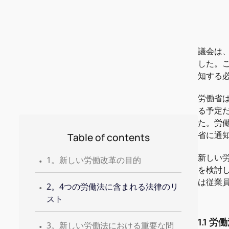
議会は
した。
知する
労働省は
る予定
た。労
省に通
Table of contents
.
新しい
1。新しい労働改革の目的
を検討
.
は従業
2。4つの労働法に含まれる法律のリ
スト
.
1.1 
3。新しい労働法における重要な問