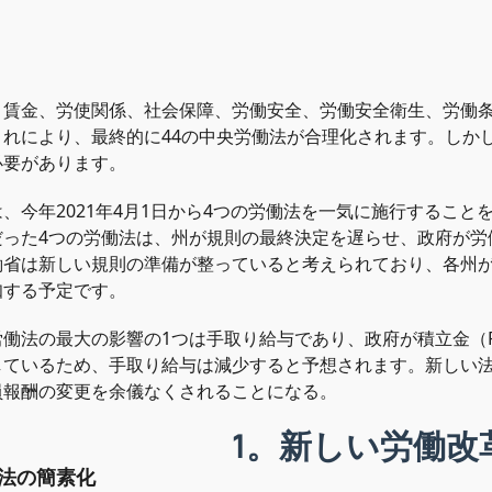
、賃金、労使関係、社会保障、労働安全、労働安全衛生、労働条
これにより、最終的に44の中央労働法が合理化されます。しか
必要があります。
、今年2021年4月1日から4つの労働法を一気に施行すること
だった4つの労働法は、州が規則の最終決定を遅らせ、政府が労
働省は新しい規則の準備が整っていると考えられており、各州
知する予定です。
労働法の最大の影響の1つは手取り給与であり、政府が積立金（
しているため、手取り給与は減少すると予想されます。新しい
員報酬の変更を余儀なくされることになる。
1。新しい労働改
労働法の簡素化