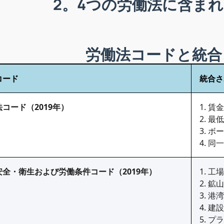
2。4つの労働法に含ま
労働法コードと統合
コード
統合さ
コード（2019年）
1. 賃
2. 最
3. 
4. 同
安全・衛生および労働条件コード（2019年）
1. 工
2. 鉱
3. 
4. 
5. 