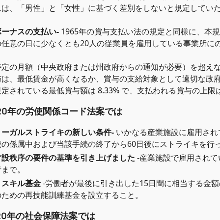
れは、「男性」と「女性」に基づく差別をしないと規定してい
ボーナスの支払い-
1965年の賞与支払い法の規定と同様に、本
の任意の日に少なくとも20人の従業員を雇用している事業所に
特定の月額（中央政府または州政府からの通知が必要）を超え
与は、最低賃金が高くなるか、賞与の支給対象として適切な政
定されている最低賞与額は 8.33% で、支払われる賞与の上限は 
2020年の労使関係コード法案では
リーガルストライキの新しい条件-
いかなる産業施設に雇用され
続の係属中および当該手続の終了から60日後にストライキを行
常設秩序の要件の基準を引き上げました
-産業施設で雇用されて
者まで。
リスキル基金
-労働者が最後に引き出した15日間に相当する金
のための再技能訓練基金を設立すること。
2020年の社会保障法案では