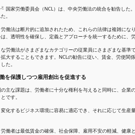
と
ー
国家労働委員会（NCL）は、中央労働法の統合を勧告した
れた。
、労働法は断片的に追加されたため、これらの法律は複雑にな
会は、透明性を確保し、定義とアプローチを統一するために、
まな労働法がさまざまなカテゴリーの従業員にさまざまな基準
を拡大することもできます。NCLの勧告に従い、賃金、労使関
ました。
。労働を保護しつつ雇用創出を促進する
制の主な課題は、労働者に十分な権利を与えると同時に、企業
ことです。
、変化するビジネス環境に容易に適応でき、それに応じて生産
、労働者は最低賃金の確保、社会保障、雇用不安の軽減、健康