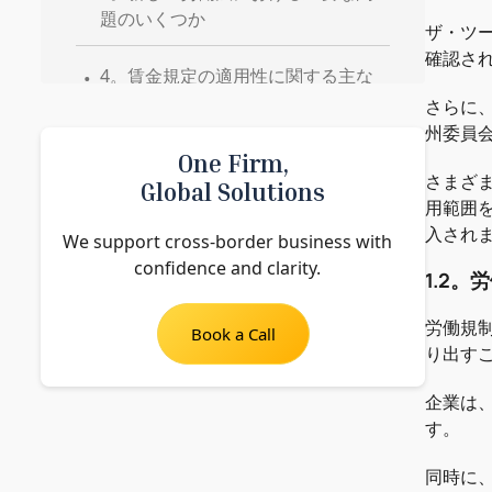
題のいくつか
ザ・ツ
.
確認さ
4。賃金規定の適用性に関する主な
差別化要因
さらに
州委員
.
5。労働法の実施の遅れ
One Firm,
さまざ
Global Solutions
用範囲
入され
We support cross-border business with
confidence and clarity.
1.2
労働規
Book a Call
り出す
企業は
す。
同時に