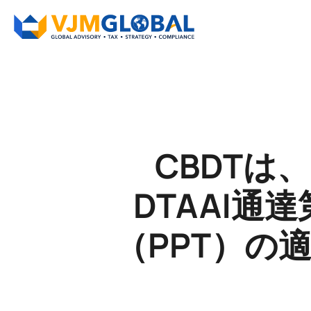
CBDTは
DTAA|通
（PPT）の