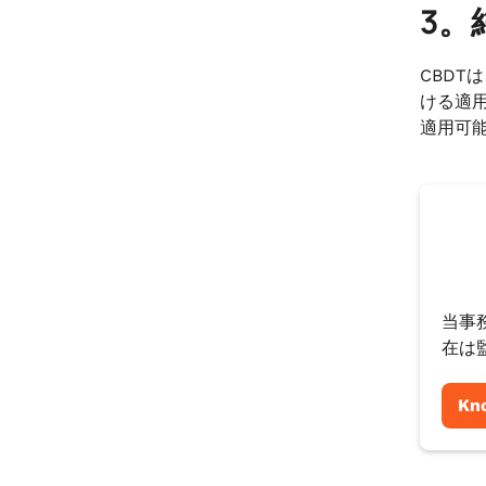
3。
CBD
ける適
適用可
当事
在は
Kn