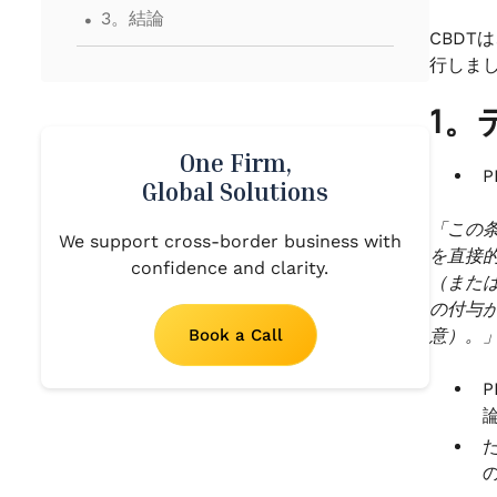
.
3。結論
CBDT
行しま
1。
One Firm,
Global Solutions
「この
We support cross-border business with
を直接
confidence and clarity.
（また
の付与
Book a Call
意）。