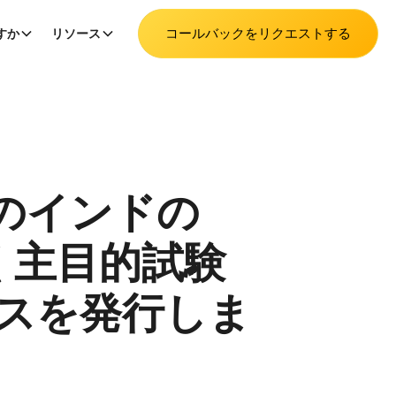
コールバックをリクエストする
すか
リソース
けのインドの
づく主目的試験
ンスを発行しま