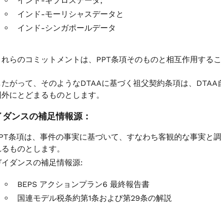
インド-キプロスデータ;
インド-モーリシャスデータと
インド-シンガポールデータ
これらのコミットメントは、PPT条項そのものと相互作用する
したがって、そのようなDTAAに基づく祖父契約条項は、DTA
囲外にとどまるものとします。
 ガイダンスの補足情報源：
PPT条項は、事件の事実に基づいて、すなわち客観的な事実と
れるものとします。
ガイダンスの補足情報源:
BEPS アクションプラン6 最終報告書
国連モデル税条約第1条および第29条の解説