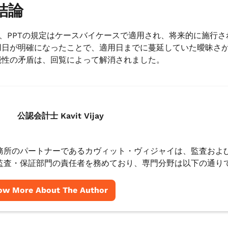
結論
Tは、PPTの規定はケースバイケースで適用され、将来的に施行
用日が明確になったことで、適用日までに蔓延していた曖昧さが
能性の矛盾は、回覧によって解消されました。
公認会計士 Kavit Vijay
務所のパートナーであるカヴィット・ヴィジャイは、監査および
監査・保証部門の責任者を務めており、専門分野は以下の通り
ow More About The Author