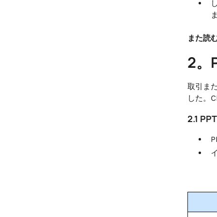
また読む
2。
取引ま
した。C
2.1 