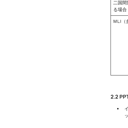
二国間
る場合
MLI
2.2 