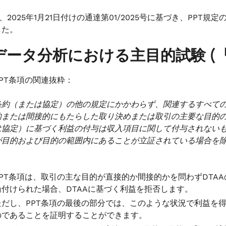
は、2025年1月21日付けの通達第01/2025号に基づき、PP
した。
データ分析における主目的試験 (「P
PPT条項の関連抜粋：
条約（または協定）の他の規定にかかわらず、関連するすべて
的または間接的にもたらした取り決めまたは取引の主要な目的の
は協定）に基づく利益の付与は収入項目に関して付与されない
が目的および目的の範囲内にあることが立証されている場合を除
」
PPT条項は、取引の主な目的が直接的か間接的かを問わずDTA
論付けられた場合、DTAAに基づく利益を拒否します。
ただし、PPT条項の最後の部分では、このような状況で利益を
のであることを証明することができます。