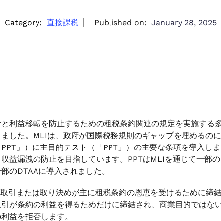
Category:
直接課税
Published on:
January 28, 2025
と利益移転を防止するための租税条約関連の規定を実施する多国間
しました。MLIは、政府が国際税務規則のギャップを埋めるのに
PPT」）に主目的テスト（「PPT」）の主要な条項を導入し
収益漏洩の防止を目指しています。PPTはMLIを通じて一部
部のDTAAに導入されました。
は、取引または取り決めが主に租税条約の恩恵を受けるために締結
取引が条約の利益を得るためだけに締結され、商業目的ではない
の利益を拒否します。