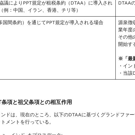
協議によりPPT規定が租税条約（DTAA）に導入され
DTA
（例：中国、イラン、香港、チリ等）
（多国間条約）を通じてPPT規定が導入される場合
源泉徴
業年度
その他
開始す
※「最
・インド
・当該D
PPT条項と祖父条項との相互作用
インドは、現在のところ、以下のDTAAに基づくグランドファ
ットメントを行っている。