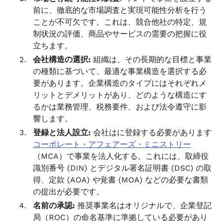
前に、徹底的な市場調査と実現可能性分析を行う
ことが不可欠です。これは、競合他社の特定、規
制状況の評価、商品やサービスの需要の把握に役
立ちます。
会社構造の選択:
組織は、その長期的な目標と事業
の種類に基づいて、最適な事業構造を選択する必
要があります。企業構造のタイプにはそれぞれメ
リットとデメリットがあり、どのような構造にす
るかは業務管理、税務要件、および法令遵守に影
響します。
登録と法人設立:
会社はに登録する必要があります
コーポレート・アフェアーズ・ミニストリー
（MCA）で事業を法人化する。これには、取締役
識別番号 (DIN) とデジタル署名証明書 (DSC) の取
得、定款 (AOA) や覚書 (MOA) などの必要な書類
の提出が必要です。
名前の承認:
推奨事業名はオリジナルで、企業登記
局（ROC）の命名基準に準拠している必要があり