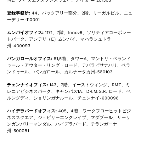
142、ノイダエクスプレスウェイ、ノイダ — 201305
登録事務所:
44、バックアリー部分、2階、リーガルビル、ニュ
ーデリー-110001
ムンバイオフィス:
1171、7階、Innov8、ソリティアコーポレー
トパーク、アンデリ（E）ムンバイ、マハラシュトラ
州-400093
バンガロールオフィス:
51,5階、タワーA、マントリ・ベランド
ゥール・アウター・リング・ロード、デバラビサナハリ、ベラ
ンドゥール、バンガロール、カルナータカ州-560103
チェンナイオフィス:
143、2階、イーストウィング、RMZ、ミ
レニアビジネスパーク、キャンパス1A、DR.M.G.R. ロード、ペ
ルングディ、ショリンガナルール、チェンナイ-600096
ハイデラバードオフィス:
405、4階、ワークフローヒットビジ
ネススクエア、ジュビリーエンクレイブ、マダプール、サーリ
ンガンパリーマンダル、ハイデラバード、テランガーナ
州-500081