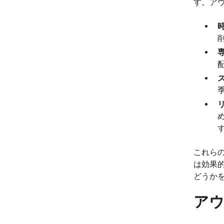
す。ア
これら
は効果
どうか
ア