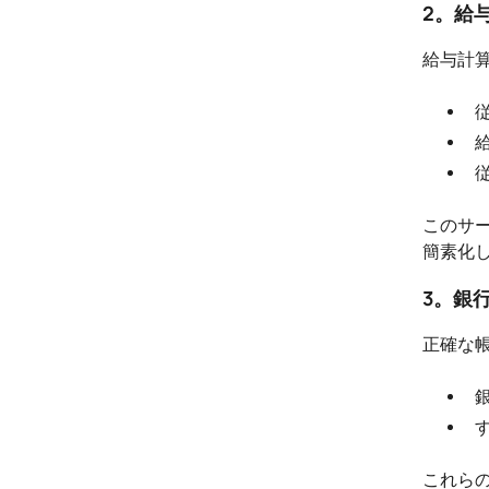
2。給
給与計
このサ
簡素化
3。銀
正確な
これら