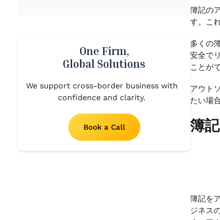
簿記の
す。こ
多くの簿
One Firm,
安全で
Global Solutions
ことが
We support cross-border business with
アウト
confidence and clarity.
たい場
簿
Book a Call
簿記を
ジネス