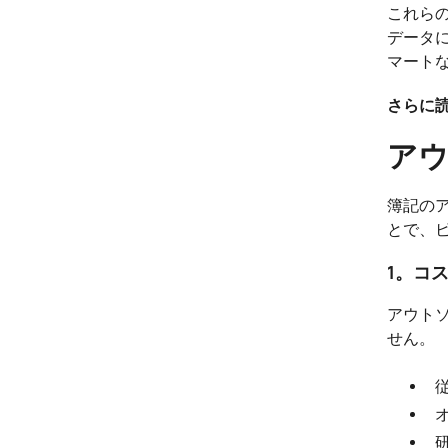
これら
データ
マート
さらに読
アウ
簿記の
とで、
1。コ
アウト
せん。