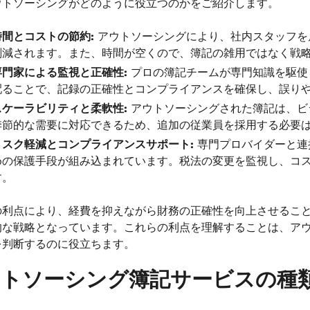
ウトソーシングがどのように役立つのかをご紹介します。
時間とコストの節約:
アウトソーシングにより、社内スタッフを
削減されます。また、時間が空くので、簿記の雑用ではなく戦
専門家による監視と正確性:
プロの簿記チームが専門知識を駆使
配ることで、記録の正確性とコンプライアンスを確保し、誤り
スケーラビリティと柔軟性:
アウトソーシングされた簿記は、ビ
季節的な需要に対応できるため、追加の従業員を採用する必要
リスク軽減とコンプライアンスサポート:
専門プロバイダーと連
めの保護手段が組み込まれています。税法の変更を監視し、コ
す。
の利点により、経費を抑えながら財務の正確性を向上させるこ
的な戦略となっています。これらの利点を理解することは、ア
を判断するのに役立ちます。
ウトソーシング簿記サービスの種