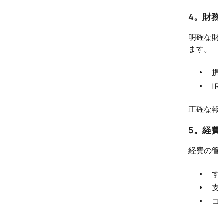
4。財
明確な
ます。
正確な
5。経
経費の