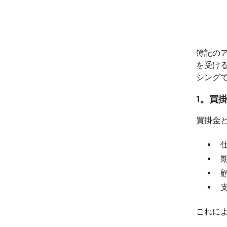
簿記の
を受け
シング
1。買
買掛金
これに