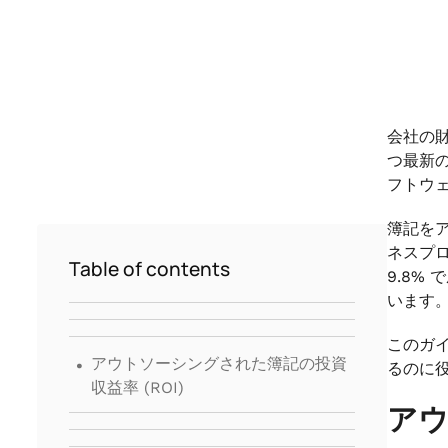
会社の
つ最新の
フトウ
簿記を
ネスプロ
Table of contents
9.8
います
このガ
.
アウトソーシングされた簿記の投資
るのに
収益率 (ROI)
ア