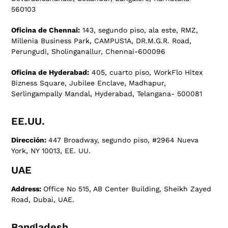
560103
Oficina de Chennai:
143, segundo piso, ala este, RMZ,
Millenia Business Park, CAMPUS1A, DR.M.G.R. Road,
Perungudi, Sholinganallur, Chennai-600096
Oficina de Hyderabad:
405, cuarto piso, WorkFlo Hitex
Bizness Square, Jubilee Enclave, Madhapur,
Serlingampally Mandal, Hyderabad, Telangana- 500081
EE.UU.
Dirección:
447 Broadway, segundo piso, #2964 Nueva
York, NY 10013, EE. UU.
UAE
Address:
Office No 515, AB Center Building, Sheikh Zayed
Road, Dubai, UAE.
Bangladesh