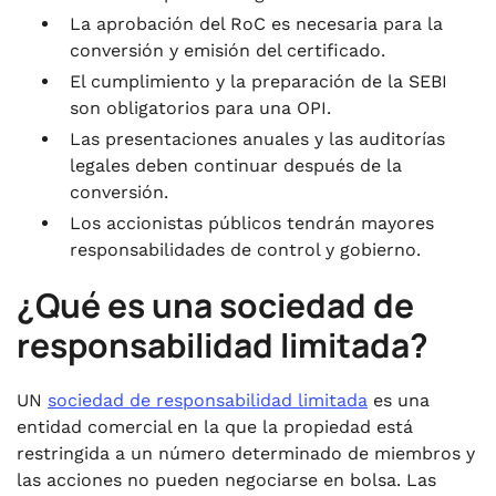
.
Pasos para convertir una sociedad de
La aprobación del RoC es necesaria para la
responsabilidad limitada privada en una
conversión y emisión del certificado.
sociedad anónima pública
El cumplimiento y la preparación de la SEBI
.
son obligatorios para una OPI.
La experiencia de VJM Global en la conversión
Las presentaciones anuales y las auditorías
del sector privado al público para empresas
legales deben continuar después de la
estadounidenses en la India
conversión.
.
Los accionistas públicos tendrán mayores
Finalizando
responsabilidades de control y gobierno.
.
Preguntas frecuentes
¿Qué es una sociedad de
responsabilidad limitada?
UN
sociedad de responsabilidad limitada
es una
entidad comercial en la que la propiedad está
restringida a un número determinado de miembros y
las acciones no pueden negociarse en bolsa. Las