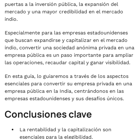
sociedad anónima
puertas a la inversión pública, la expansión del
mercado y una mayor credibilidad en el mercado
.
Requisitos previos para la conversión de una
indio.
sociedad de responsabilidad limitada privada
en una empresa pública
Especialmente para las empresas estadounidenses
que buscan expandirse y capitalizar en el mercado
.
indio, convertir una sociedad anónima privada en una
Documentos necesarios para la conversión de
empresa pública es un paso importante para ampliar
una sociedad de responsabilidad limitada
las operaciones, recaudar capital y ganar visibilidad.
privada en una empresa pública
.
En esta guía, lo guiaremos a través de los aspectos
Formularios que deben presentarse para la
esenciales para convertir su empresa privada en una
conversión de una sociedad de
empresa pública en la India, centrándonos en las
responsabilidad limitada privada en una
empresas estadounidenses y sus desafíos únicos.
empresa pública
Conclusiones clave
.
Cumplimientos que se deben mantener
durante el proceso de conversión
La rentabilidad y la capitalización son
esenciales para la elegibilidad.