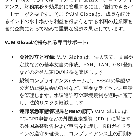
アンス、財務業務を効果的に管理するには、信頼できるパ
ートナーが必要です。そこでVJM Globalは、成長を続け
るインドの水市場から利益を得ようとする米国の起業家を
含む企業にとって極めて重要な役割を果たしています。
VJM Globalで得られる専門サポート:
会社設立と登録:
VJM Globalは、法人設立、覚書や
定款などの基本文書の作成、PAN、TAN、GST登録
などの必須法定IDの取得を支援します。
規制コンプライアンス:
チームは、FSSAIの承認や
公害防止委員会の許可など、重要なライセンス申請
を管理します。水調達許可や環境規制を適時に遵守
し、法的リスクを軽減します。
連邦緊急事態管理局とRBIの順守:
VJM Globalは、
FC-GPR申告などの外国直接投資（FDI）に関連す
る外国為替報告および申告を処理し、RBIガイドラ
インの遵守を確保し、コンプライアンス上の罰則を