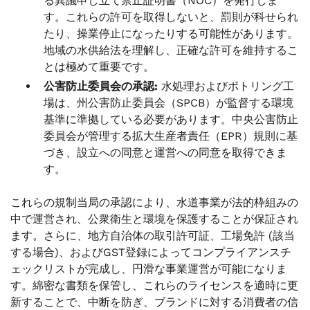
る異議申し立て禁止証明書（NOC）を発行しま
す。これらの許可を取得しないと、罰則が科せられ
たり、操業停止になったりする可能性があります。
地域の水供給法を理解し、正確な許可を維持するこ
とは極めて重要です。
公害防止委員会の承認:
水処理およびボトリング工
場は、州公害防止委員会（SPCB）が監督する環境
基準に準拠している必要があります。中央公害防止
委員会が管理する拡大生産者責任（EPR）規則に基
づき、設立への同意と運営への同意を取得できま
す。
これらの規制当局の承認により、水道事業が法的枠組みの
中で運営され、公衆衛生と環境を保護することが保証され
ます。さらに、地方自治体の取引許可証、工場免許 (該当
する場合)、およびGST登録によってコンプライアンスチ
ェックリストが完成し、円滑な事業運営が可能になりま
す。綿密な書類を保管し、これらのライセンスを適時に更
新することで、中断を防ぎ、ブランドに対する消費者の信